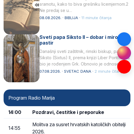
sramotu, kako to biva grešniku licemjernom.2
Ne predaj se u…
08.08.2026. · BIBLIJA ·
11 minute čitanja
Sveti papa Siksto II – dobar i miroljubiv
pastir
Današnji sveti zaštitnik, rimski biskup, papa
Siksto (Sixtus) II, prema knjizi Liber Pontificalis
bio je rođenjem Grk. Obnovio je odnose s
afričkim…
07.08.2026. · SVETAC DANA ·
2 minute čitanja
Program Radio Marija
14:00
Pozdravi, čestitke i preporuke
Molitva za susret hrvatskih katoličkih obitelji
14:55
2026.