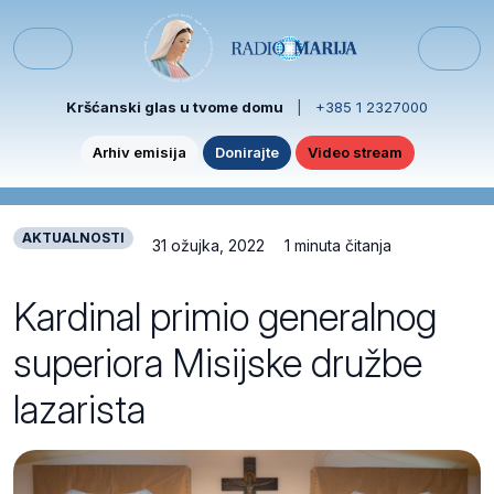
Skip to content
Skip to footer
Menu
Kršćanski glas u tvome domu
|
+385 1 2327000
Arhiv emisija
Donirajte
Video stream
AKTUALNOSTI
31 ožujka, 2022
1 minuta čitanja
Kardinal primio generalnog
superiora Misijske družbe
lazarista