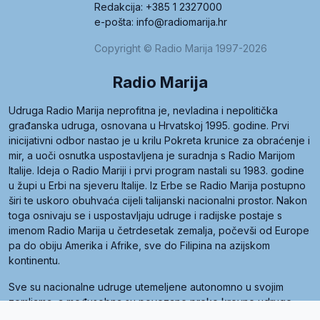
Redakcija: +385 1 2327000
e-pošta: info@radiomarija.hr
Copyright © Radio Marija 1997-2026
Radio Marija
Udruga Radio Marija neprofitna je, nevladina i nepolitička
građanska udruga, osnovana u Hrvatskoj 1995. godine. Prvi
inicijativni odbor nastao je u krilu Pokreta krunice za obraćenje i
mir, a uoči osnutka uspostavljena je suradnja s Radio Marijom
Italije. Ideja o Radio Mariji i prvi program nastali su 1983. godine
u župi u Erbi na sjeveru Italije. Iz Erbe se Radio Marija postupno
širi te uskoro obuhvaća cijeli talijanski nacionalni prostor. Nakon
toga osnivaju se i uspostavljaju udruge i radijske postaje s
imenom Radio Marija u četrdesetak zemalja, počevši od Europe
pa do obiju Amerika i Afrike, sve do Filipina na azijskom
kontinentu.
Sve su nacionalne udruge utemeljene autonomno u svojim
zemljama, a međusobna su povezane preko krovne udruge
pod nazivom Svjetska obitelj Radio Marije (World Family of