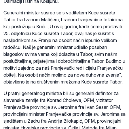
Dalmaciji i Istri na Košljunu.
Generalni ministar susreo se s voditeljem Kuće susreta
Tabor fra Ivanom Matićem, braćom franjevcima te laicima
koji poslužuju u Kući. „U ovoj godini, kada ćemo proslaviti
25. obljetnicu Kuće susreta Tabor, ovaj nas je susret s
nasljednikom sv. Franje na osobit način ispunio velikom
radošću. Naš je generalni ministar udijelio poseban
blagoslov svima vama koji dolazite u Tabor, svim našim
poslužiteljima, prijateljima i dobročiniteljima Tabor. Budimo u
molitvi zajedno za naš Franjevački red i cijelu Franjevačku
obitelj. Na osobit način molimo za nova duhovna zvanja“,
objavljeno je na društvenim mrežama Kuće susreta Tabor.
U pratnji generalnog ministra bili su generalni definitor za
slavenske zemlje fra Konrad Cholewa, OFM, vizitator
Franjevačke provincije sv. Jeronima fra Ivan Sesar, OFM,
provincijalni ministar Franjevačke provincije sv. Jeronima sa
sjedištem u Zadru fra Andrija Bilokapić, OFM, provincijalni
ministar Hrvatske provincije sv. Ćirila i Metoda fra Milan