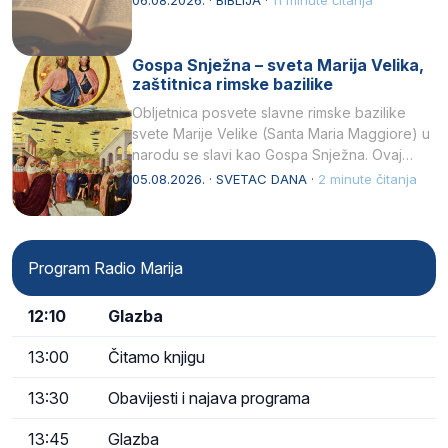
Gospa Snježna – sveta Marija Velika,
zaštitnica rimske bazilike
Obljetnica posvete slavne rimske bazilike
svete Marije Velike (Santa Maria Maggiore) u
narodu se slavi kao Gospa Snježna. Ovaj
naziv, Sancta Maria…
05.08.2026. · SVETAC DANA ·
2 minute čitanja
Program Radio Marija
12:10
Glazba
13:00
Čitamo knjigu
13:30
Obavijesti i najava programa
13:45
Glazba