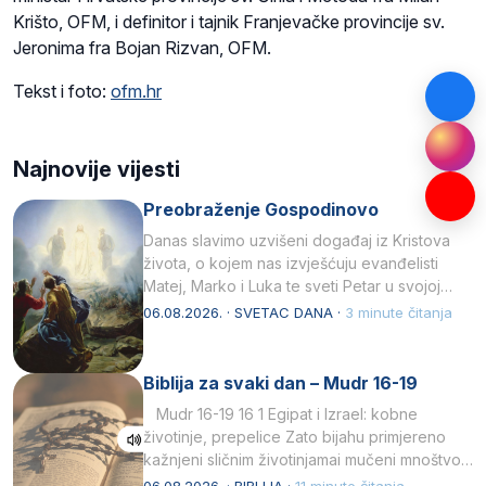
Krišto, OFM, i definitor i tajnik Franjevačke provincije sv.
Jeronima fra Bojan Rizvan, OFM.
Tekst i foto:
ofm.hr
Najnovije vijesti
Preobraženje Gospodinovo
Danas slavimo uzvišeni događaj iz Kristova
života, o kojem nas izvješćuju evanđelisti
Matej, Marko i Luka te sveti Petar u svojoj
drugoj…
06.08.2026. · SVETAC DANA ·
3 minute čitanja
Biblija za svaki dan – Mudr 16-19
Mudr 16-19 16 1 Egipat i Izrael: kobne
životinje, prepelice Zato bijahu primjereno
kažnjeni sličnim životinjamai mučeni mnoštvom
kukaca.2 A narod…
06.08.2026. · BIBLIJA ·
11 minute čitanja