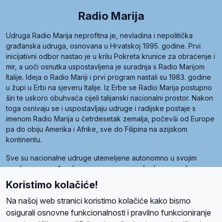
Radio Marija
Udruga Radio Marija neprofitna je, nevladina i nepolitička
građanska udruga, osnovana u Hrvatskoj 1995. godine. Prvi
inicijativni odbor nastao je u krilu Pokreta krunice za obraćenje i
mir, a uoči osnutka uspostavljena je suradnja s Radio Marijom
Italije. Ideja o Radio Mariji i prvi program nastali su 1983. godine
u župi u Erbi na sjeveru Italije. Iz Erbe se Radio Marija postupno
širi te uskoro obuhvaća cijeli talijanski nacionalni prostor. Nakon
toga osnivaju se i uspostavljaju udruge i radijske postaje s
imenom Radio Marija u četrdesetak zemalja, počevši od Europe
pa do obiju Amerika i Afrike, sve do Filipina na azijskom
kontinentu.
Sve su nacionalne udruge utemeljene autonomno u svojim
zemljama, a međusobna su povezane preko krovne udruge
pod nazivom Svjetska obitelj Radio Marije (World Family of
Koristimo kolačiće!
Radio Maria). Svjetsku obitelj utemeljilo je sedam članica, među
kojima je i hrvatska Udruga Radio Marija.
Na našoj web stranici koristimo kolačiće kako bismo
osigurali osnovne funkcionalnosti i pravilno funkcioniranje