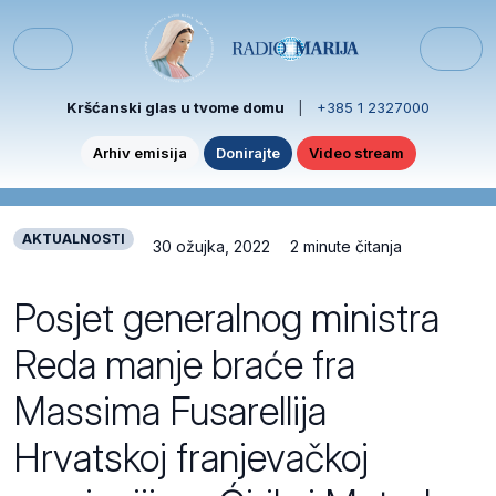
Skip to content
Skip to footer
Menu
Kršćanski glas u tvome domu
|
+385 1 2327000
Arhiv emisija
Donirajte
Video stream
AKTUALNOSTI
30 ožujka, 2022
2 minute čitanja
Posjet generalnog ministra
Reda manje braće fra
Massima Fusarellija
Hrvatskoj franjevačkoj