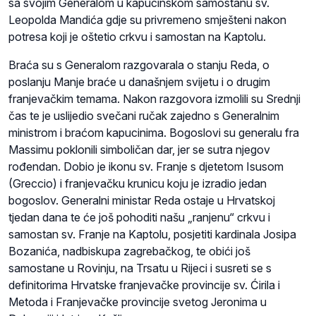
sa svojim Generalom u kapucinskom samostanu sv.
Leopolda Mandića gdje su privremeno smješteni nakon
potresa koji je oštetio crkvu i samostan na Kaptolu.
Braća su s Generalom razgovarala o stanju Reda, o
poslanju Manje braće u današnjem svijetu i o drugim
franjevačkim temama. Nakon razgovora izmolili su Srednji
čas te je uslijedio svečani ručak zajedno s Generalnim
ministrom i braćom kapucinima. Bogoslovi su generalu fra
Massimu poklonili simboličan dar, jer se sutra njegov
rođendan. Dobio je ikonu sv. Franje s djetetom Isusom
(Greccio) i franjevačku krunicu koju je izradio jedan
bogoslov. Generalni ministar Reda ostaje u Hrvatskoj
tjedan dana te će još pohoditi našu „ranjenu“ crkvu i
samostan sv. Franje na Kaptolu, posjetiti kardinala Josipa
Bozanića, nadbiskupa zagrebačkog, te obići još
samostane u Rovinju, na Trsatu u Rijeci i susreti se s
definitorima Hrvatske franjevačke provincije sv. Ćirila i
Metoda i Franjevačke provincije svetog Jeronima u