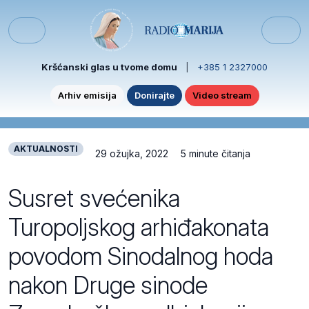
Skip to content
Skip to footer
Menu
Kršćanski glas u tvome domu
|
+385 1 2327000
Arhiv emisija
Donirajte
Video stream
AKTUALNOSTI
29 ožujka, 2022
5 minute čitanja
Susret svećenika
Turopoljskog arhiđakonata
povodom Sinodalnog hoda
nakon Druge sinode