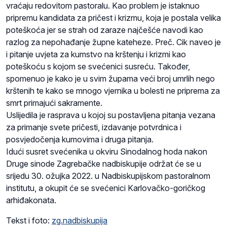
vraćaju redovitom pastoralu. Kao problem je istaknuo
pripremu kandidata za pričest i krizmu, koja je postala velika
poteškoća jer se strah od zaraze najčešće navodi kao
razlog za nepohađanje župne kateheze. Preč. Cik naveo je
i pitanje uvjeta za kumstvo na krštenju i krizmi kao
poteškoću s kojom se svećenici susreću. Također,
spomenuo je kako je u svim župama veći broj umrlih nego
krštenih te kako se mnogo vjernika u bolesti ne priprema za
smrt primajući sakramente.
Uslijedila je rasprava u kojoj su postavljena pitanja vezana
za primanje svete pričesti, izdavanje potvrdnica i
posvjedočenja kumovima i druga pitanja.
Idući susret svećenika u okviru Sinodalnog hoda nakon
Druge sinode Zagrebačke nadbiskupije održat će se u
srijedu 30. ožujka 2022. u Nadbiskupijskom pastoralnom
institutu, a okupit će se svećenici Karlovačko-goričkog
arhiđakonata.
Tekst i foto:
zg.nadbiskupija