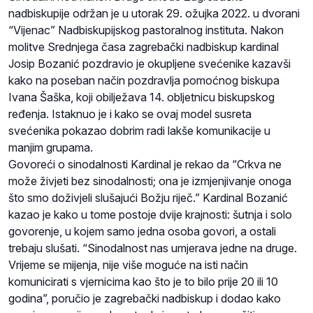
nadbiskupije održan je u utorak 29. ožujka 2022. u dvorani
“Vijenac” Nadbiskupijskog pastoralnog instituta. Nakon
molitve Srednjega časa zagrebački nadbiskup kardinal
Josip Bozanić pozdravio je okupljene svećenike kazavši
kako na poseban način pozdravlja pomoćnog biskupa
Ivana Šaška, koji obilježava 14. obljetnicu biskupskog
ređenja. Istaknuo je i kako se ovaj model susreta
svećenika pokazao dobrim radi lakše komunikacije u
manjim grupama.
Govoreći o sinodalnosti Kardinal je rekao da “Crkva ne
može živjeti bez sinodalnosti; ona je izmjenjivanje onoga
što smo doživjeli slušajući Božju riječ.” Kardinal Bozanić
kazao je kako u tome postoje dvije krajnosti: šutnja i solo
govorenje, u kojem samo jedna osoba govori, a ostali
trebaju slušati. “Sinodalnost nas umjerava jedne na druge.
Vrijeme se mijenja, nije više moguće na isti način
komunicirati s vjernicima kao što je to bilo prije 20 ili 10
godina”, poručio je zagrebački nadbiskup i dodao kako