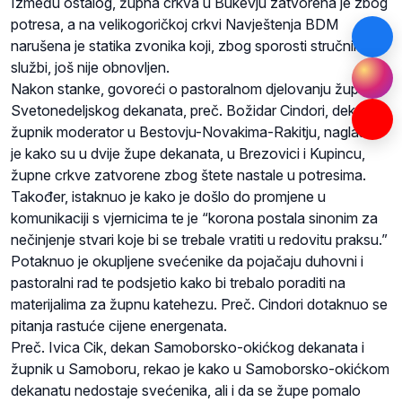
Između ostalog, župna crkva u Bukevju zatvorena je zbog
potresa, a na velikogoričkoj crkvi Navještenja BDM
narušena je statika zvonika koji, zbog sporosti stručnih
službi, još nije obnovljen.
Nakon stanke, govoreći o pastoralnom djelovanju župa
Svetonedeljskog dekanata, preč. Božidar Cindori, dekan i
župnik moderator u Bestovju-Novakima-Rakitju, naglasio
je kako su u dvije župe dekanata, u Brezovici i Kupincu,
župne crkve zatvorene zbog štete nastale u potresima.
Također, istaknuo je kako je došlo do promjene u
komunikaciji s vjernicima te je “korona postala sinonim za
nečinjenje stvari koje bi se trebale vratiti u redovitu praksu.”
Potaknuo je okupljene svećenike da pojačaju duhovni i
pastoralni rad te podsjetio kako bi trebalo poraditi na
materijalima za župnu katehezu. Preč. Cindori dotaknuo se
pitanja rastuće cijene energenata.
Preč. Ivica Cik, dekan Samoborsko-okićkog dekanata i
župnik u Samoboru, rekao je kako u Samoborsko-okićkom
dekanatu nedostaje svećenika, ali i da se župe pomalo