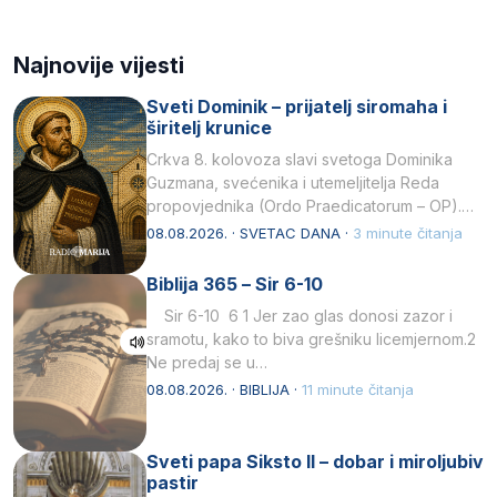
Najnovije vijesti
Sveti Dominik – prijatelj siromaha i
širitelj krunice
Crkva 8. kolovoza slavi svetoga Dominika
Guzmana, svećenika i utemeljitelja Reda
propovjednika (Ordo Praedicatorum – OP).
Svojim životom, dubokom ljubavlju prema
08.08.2026. · SVETAC DANA ·
3 minute čitanja
Kristu…
Biblija 365 – Sir 6-10
Sir 6-10 6 1 Jer zao glas donosi zazor i
sramotu, kako to biva grešniku licemjernom.2
Ne predaj se u…
08.08.2026. · BIBLIJA ·
11 minute čitanja
Sveti papa Siksto II – dobar i miroljubiv
pastir