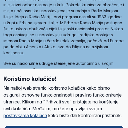
inicijativni odbor nastao je u krilu Pokreta krunice za obraćenje i
mir, a uoči osnutka uspostavljena je suradnja s Radio Marijom
Italije. Ideja o Radio Mariji i prvi program nastali su 1983. godine
u župi u Erbi na sjeveru Italije. Iz Erbe se Radio Marija postupno
širi te uskoro obuhvaća cijeli talijanski nacionalni prostor. Nakon
toga osnivaju se i uspostavljaju udruge i radijske postaje s
imenom Radio Marija u četrdesetak zemalja, počevši od Europe
pa do obiju Amerika i Afrike, sve do Filipina na azijskom
kontinentu.
Sve su nacionalne udruge utemeljene autonomno u svojim
zemljama, a međusobna su povezane preko krovne udruge
pod nazivom Svjetska obitelj Radio Marije (World Family of
Koristimo kolačiće!
Radio Maria). Svjetsku obitelj utemeljilo je sedam članica, među
kojima je i hrvatska Udruga Radio Marija.
Na našoj web stranici koristimo kolačiće kako bismo
osigurali osnovne funkcionalnosti i pravilno funkcioniranje
stranice. Klikom na "Prihvati sve" pristajete na korištenje
svih kolačića. Međutim, možete upravljati svojim
O nama
Radio
Program
Volonteri
Prijatelji
Kontakt
Pravila privatnosti
postavkama kolačića
kako biste dali kontrolirani pristanak.
Kolačići
Uvjeti korištenja
Ova stranica je zaštićena Google reCAPTCHA sustavom