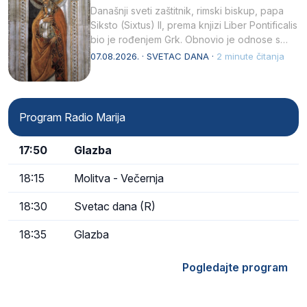
Današnji sveti zaštitnik, rimski biskup, papa
Siksto (Sixtus) II, prema knjizi Liber Pontificalis
bio je rođenjem Grk. Obnovio je odnose s
afričkim…
07.08.2026. · SVETAC DANA ·
2 minute čitanja
Program Radio Marija
17:50
Glazba
18:15
Molitva - Večernja
18:30
Svetac dana (R)
18:35
Glazba
Pogledajte program