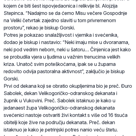
kojem će biti šest ispovjedaonica i relikvije bl. Alojzija
Stepinca. “Nadajmo se da ćemo Misu večere Gospodnje
na Veliki četvrtak zajedno slaviti u tom privremenom
prostoru”, rekao je biskup Gorski.
Potres je pokazao snalažljivost i vjernika i svećenika,
dodao je biskup i nastavio: “Neki imaju mise u dvoranama,
neki pod vedrim nebom, neki u šatoru… Činjenica jest kako
se probudila vjera u ljudima u važnim trenucima velikih
kriza. Unatoč svim poteškoćama, ipak se u župama
redovito odvija pastoralna aktivnost”, zaključio je biskup
Gorski.
Prvi od dekana koji se obratio okupljenima bio je preč. Đuro
Sabolek, dekan Velikogoričko-odranskog dekanata i
župnik u Vukovini. Preč. Sabolek istaknuo je kako u
jedanaest župa Velikogoričko-odranskog dekanata
svećenici nastoje ostvariti živi kontakt s više od 16 tisuća
obitelji koje žive na području dekanata. Preč. dekan
istaknuo je kako je petrinjski potres nanio veću štetu.