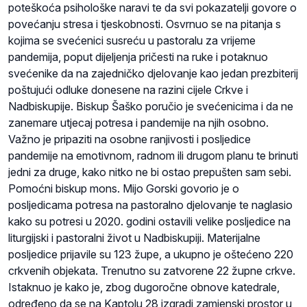
poteškoća psihološke naravi te da svi pokazatelji govore o
povećanju stresa i tjeskobnosti. Osvrnuo se na pitanja s
kojima se svećenici susreću u pastoralu za vrijeme
pandemija, poput dijeljenja pričesti na ruke i potaknuo
svećenike da na zajedničko djelovanje kao jedan prezbiterij
poštujući odluke donesene na razini cijele Crkve i
Nadbiskupije. Biskup Šaško poručio je svećenicima i da ne
zanemare utjecaj potresa i pandemije na njih osobno.
Važno je pripaziti na osobne ranjivosti i posljedice
pandemije na emotivnom, radnom ili drugom planu te brinuti
jedni za druge, kako nitko ne bi ostao prepušten sam sebi.
Pomoćni biskup mons. Mijo Gorski govorio je o
posljedicama potresa na pastoralno djelovanje te naglasio
kako su potresi u 2020. godini ostavili velike posljedice na
liturgijski i pastoralni život u Nadbiskupiji. Materijalne
posljedice prijavile su 123 župe, a ukupno je oštećeno 220
crkvenih objekata. Trenutno su zatvorene 22 župne crkve.
Istaknuo je kako je, zbog dugoročne obnove katedrale,
određeno da se na Kaptolu 28 izgradi zamjenski prostor u