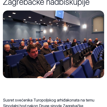
Zagrebačke nadbiskupije
Susret svećenika Turopoljskog arhiđakonata na temu
Sinodalni hod nakon Druge sinode Zagrebačke