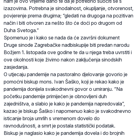
nam je ovo vrijeme dano te da je potrebno suočiti se s
izazovima. Potrebna je sinodalnost, okupljanje, otvorenost,
povjerenje prema drugima; “gledati na drugoga na pozitivan
način i biti otvoren za nešto što će doći po drugom od
Duha Svetoga.”
Spomenuo je i kako se nada da će završni dokument
Druge sinode Zagrebačke nadbiskupije biti predan narodu
Božjem 1. listopada ove godine te da u njega treba uvrstiti i
ove okolnosti koje živimo nakon zaključenja sinodskih
zasjedanja.
O utjecaju pandemije na pastoralno djelovanje govorio je
pomoćni biskup mons. Ivan Šaško, koji je rekao kako je
pandemija donijela svakodnevni govor o umiranju. “Na
početku pandemije primijećen je obnovljeni duh
zajedništva, a slabio je kako je pandemija napredovala”,
kazao je biskup Šaško i napomenuo kako je svakodnevno
isticanje broja umrlih s vremenom dovelo do
ravnodušnosti, a smrt je postala statistički podatak.
Biskup je naglasio kako je pandemija dovela i do brojnih