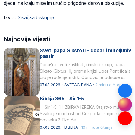
djece, na kraju mise im uručio prigodne darove biskupije.
Izvor:
Sisačka biskupija
Najnovije vijesti
Sveti papa Siksto II – dobar i miroljubiv
pastir
Današnji sveti zaštitnik, rimski biskup, papa
Siksto (Sixtus) II, prema knjizi Liber Pontificalis
bio je rođenjem Grk. Obnovio je odnose s
afričkim…
07.08.2026. · SVETAC DANA ·
2 minute čitanja
Biblija 365 – Sir 1-5
Sir 1-5 1 I. ZBIRKA IZREKA Otajstvo mudrosti
Svaka je mudrost od Gospoda i s njime je
dovijeka.2 Tko će…
07.08.2026. · BIBLIJA ·
10 minute čitanja