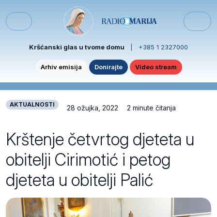
Skip to content
Skip to footer
Menu
Kršćanski glas u tvome domu
|
+385 1 2327000
Arhiv emisija
Donirajte
Video stream
AKTUALNOSTI
28 ožujka, 2022
2 minute čitanja
Krštenje četvrtog djeteta u
obitelji Cirimotić i petog
djeteta u obitelji Palić