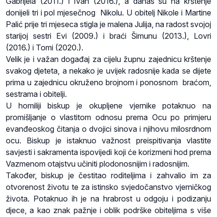
Gabrijela (2011.) i Ivan (2016.), a danas su na krštenje
donijeli tri i pol mjesečnog Nikolu. U obitelj Nikole i Martine
Palić prije tri mjeseca stigla je malena Julija, na radost svojoj
starijoj sestri Evi (2009.) i braći Šimunu (2013.), Lovri
(2016.) i Tomi (2020.).
Velik je i važan događaj za cijelu župnu zajednicu krštenje
svakog djeteta, a nekako je uvijek radosnije kada se dijete
prima u zajednicu okruženo brojnom i ponosnom braćom,
sestrama i obitelji.
U homiliji biskup je okupljene vjernike potaknuo na
promišljanje o vlastitom odnosu prema Ocu po primjeru
evanđeoskog čitanja o dvojici sinova i njihovu milosrdnom
ocu. Biskup je istaknuo važnost preispitivanja vlastite
savjesti i sakramenta ispovijedi koji će korizmeni hod prema
Vazmenom otajstvu učiniti plodonosnijim i radosnijim.
Također, biskup je čestitao roditeljima i zahvalio im za
otvorenost životu te za istinsko svjedočanstvo vjerničkog
života. Potaknuo ih je na hrabrost u odgoju i podizanju
djece, a kao znak pažnje i oblik podrške obiteljima s više