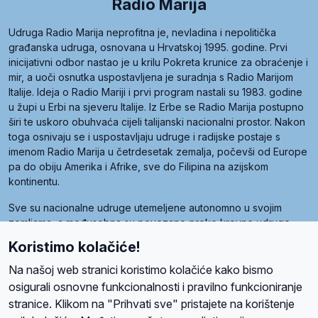
Radio Marija
Udruga Radio Marija neprofitna je, nevladina i nepolitička
građanska udruga, osnovana u Hrvatskoj 1995. godine. Prvi
inicijativni odbor nastao je u krilu Pokreta krunice za obraćenje i
mir, a uoči osnutka uspostavljena je suradnja s Radio Marijom
Italije. Ideja o Radio Mariji i prvi program nastali su 1983. godine
u župi u Erbi na sjeveru Italije. Iz Erbe se Radio Marija postupno
širi te uskoro obuhvaća cijeli talijanski nacionalni prostor. Nakon
toga osnivaju se i uspostavljaju udruge i radijske postaje s
imenom Radio Marija u četrdesetak zemalja, počevši od Europe
pa do obiju Amerika i Afrike, sve do Filipina na azijskom
kontinentu.
Sve su nacionalne udruge utemeljene autonomno u svojim
zemljama, a međusobna su povezane preko krovne udruge
pod nazivom Svjetska obitelj Radio Marije (World Family of
Koristimo kolačiće!
Radio Maria). Svjetsku obitelj utemeljilo je sedam članica, među
kojima je i hrvatska Udruga Radio Marija.
Na našoj web stranici koristimo kolačiće kako bismo
osigurali osnovne funkcionalnosti i pravilno funkcioniranje
stranice. Klikom na "Prihvati sve" pristajete na korištenje