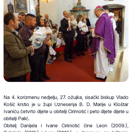
Na 4. korizmenu nedjelju, 27. ožujka, sisački biskup Vlado
Košić krstio je u župi Uznesenja B. D. Marije u Kloštar
Ivaniću četvrto dijete u obitelji Cirimotić i peto dijete dijete u
obitelji Palić.
Obitelj Danijela i Ivane Cirimotić čine Leon (2009.),