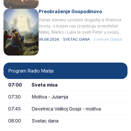
Preobraženje Gospodinovo
Danas slavimo uzvišeni događaj iz Kristova
života, o kojem nas izvješćuju evanđelisti
Matej, Marko i Luka te sveti Petar u svojoj
drugoj…
06.08.2026. · SVETAC DANA ·
3 minute čitanja
Program Radio Marija
07:00
Sveta misa
07:30
Molitva - Jutarnja
07:45
Devetnica Velikoj Gospi - molitva
08:00
Svetac dana