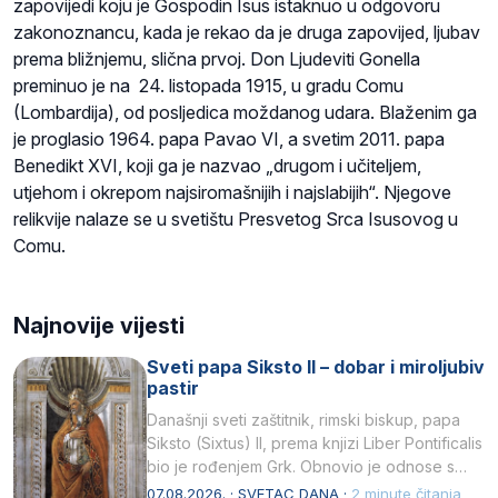
zapovijedi koju je Gospodin Isus istaknuo u odgovoru
zakonoznancu, kada je rekao da je druga zapovijed, ljubav
prema bližnjemu, slična prvoj. Don Ljudeviti Gonella
preminuo je na 24. listopada 1915, u gradu Comu
(Lombardija), od posljedica moždanog udara. Blaženim ga
je proglasio 1964. papa Pavao VI, a svetim 2011. papa
Benedikt XVI, koji ga je nazvao „drugom i učiteljem,
utjehom i okrepom najsiromašnijih i najslabijih“. Njegove
relikvije nalaze se u svetištu Presvetog Srca Isusovog u
Comu.
Najnovije vijesti
Sveti papa Siksto II – dobar i miroljubiv
pastir
Današnji sveti zaštitnik, rimski biskup, papa
Siksto (Sixtus) II, prema knjizi Liber Pontificalis
bio je rođenjem Grk. Obnovio je odnose s
afričkim…
07.08.2026. · SVETAC DANA ·
2 minute čitanja