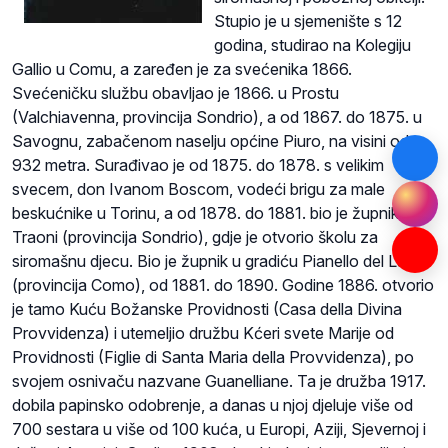
Stupio je u sjemenište s 12
godina, studirao na Kolegiju
Gallio u Comu, a zaređen je za svećenika 1866.
Svećeničku službu obavljao je 1866. u Prostu
(Valchiavenna, provincija Sondrio), a od 1867. do 1875. u
Savognu, zabačenom naselju općine Piuro, na visini od
932 metra. Surađivao je od 1875. do 1878. s velikim
svecem, don Ivanom Boscom, vodeći brigu za male
beskućnike u Torinu, a od 1878. do 1881. bio je župnik u
Traoni (provincija Sondrio), gdje je otvorio školu za
siromašnu djecu. Bio je župnik u gradiću Pianello del Lario
(provincija Como), od 1881. do 1890. Godine 1886. otvorio
je tamo Kuću Božanske Providnosti (Casa della Divina
Provvidenza) i utemeljio družbu Kćeri svete Marije od
Providnosti (Figlie di Santa Maria della Provvidenza), po
svojem osnivaču nazvane Guanelliane. Ta je družba 1917.
dobila papinsko odobrenje, a danas u njoj djeluje više od
700 sestara u više od 100 kuća, u Europi, Aziji, Sjevernoj i