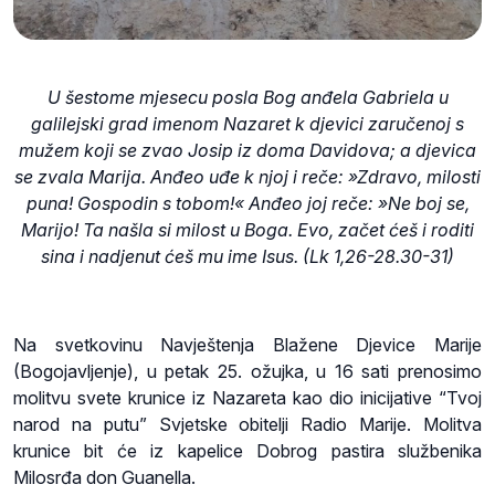
U šestome mjesecu posla Bog anđela Gabriela u
galilejski grad imenom Nazaret k djevici zaručenoj s
mužem koji se zvao Josip iz doma Davidova; a djevica
se zvala Marija. Anđeo uđe k njoj i reče: »Zdravo, milosti
puna! Gospodin s tobom!« Anđeo joj reče: »Ne boj se,
Marijo! Ta našla si milost u Boga. Evo, začet ćeš i roditi
sina i nadjenut ćeš mu ime Isus. (Lk
1,26-28.30-31)
Na svetkovinu Navještenja Blažene Djevice Marije
(Bogojavljenje), u petak 25. ožujka, u 16 sati prenosimo
molitvu svete krunice iz Nazareta kao dio inicijative “Tvoj
narod na putu” Svjetske obitelji Radio Marije. Molitva
krunice bit će iz kapelice Dobrog pastira službenika
Milosrđa don Guanella.