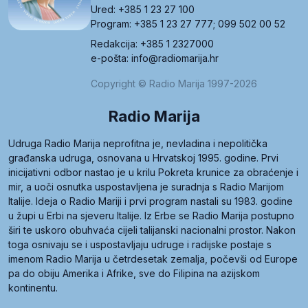
Ured: +385 1 23 27 100
Program: +385 1 23 27 777; 099 502 00 52
Redakcija: +385 1 2327000
e-pošta: info@radiomarija.hr
Copyright © Radio Marija 1997-2026
Radio Marija
Udruga Radio Marija neprofitna je, nevladina i nepolitička
građanska udruga, osnovana u Hrvatskoj 1995. godine. Prvi
inicijativni odbor nastao je u krilu Pokreta krunice za obraćenje i
mir, a uoči osnutka uspostavljena je suradnja s Radio Marijom
Italije. Ideja o Radio Mariji i prvi program nastali su 1983. godine
u župi u Erbi na sjeveru Italije. Iz Erbe se Radio Marija postupno
širi te uskoro obuhvaća cijeli talijanski nacionalni prostor. Nakon
toga osnivaju se i uspostavljaju udruge i radijske postaje s
imenom Radio Marija u četrdesetak zemalja, počevši od Europe
pa do obiju Amerika i Afrike, sve do Filipina na azijskom
kontinentu.