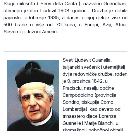
Sluge milosrđa ( Servi della Carità ), nazvanu Guanelliani,
utemeljio je don Ljudevit 1908. godine. Družba je dobila
papinsko odobrenje 1935, a danas u njoj djeluje više od
500 braće u više od 70 kuća, u Europi, Aziji, Africi,
Sjevernoj i Južnoj Americi.
Sveti Ljudevit Guanella,
talijanski svećenik i utemeljitelj
dvije redovničke družbe, rođen
je 9. prosinca 1842. u
Fracisciu, naselju općine
Campodolcino (provincija
Sondrio, biskupija Como,
Lombardija), kao deveto od
trinaestero djece Lorenza
Guanelle i Marije Bianchi, u
siromašnoj i pobožnoj obitelji.