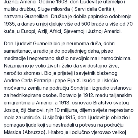
Južnoj Americi. Godine 1908. don Ljudevit je utemeljio i
mušku družbu, Sluge milosrđa ( Servi della Carità ),
nazvanu Guanelliani. Družba je dobila papinsko odobrenje
1935, a danas u njoj djeluje više od 500 braće u više od 70
kuća, u Europi, Aziji, Africi, Sjevernoj i Južnoj Americi.
Don Ljudevit Guanella bio je neumorna duša, dobri
samaritanac, a radio je do posljednjeg daha, pisao
meditacije i neprestano služio nevoljnicima i nemoćnicima.
Neizmjerno je volio život i želio da svi dostojno žive,
naročito siromasi. Bio je prijatelj i savjetnik blaženog
Andree Carla Ferrarija i pape Pija X. Isušio je i iskrčio
močvarnu zemlju na području Sondrija i izgradio ustanovu
za hednikepirane osobe. Boravio je 1912. među talijanskim
emigrantima u Americi, a 1913. osnovao Bratstvo svetog
Josipa, čiji članovi, njih 10 milijuna, diljem svijeta neprestano
mole za umiruće. U siječnju 1915, don Ljudevit je obilazio i
pomagao ljude koji su nastradali u potresu na području
Màrsica (Abruzzo). Hrabro je i odlučno vjerovao velikoj