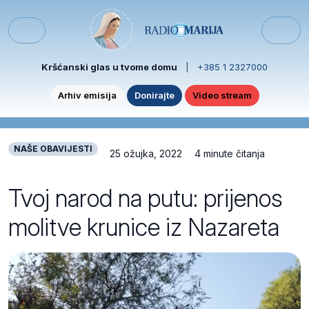
Skip to content
Skip to footer
Menu
Kršćanski glas u tvome domu
|
+385 1 2327000
Arhiv emisija
Donirajte
Video stream
NAŠE OBAVIJESTI
25 ožujka, 2022
4 minute čitanja
Tvoj narod na putu: prijenos
molitve krunice iz Nazareta