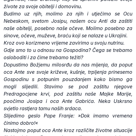
živote za svoje obitelji i domovinu.
Budimo uz njih, molimo za njih i utječimo se Ocu
Nebeskom, svetom Josipu, našem ocu Anti da zaštiti
naše obitelji, posebno naše očeve. Molimo posebno za
sinove, očeve, muževe, braću koji se nalaze u Ukrajini.
Kroz ovo korizmeno vrijeme zavirimo u svoju nutrinu.
Gdje smo to u odnosu na Gospodina? Čega se trebamo
osloboditi i za čime trebamo težiti?
Dopustimo Božjemu milosrđu da nas mijenja, da poput
oca Ante sve svoje križeve, kušnje, trpljenja prinesemo
Gospodinu s potpunim pouzdanjem kako bismo ga
mogli slijedili. Stavimo se pod zaštitu njegove
Predragocjene krvi, pod zaštitu naše Majke Marije,
poočima Josipa i oca Ante Gabrića. Neka Uskrsno
svjetlo rastjera tamu naših srdaca.
Slijedimo geslo Pape Franje: »Dok imamo vremena
činimo dobro!«
Nastojmo poput oca Ante kroz različite životne situacije