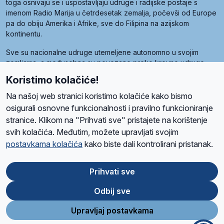
toga osnivaju se i uspostavljaju udruge i radijske postaje s
imenom Radio Marija u četrdesetak zemalja, počevši od Europe
pa do obiju Amerika i Afrike, sve do Filipina na azijskom
kontinentu.
Sve su nacionalne udruge utemeljene autonomno u svojim
zemljama, a međusobna su povezane preko krovne udruge
pod nazivom Svjetska obitelj Radio Marije (World Family of
Koristimo kolačiće!
Radio Maria). Svjetsku obitelj utemeljilo je sedam članica, među
kojima je i hrvatska Udruga Radio Marija.
Na našoj web stranici koristimo kolačiće kako bismo
osigurali osnovne funkcionalnosti i pravilno funkcioniranje
stranice. Klikom na "Prihvati sve" pristajete na korištenje
svih kolačića. Međutim, možete upravljati svojim
O nama
Radio
Program
Volonteri
Prijatelji
Kontakt
Pravila privatnosti
postavkama kolačića
kako biste dali kontrolirani pristanak.
Kolačići
Uvjeti korištenja
Ova stranica je zaštićena Google reCAPTCHA sustavom
Prihvati sve
Odbij sve
App
Google
Store
Play
Upravljaj postavkama
Design and development
SIK
&
C-Tel