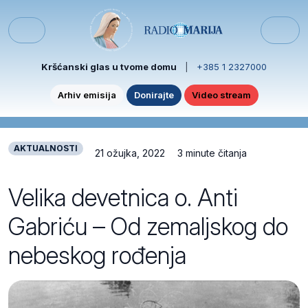
Skip to content
Skip to footer
Menu
Kršćanski glas u tvome domu
|
+385 1 2327000
Arhiv emisija
Donirajte
Video stream
AKTUALNOSTI
21 ožujka, 2022
3 minute čitanja
Velika devetnica o. Anti
Gabriću – Od zemaljskog do
nebeskog rođenja