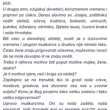
bliži.
U drugoj smo, ožujskoj devetnici, korizmenom vremenu i
pripravi za Uskrs. Danas slavimo sv. Josipa, zaštitnika
naših obitelji, očeva, trudnica, bolesnih, umirućih,
putnika, inženjera, obrtnika, Djeteta Isusa, čuvara braka
i naše Hrvatske.
Biti otac u današnjoj obitelji, nositi se s izazovima
vremena i ulogom muškarca u društvu nije nimalo lako.
Često žene znaju prigovarati očevima, muževima i braći
da ne mole dovoljno ili ne znaju moliti.
Treba li njihova molitva biti poput molitve majke, žene,
sestre?
Je li molitva vjera, rad i briga za obitelj?
Zapitajmo se na trenutak tko to gradi naše crkve,
mostove, gradove, sve stvoreno oko nas u ovome
svijetu? Komu je Bog povjerio tako veliku zadaću i tako
veliku odgovornost?
Upravo muškarcima. Oni su naša zaštita, naša
sigurnost, naši branitelji koji su spremni položiti svoje