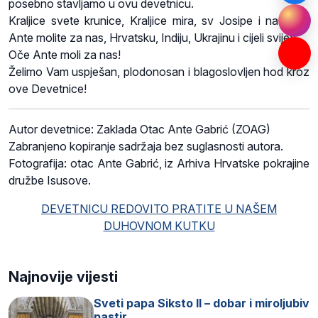
posebno stavljamo u ovu devetnicu.
Kraljice svete krunice, Kraljice mira, sv Josipe i naš oče
Ante molite za nas, Hrvatsku, Indiju, Ukrajinu i cijeli svijet!
Oče Ante moli za nas!
Želimo Vam uspješan, plodonosan i blagoslovljen hod kroz
ove Devetnice
!
Autor devetnice: Zaklada Otac Ante Gabrić (ZOAG)
Zabranjeno kopiranje sadržaja bez suglasnosti autora.
Fotografija: otac Ante Gabrić, iz Arhiva Hrvatske pokrajine
družbe Isusove.
DEVETNICU REDOVITO PRATITE U NAŠEM
DUHOVNOM KUTKU
Najnovije vijesti
Sveti papa Siksto II – dobar i miroljubiv
pastir