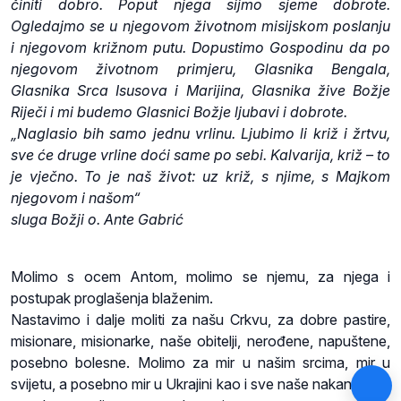
činiti dobro. Poput njega sijmo sjeme dobrote.
Ogledajmo se u njegovom životnom misijskom poslanju
i njegovom križnom putu. Dopustimo Gospodinu da po
njegovom životnom primjeru, Glasnika Bengala,
Glasnika Srca Isusova i Marijina, Glasnika žive Božje
Riječi i mi budemo Glasnici Božje ljubavi i dobrote.
„Naglasio bih samo jednu vrlinu. Ljubimo li križ i žrtvu,
sve će druge vrline doći same po sebi. Kalvarija, križ – to
je vječno. To je naš život: uz križ, s njime, s Majkom
njegovom i našom“
sluga Božji o. Ante Gabrić
Molimo s ocem Antom, molimo se njemu, za njega i
postupak proglašenja blaženim.
Nastavimo i dalje moliti za našu Crkvu, za dobre pastire,
misionare, misionarke, naše obitelji, nerođene, napuštene,
posebno bolesne. Molimo za mir u našim srcima, mir u
svijetu, a posebno mir u Ukrajini kao i sve naše nakane koje