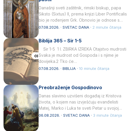
Današnji sveti zaštitnik, rimski biskup, papa
Siksto (Sixtus) II, prema knjizi Liber Pontificalis
bio je rođenjem Grk. Obnovio je odnose s
afričkim…
07.08.2026. · SVETAC DANA ·
2 minute čitanja
Biblija 365 – Sir 1-5
Sir 1-5 1 I. ZBIRKA IZREKA Otajstvo mudrosti
Svaka je mudrost od Gospoda i s njime je
dovijeka.2 Tko će…
07.08.2026. · BIBLIJA ·
10 minute čitanja
Preobraženje Gospodinovo
Danas slavimo uzvišeni događaj iz Kristova
života, o kojem nas izvješćuju evanđelisti
Matej, Marko i Luka te sveti Petar u svojoj
drugoj…
06.08.2026. · SVETAC DANA ·
3 minute čitanja