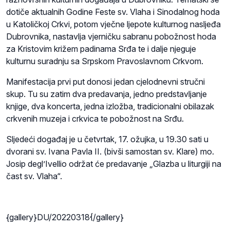
dotiče aktualnih Godine Feste sv. Vlaha i Sinodalnog hoda
u Katoličkoj Crkvi, potom vječne ljepote kulturnog nasljeđa
Dubrovnika, nastavlja vjerničku sabranu pobožnost hoda
za Kristovim križem padinama Srđa te i dalje njeguje
kulturnu suradnju sa Srpskom Pravoslavnom Crkvom.
Manifestacija prvi put donosi jedan cjelodnevni stručni
skup. Tu su zatim dva predavanja, jedno predstavljanje
knjige, dva koncerta, jedna izložba, tradicionalni obilazak
crkvenih muzeja i crkvica te pobožnost na Srđu.
Sljedeći događaj je u četvrtak, 17. ožujka, u 19.30 sati u
dvorani sv. Ivana Pavla II. (bivši samostan sv. Klare) mo.
Josip degl’Ivellio održat će predavanje „Glazba u liturgiji na
čast sv. Vlaha“.
{gallery}DU/20220318{/gallery}