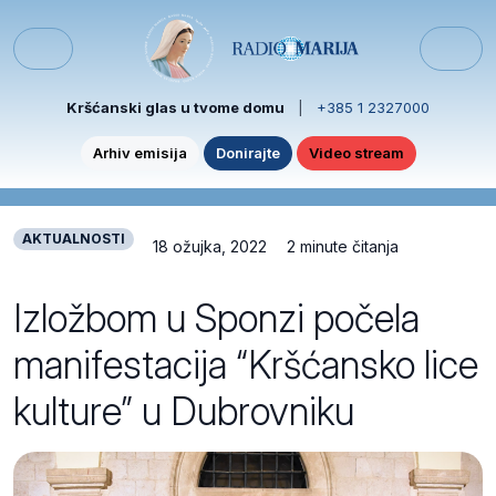
Skip to content
Skip to footer
Menu
Kršćanski glas u tvome domu
|
+385 1 2327000
Arhiv emisija
Donirajte
Video stream
AKTUALNOSTI
18 ožujka, 2022
2 minute čitanja
Izložbom u Sponzi počela
manifestacija “Kršćansko lice
kulture” u Dubrovniku