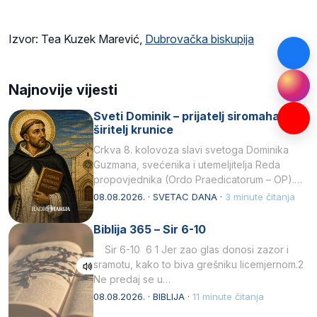
Izvor: Tea Kuzek Marević,
Dubrovačka biskupija
Najnovije vijesti
Sveti Dominik – prijatelj siromaha i
širitelj krunice
Crkva 8. kolovoza slavi svetoga Dominika
Guzmana, svećenika i utemeljitelja Reda
propovjednika (Ordo Praedicatorum – OP).
Svojim životom, dubokom ljubavlju prema
08.08.2026. · SVETAC DANA ·
3 minute čitanja
Kristu…
Biblija 365 – Sir 6-10
Sir 6-10 6 1 Jer zao glas donosi zazor i
sramotu, kako to biva grešniku licemjernom.2
Ne predaj se u…
08.08.2026. · BIBLIJA ·
11 minute čitanja