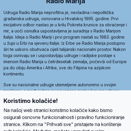
Radio Marija
Udruga Radio Marija neprofitna je, nevladina i nepolitička
građanska udruga, osnovana u Hrvatskoj 1995. godine. Prvi
inicijativni odbor nastao je u krilu Pokreta krunice za obraćenje i
mir, a uoči osnutka uspostavljena je suradnja s Radio Marijom
Italije. Ideja o Radio Mariji i prvi program nastali su 1983. godine
u župi u Erbi na sjeveru Italije. Iz Erbe se Radio Marija postupno
širi te uskoro obuhvaća cijeli talijanski nacionalni prostor. Nakon
toga osnivaju se i uspostavljaju udruge i radijske postaje s
imenom Radio Marija u četrdesetak zemalja, počevši od Europe
pa do obiju Amerika i Afrike, sve do Filipina na azijskom
kontinentu.
Sve su nacionalne udruge utemeljene autonomno u svojim
zemljama, a međusobna su povezane preko krovne udruge
pod nazivom Svjetska obitelj Radio Marije (World Family of
Koristimo kolačiće!
Radio Maria). Svjetsku obitelj utemeljilo je sedam članica, među
kojima je i hrvatska Udruga Radio Marija.
Na našoj web stranici koristimo kolačiće kako bismo
osigurali osnovne funkcionalnosti i pravilno funkcioniranje
stranice. Klikom na "Prihvati sve" pristajete na korištenje