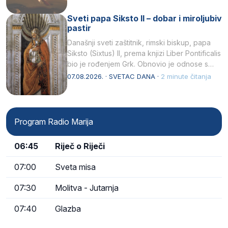
Sveti papa Siksto II – dobar i miroljubiv
pastir
Današnji sveti zaštitnik, rimski biskup, papa
Siksto (Sixtus) II, prema knjizi Liber Pontificalis
bio je rođenjem Grk. Obnovio je odnose s
afričkim…
07.08.2026. · SVETAC DANA ·
2 minute čitanja
Program Radio Marija
06:45
Riječ o Riječi
07:00
Sveta misa
07:30
Molitva - Jutarnja
07:40
Glazba