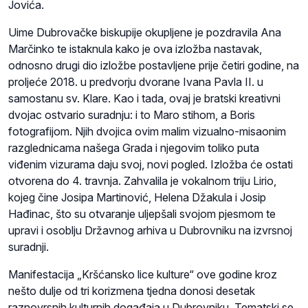
Jovića.
Uime Dubrovačke biskupije okupljene je pozdravila Ana
Marčinko te istaknula kako je ova izložba nastavak,
odnosno drugi dio izložbe postavljene prije četiri godine, na
proljeće 2018. u predvorju dvorane Ivana Pavla II. u
samostanu sv. Klare. Kao i tada, ovaj je bratski kreativni
dvojac ostvario suradnju: i to Maro stihom, a Boris
fotografijom. Njih dvojica ovim malim vizualno-misaonim
razglednicama našega Grada i njegovim toliko puta
viđenim vizurama daju svoj, novi pogled. Izložba će ostati
otvorena do 4. travnja. Zahvalila je vokalnom triju Lirio,
kojeg čine Josipa Martinović, Helena Džakula i Josip
Hađinac, što su otvaranje uljepšali svojom pjesmom te
upravi i osoblju Državnog arhiva u Dubrovniku na izvrsnoj
suradnji.
Manifestacija „Kršćansko lice kulture“ ove godine kroz
nešto dulje od tri korizmena tjedna donosi desetak
raznovrsnih kulturnih događaja u Dubrovniku. Tematski se