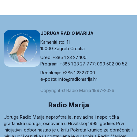
UDRUGA RADIO MARIJA
Kameniti stol 11
10000 Zagreb Croatia
Ured: +385 1 23 27 100
Program: +385 1 23 27 777; 099 502 00 52
Redakcija: +385 1 2327000
e-pošta: info@radiomarija.hr
Copyright © Radio Marija 1997-2026
Radio Marija
Udruga Radio Marija neprofitna je, nevladina i nepolitička
građanska udruga, osnovana u Hrvatskoj 1995. godine. Prvi
inicijativni odbor nastao je u krilu Pokreta krunice za obraćenje i
mir, a uoči osnutka uspostavljena je suradnja s Radio Marijom