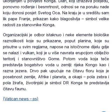
ukorijenjen u povijesti Konga. Dlan, koji izražava pobjedu,
ponovno rođenje i besmrtnost, odnosi se na poruku nade
koju donosi posjet Svetog Oca. Na kraju je u središtu sam
lik pape Franje, prikazan kako blagoslivlja – simbol velike
radosti za stanovnike Konga.
Organizacijski je odbor istaknuo i neke elemente biološke
raznolikosti koje su prikazane, poput planina, koje su
prisutne u svim regijama, napose na istočnome dijelu gdje
se nalazi i vulkan, koji je u više navrata erupcijom obilježio
teritorij i stanovništvo Gome. Potom voda koja teče
predstavlja bogatstvo voda u zemlji: rijeka Kongo kao i
razna jezera. Drvo pak upućuje na čitavu floru koja je
posebnost zemlje, Afrike i planeta, a okapi – pola zebra i
pola žirafa, životinjski je simbol DR Konga te predstavlja
čitavu faunu.
(Vatican news – ps)