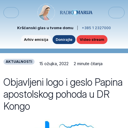
Skip to content
Skip to footer
Menu
Kršćanski glas u tvome domu
|
+385 1 2327000
Arhiv emisija
Donirajte
Video stream
AKTUALNOSTI
15 ožujka, 2022
2 minute čitanja
Objavljeni logo i geslo Papina
apostolskog pohoda u DR
Kongo