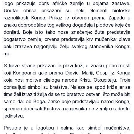
logo prikazuje obris afričke zemlje u bojama zastave.
Unutar obrisa prikazani su neki elementi biološke
raznolikosti Konga. Prikaz je otvoren prema Zapadu u
znaku dobrodošlice tog velikog događaja i plodove koje će
donijeti. Boje isto tako nose značenje: žuta predstavlja
bogatstvo zemlje; crvena predstavlja krv mučenika; plava
pak izražava najgorljiviju želju svakog stanovnika Konga:
mir.
S lijeve strane prikazan je plavi križ, u znaku pobožnosti
koji Kongoanci gaje prema Djevici Mariji, Gospi iz Konga
koja nosi molitve cijeloga naroda Kristu Otkupitelju. Troje
obrisa ljudi simbol su bratstva. Nalaze se ispod križa jer se
time želi izraziti želja da se to bratstvo ostvari, što može biti
samo dar od Boga. Žarke boje predstavljaju narod Konga,
spreman dočekati Kristova namjesnika na zemlji u radosti i
jedinstvu.
Prisutna je u logotipu i palma kao simbol mučeništva,