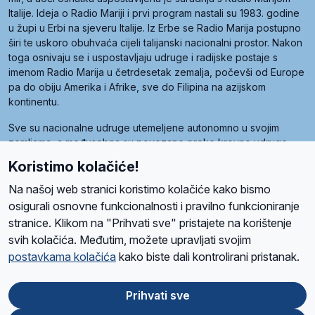
Italije. Ideja o Radio Mariji i prvi program nastali su 1983. godine
u župi u Erbi na sjeveru Italije. Iz Erbe se Radio Marija postupno
širi te uskoro obuhvaća cijeli talijanski nacionalni prostor. Nakon
toga osnivaju se i uspostavljaju udruge i radijske postaje s
imenom Radio Marija u četrdesetak zemalja, počevši od Europe
pa do obiju Amerika i Afrike, sve do Filipina na azijskom
kontinentu.
Sve su nacionalne udruge utemeljene autonomno u svojim
zemljama, a međusobna su povezane preko krovne udruge
pod nazivom Svjetska obitelj Radio Marije (World Family of
Koristimo kolačiće!
Radio Maria). Svjetsku obitelj utemeljilo je sedam članica, među
kojima je i hrvatska Udruga Radio Marija.
Na našoj web stranici koristimo kolačiće kako bismo
osigurali osnovne funkcionalnosti i pravilno funkcioniranje
stranice. Klikom na "Prihvati sve" pristajete na korištenje
svih kolačića. Međutim, možete upravljati svojim
O nama
Radio
Program
Volonteri
Prijatelji
Kontakt
Pravila privatnosti
postavkama kolačića
kako biste dali kontrolirani pristanak.
Kolačići
Uvjeti korištenja
Ova stranica je zaštićena Google reCAPTCHA sustavom
Prihvati sve