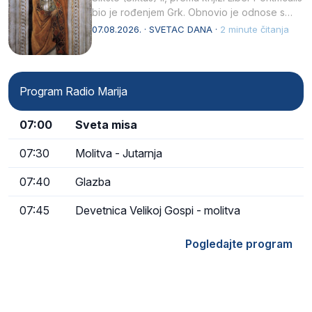
bio je rođenjem Grk. Obnovio je odnose s
afričkim…
07.08.2026. · SVETAC DANA ·
2 minute čitanja
Program Radio Marija
07:00
Sveta misa
07:30
Molitva - Jutarnja
07:40
Glazba
07:45
Devetnica Velikoj Gospi - molitva
Pogledajte program