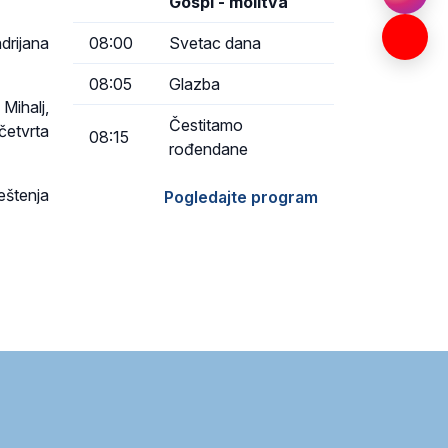
Gospi - molitva
08:00
Svetac dana
drijana
08:05
Glazba
 Mihalj,
Čestitamo
četvrta
08:15
rođendane
eštenja
Pogledajte program