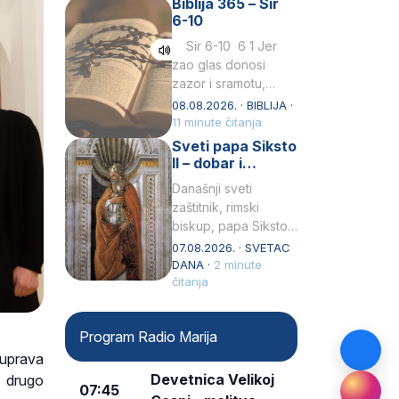
Biblija 365 – Sir
Praedicatorum – OP).
6-10
Svojim životom,
dubokom ljubavlju
Sir 6-10 6 1 Jer
prema Kristu…
zao glas donosi
zazor i sramotu,
kako to biva
08.08.2026. · BIBLIJA ·
grešniku
11 minute čitanja
licemjernom.2 Ne
Sveti papa Siksto
predaj se u…
II – dobar i
miroljubiv pastir
Današnji sveti
zaštitnik, rimski
biskup, papa Siksto
(Sixtus) II, prema
07.08.2026. · SVETAC
knjizi Liber
DANA ·
2 minute
Pontificalis bio je
čitanja
rođenjem Grk.
Obnovio je odnose s
Program Radio Marija
afričkim…
 uprava
Devetnica Velikoj
a drugo
07:45