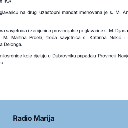
je IKA.
oglavaricu na drugi uzastopni mandat imenovana je s. M. An
rva savjetnica i zamjenica provincijalne poglavarice s. M. Dijana
. M. Martina Prcela, treća savjetnica s. Katarina Nekić i 
ja Delonga.
milosrdnice koje djeluju u Dubrovniku pripadaju Provinciji Navj
u.
Radio Marija