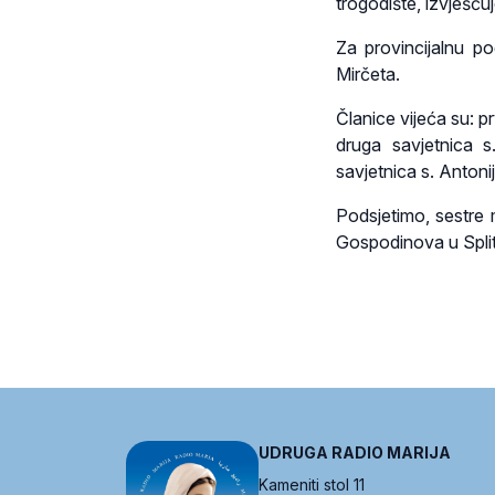
trogodište, izvješću
Za provincijalnu p
Mirčeta.
Članice vijeća su: p
druga savjetnica s
savjetnica s. Antoni
Podsjetimo, sestre 
Gospodinova u Split
UDRUGA RADIO MARIJA
Kameniti stol 11