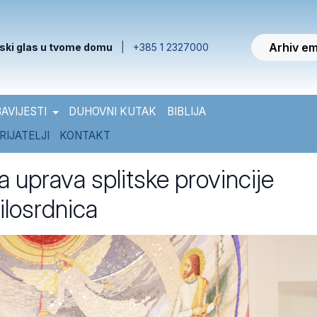
Arhiv em
ski glas u tvome domu
|
+385 1 2327000
AVIJESTI
DUHOVNI KUTAK
BIBLIJA
RIJATELJI
KONTAKT
 uprava splitske provincije
ilosrdnica