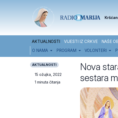
Skip to content
Skip to footer
Kršćan
AKTUALNOSTI
VIJESTI IZ CRKVE
NAŠE OB
O NAMA
PROGRAM
VOLONTERI
P
Nova stara
AKTUALNOSTI
sestara m
15 ožujka, 2022
1 minuta čitanja