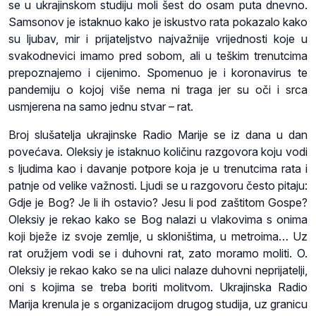
se u ukrajinskom studiju moli šest do osam puta dnevno.
Samsonov je istaknuo kako je iskustvo rata pokazalo kako
su ljubav, mir i prijateljstvo najvažnije vrijednosti koje u
svakodnevici imamo pred sobom, ali u teškim trenutcima
prepoznajemo i cijenimo. Spomenuo je i koronavirus te
pandemiju o kojoj više nema ni traga jer su oči i srca
usmjerena na samo jednu stvar – rat.
Broj slušatelja ukrajinske Radio Marije se iz dana u dan
povećava. Oleksiy je istaknuo količinu razgovora koju vodi
s ljudima kao i davanje potpore koja je u trenutcima rata i
patnje od velike važnosti. Ljudi se u razgovoru često pitaju:
Gdje je Bog? Je li ih ostavio? Jesu li pod zaštitom Gospe?
Oleksiy je rekao kako se Bog nalazi u vlakovima s onima
koji bježe iz svoje zemlje, u skloništima, u metroima… Uz
rat oružjem vodi se i duhovni rat, zato moramo moliti. O.
Oleksiy je rekao kako se na ulici nalaze duhovni neprijatelji,
oni s kojima se treba boriti molitvom. Ukrajinska Radio
Marija krenula je s organizacijom drugog studija, uz granicu