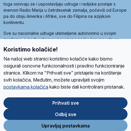
toga osnivaju se i uspostavljaju udruge i radijske postaje s
imenom Radio Marija u četrdesetak zemalja, počevši od Europe
pa do obiju Amerika i Afrike, sve do Filipina na azijskom
kontinentu.
Sve su nacionalne udruge utemeljene autonomno u svojim
zemljama, a međusobna su povezane preko krovne udruge
pod nazivom Svjetska obitelj Radio Marije (World Family of
Koristimo kolačiće!
Radio Maria). Svjetsku obitelj utemeljilo je sedam članica, među
kojima je i hrvatska Udruga Radio Marija.
Na našoj web stranici koristimo kolačiće kako bismo
osigurali osnovne funkcionalnosti i pravilno funkcioniranje
stranice. Klikom na "Prihvati sve" pristajete na korištenje
svih kolačića. Međutim, možete upravljati svojim
O nama
Radio
Program
Volonteri
Prijatelji
Kontakt
Pravila privatnosti
postavkama kolačića
kako biste dali kontrolirani pristanak.
Kolačići
Uvjeti korištenja
Ova stranica je zaštićena Google reCAPTCHA sustavom
Prihvati sve
Odbij sve
App
Google
Store
Play
Upravljaj postavkama