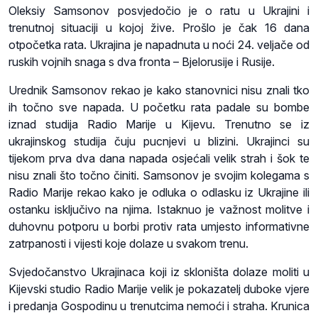
Oleksiy Samsonov posvjedočio je o ratu u Ukrajini i
trenutnoj situaciji u kojoj žive. Prošlo je čak 16 dana
otpočetka rata. Ukrajina je napadnuta u noći 24. veljače od
ruskih vojnih snaga s dva fronta – Bjelorusije i Rusije.
Urednik Samsonov rekao je kako stanovnici nisu znali tko
ih točno sve napada. U početku rata padale su bombe
iznad studija Radio Marije u Kijevu. Trenutno se iz
ukrajinskog studija čuju pucnjevi u blizini. Ukrajinci su
tijekom prva dva dana napada osjećali velik strah i šok te
nisu znali što točno činiti. Samsonov je svojim kolegama s
Radio Marije rekao kako je odluka o odlasku iz Ukrajine ili
ostanku isključivo na njima. Istaknuo je važnost molitve i
duhovnu potporu u borbi protiv rata umjesto informativne
zatrpanosti i vijesti koje dolaze u svakom trenu.
Svjedočanstvo Ukrajinaca koji iz skloništa dolaze moliti u
Kijevski studio Radio Marije velik je pokazatelj duboke vjere
i predanja Gospodinu u trenutcima nemoći i straha. Krunica