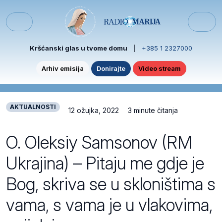
Skip to content
Skip to footer
Menu
Kršćanski glas u tvome domu
|
+385 1 2327000
Arhiv emisija
Donirajte
Video stream
AKTUALNOSTI
12 ožujka, 2022
3 minute čitanja
O. Oleksiy Samsonov (RM
Ukrajina) – Pitaju me gdje je
Bog, skriva se u skloništima s
vama, s vama je u vlakovima,