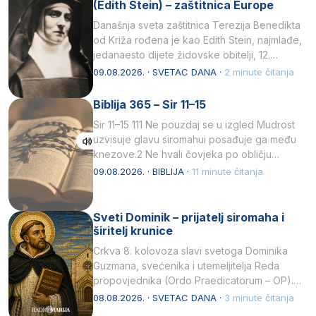
(Edith Stein) – zaštitnica Europe
Današnja sveta zaštitnica Terezija Benedikta
od Križa rođena je kao Edith Stein, najmlađe,
jedanaesto dijete židovske obitelji, 12.
listopada 1891, u Wrocławu…
09.08.2026. · SVETAC DANA ·
2 minute čitanja
Biblija 365 – Sir 11–15
Sir 11–15 111 Ne pouzdaj se u izgled Mudrost
uzvisuje glavu siromahui posađuje ga među
knezove.2 Ne hvali čovjeka po obličju
njegovui…
09.08.2026. · BIBLIJA ·
11 minute čitanja
Sveti Dominik – prijatelj siromaha i
širitelj krunice
Crkva 8. kolovoza slavi svetoga Dominika
Guzmana, svećenika i utemeljitelja Reda
propovjednika (Ordo Praedicatorum – OP).
Svojim životom, dubokom ljubavlju prema
08.08.2026. · SVETAC DANA ·
3 minute čitanja
Kristu…