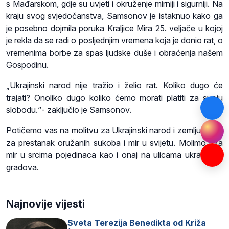
s Mađarskom, gdje su uvjeti i okruženje mirniji i sigurniji. Na
kraju svog svjedočanstva, Samsonov je istaknuo kako ga
je posebno dojmila poruka Kraljice Mira 25. veljače u kojoj
je rekla da se radi o posljednjim vremena koja je donio rat, o
vremenima borbe za spas ljudske duše i obraćenja našem
Gospodinu.
„Ukrajinski narod nije tražio i želio rat. Koliko dugo će
trajati? Onoliko dugo koliko ćemo morati platiti za svoju
slobodu.“- zaključio je Samsonov.
Potičemo vas na molitvu za Ukrajinski narod i zemlju, kao i
za prestanak oružanih sukoba i mir u svijetu. Molimo i za
mir u srcima pojedinaca kao i onaj na ulicama ukrajinskih
gradova.
Najnovije vijesti
Sveta Terezija Benedikta od Križa