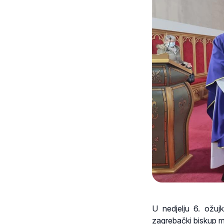
U nedjelju 6. ožu
zagrebački biskup m