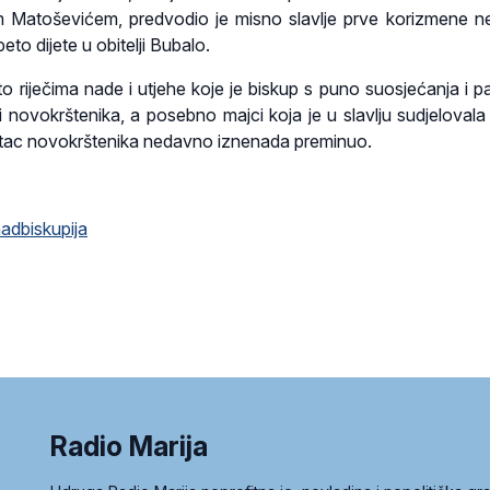
 Matoševićem, predvodio je misno slavlje prve korizmene ned
eto dijete u obitelji Bubalo.
eto riječima nade i utjehe koje je biskup s puno suosjećanja i p
lji novokrštenika, a posebno majci koja je u slavlju sudjelovala
 otac novokrštenika nedavno iznenada preminuo.
adbiskupija
Radio Marija