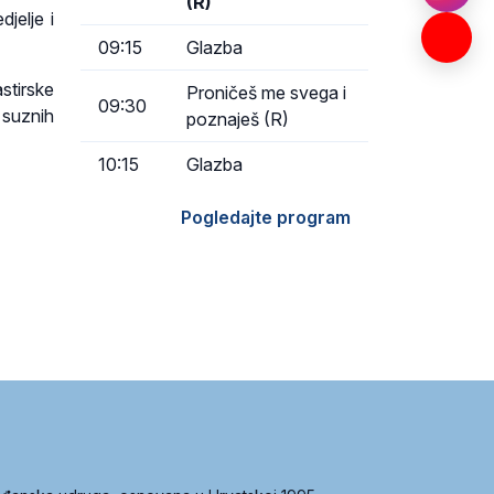
(R)
jelje i
09:15
Glazba
astirske
Proničeš me svega i
09:30
 suznih
poznaješ (R)
10:15
Glazba
Pogledajte program