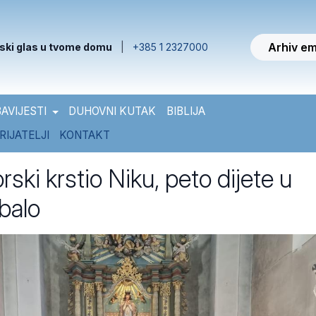
Arhiv em
ski glas u tvome domu
|
+385 1 2327000
AVIJESTI
DUHOVNI KUTAK
BIBLIJA
RIJATELJI
KONTAKT
ski krstio Niku, peto dijete u
ubalo