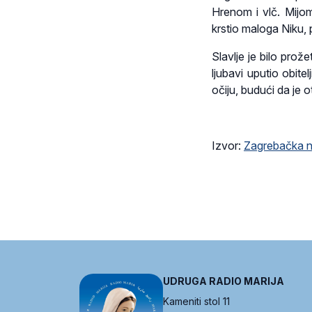
Hrenom i vlč. Mijom
krstio maloga Niku, p
Slavlje je bilo prož
ljubavi uputio obite
očiju, budući da je
Izvor:
Zagrebačka n
UDRUGA RADIO MARIJA
Kameniti stol 11