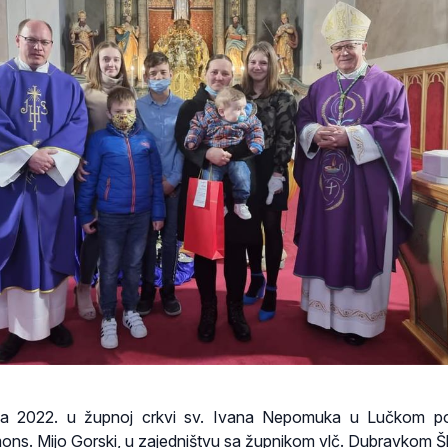
jka 2022. u župnoj crkvi sv. Ivana Nepomuka u Lučkom p
ons. Mijo Gorski, u zajedništvu sa župnikom vlč. Dubravkom Š