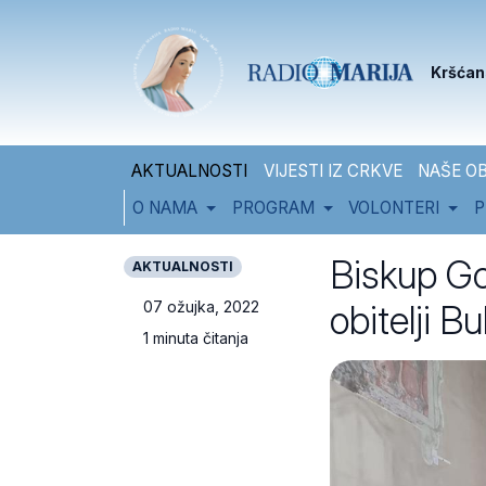
Skip to content
Skip to footer
Kršćan
AKTUALNOSTI
VIJESTI IZ CRKVE
NAŠE OB
O NAMA
PROGRAM
VOLONTERI
P
Biskup Gor
AKTUALNOSTI
obitelji B
07 ožujka, 2022
1 minuta čitanja