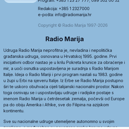
Program: +385 1 23 27 777; 099 502 00 52
Redakcija: +385 1 2327000
e-pošta: info@radiomarija.hr
Copyright © Radio Marija 1997-2026
Radio Marija
Udruga Radio Marija neprofitna je, nevladina i nepolitička
građanska udruga, osnovana u Hrvatskoj 1995. godine. Prvi
inicijativni odbor nastao je u krilu Pokreta krunice za obraćenje i
mir, a uoči osnutka uspostavljena je suradnja s Radio Marijom
Italije. Ideja o Radio Mariji i prvi program nastali su 1983. godine
u župi u Erbi na sjeveru Italije. Iz Erbe se Radio Marija postupno
širi te uskoro obuhvaća cijeli talijanski nacionalni prostor. Nakon
toga osnivaju se i uspostavljaju udruge i radijske postaje s
imenom Radio Marija u četrdesetak zemalja, počevši od Europe
pa do obiju Amerika i Afrike, sve do Filipina na azijskom
kontinentu.
Sve su nacionalne udruge utemeljene autonomno u svojim
zemljama, a međusobna su povezane preko krovne udruge