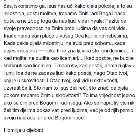
čas, iskoristimo ga. Isus nas uči kako djela pokore, a to su
milostinja, post i molitva, trebamo činiti radi Boga i naše
duše, a ne zbog toga da nas ljudi vide i hvale: Pazite da
svoje pravednosti ne činite pred ljudima da vas oni vide.
Inače nema vam plaće u vašeg Oca koji je na nebesima.
Kada dakle dijeliš milostinju, ne trubi pred sobom…kada
daješ milostinju — neka ti ne zna ljevica što čini desnica… i
kad molite, ne budite kao licemjeri… I kad postite, ne budite
smrknuti kao licemjeri. Ti naprotiv, kad postiš, pomaži glavu
i umij lice da ne zapaze ljudi kako postiš, nego Otac tvoj,
koji je u skrovitosti. I Otac tvoj, koji vidi u skrovitosti,
uzvratit će ti. Što nam to Isus želi reći, što znači da djela
pokore trebamo činiti u skrovitosti? To ima vrijednost jedino
ako se čini pred Bogom i radi njega. Ako se naprotiv vjernik
želi tim djelima dokazivati pred ljudima, već je od njih primio
svoju nagradu, ali pred Bogom neće“.
Homilija u cijelosti