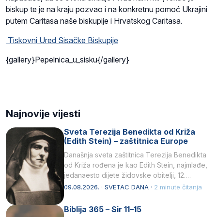
biskup te je na kraju pozvao i na konkretnu pomoć Ukrajini
putem Caritasa naše biskupije i Hrvatskog Caritasa.
Tiskovni Ured Sisačke Biskupije
{gallery}Pepelnica_u_sisku{/gallery}
Najnovije vijesti
Sveta Terezija Benedikta od Križa
(Edith Stein) – zaštitnica Europe
Današnja sveta zaštitnica Terezija Benedikta
od Križa rođena je kao Edith Stein, najmlađe,
jedanaesto dijete židovske obitelji, 12.
listopada 1891, u Wrocławu…
09.08.2026. · SVETAC DANA ·
2 minute čitanja
Biblija 365 – Sir 11–15