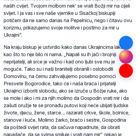
naših cvijet. Tvojom molbom nek’ se vrati Božji mir na cijeli
svijet. I ja vas i sve naše vjernike u Sisačkoj biskupiji
potičem da ne samo danas na Pepelnicu, nego i čitavu ovu
korizmu, prikazujemo svoje molitve i postimo za mir u
Ukrajini“.
Na kraju biskup je ustvrdio kako danas Ukrajincima lako,
kao što to nije bilo ni nama. „Napali su ih jači i brojniji
neprijatelji, ali srce je važno i kad ono ljubi sve mu je
moguće. Tako su i naši branitelji obranili i oslobodili
Domovinu, na čemu zahvaljujemo posebno pomoći
Presvete Bogorodice, tako će i naša braća i prijatelji
Ukrajinci izboriti slobodu, ako se izruče u Božje ruke, ako
se mole i ako i mi za njih molimo da Gospodin vrati mir i da
zašuti oružje te se pronađu putovi koji neće ubijati ljudske
živote, djecu, žene, starce… razarati crkve, škole, bolnice,
stanove i kuće. Molimo žarko, braćo i sestre, Gospodina
da poštedi svijet rata, da sačuva napadnute, da obrati
napadače, da se svima smiluje i vrati nam mir“, rekao je