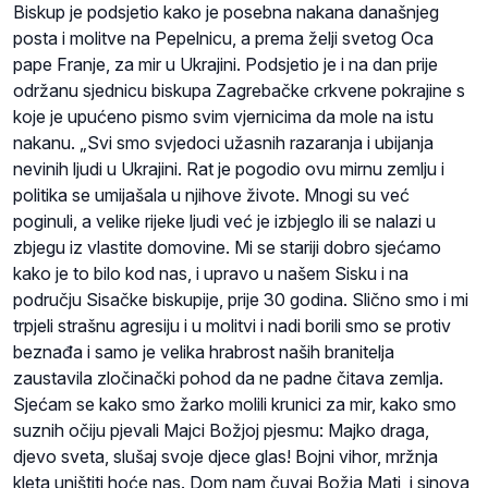
Biskup je podsjetio kako je posebna nakana današnjeg
posta i molitve na Pepelnicu, a prema želji svetog Oca
pape Franje, za mir u Ukrajini. Podsjetio je i na dan prije
održanu sjednicu biskupa Zagrebačke crkvene pokrajine s
koje je upućeno pismo svim vjernicima da mole na istu
nakanu. „Svi smo svjedoci užasnih razaranja i ubijanja
nevinih ljudi u Ukrajini. Rat je pogodio ovu mirnu zemlju i
politika se umijašala u njihove živote. Mnogi su već
poginuli, a velike rijeke ljudi već je izbjeglo ili se nalazi u
zbjegu iz vlastite domovine. Mi se stariji dobro sjećamo
kako je to bilo kod nas, i upravo u našem Sisku i na
području Sisačke biskupije, prije 30 godina. Slično smo i mi
trpjeli strašnu agresiju i u molitvi i nadi borili smo se protiv
beznađa i samo je velika hrabrost naših branitelja
zaustavila zločinački pohod da ne padne čitava zemlja.
Sjećam se kako smo žarko molili krunici za mir, kako smo
suznih očiju pjevali Majci Božjoj pjesmu: Majko draga,
djevo sveta, slušaj svoje djece glas! Bojni vihor, mržnja
kleta uništiti hoće nas. Dom nam čuvaj Božja Mati, i sinova