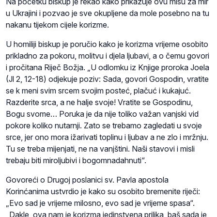
Na početku biskup je rekao kako prikazuje ovu misu za mir
u Ukrajini i pozvao je sve okupljene da mole posebno na tu
nakanu tijekom cijele korizme.
U homiliji biskup je poručio kako je korizma vrijeme osobito
prikladno za pokoru, molitvu i djela ljubavi, a o čemu govori
i pročitana Riječ Božja. „U odlomku iz Knjige proroka Joela
(Jl 2, 12-18) odjekuje poziv: Sada, govori Gospodin, vratite
se k meni svim srcem svojim posteć, plačuć i kukajuć.
Razderite srca, a ne halje svoje! Vratite se Gospodinu,
Bogu svome… Poruka je da nije toliko važan vanjski vid
pokore koliko nutarnji. Zato se trebamo zagledati u svoje
srce, jer ono mora ižarivati toplinu i ljubav a ne zlo i mržnju.
Tu se treba mijenjati, ne na vanjštini. Naši stavovi i misli
trebaju biti miroljubivi i bogomnadahnuti“.
Govoreći o Drugoj poslanici sv. Pavla apostola
Korinćanima ustvrdio je kako su osobito bremenite riječi:
„Evo sad je vrijeme milosno, evo sad je vrijeme spasa“.
„Dakle, ova nam je korizma jedinstvena prilika, baš sada je