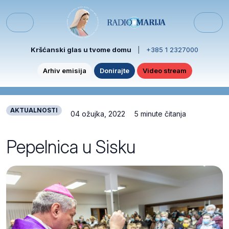
Skip to content
Skip to footer
Menu
Kršćanski glas u tvome domu
|
+385 1 2327000
Arhiv emisija
Donirajte
Video stream
AKTUALNOSTI
04 ožujka, 2022
5 minute čitanja
Pepelnica u Sisku