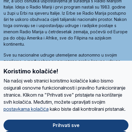
mir, a uoči osnutka uspostavljena je suradnja s Radio Marijom
Italije. Ideja o Radio Mariji i prvi program nastali su 1983. godine
u župi u Erbi na sjeveru Italije. Iz Erbe se Radio Marija postupno
širi te uskoro obuhvaća cijeli talijanski nacionalni prostor. Nakon
toga osnivaju se i uspostavljaju udruge i radijske postaje s
imenom Radio Marija u četrdesetak zemalja, počevši od Europe
pa do obiju Amerika i Afrike, sve do Filipina na azijskom
kontinentu.
Sve su nacionalne udruge utemeljene autonomno u svojim
zemljama, a međusobna su povezane preko krovne udruge
pod nazivom Svjetska obitelj Radio Marije (World Family of
Koristimo kolačiće!
Radio Maria). Svjetsku obitelj utemeljilo je sedam članica, među
kojima je i hrvatska Udruga Radio Marija.
Na našoj web stranici koristimo kolačiće kako bismo
osigurali osnovne funkcionalnosti i pravilno funkcioniranje
stranice. Klikom na "Prihvati sve" pristajete na korištenje
svih kolačića. Međutim, možete upravljati svojim
O nama
Radio
Program
Volonteri
Prijatelji
Kontakt
Pravila privatnosti
postavkama kolačića
kako biste dali kontrolirani pristanak.
Kolačići
Uvjeti korištenja
Ova stranica je zaštićena Google reCAPTCHA sustavom
Prihvati sve