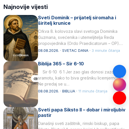
Najnovije vijesti
Sveti Dominik – prijatelj siromaha i
širitelj krunice
Crkva 8. kolovoza slavi svetoga Dominika
Guzmana, svećenika i utemeljitelja Reda
propovjednika (Ordo Praedicatorum – OP).
Svojim životom, dubokom ljubavlju prema
08.08.2026. · SVETAC DANA ·
3 minute čitanja
Kristu…
Biblija 365 – Sir 6-10
Sir 6-10 6 1 Jer zao glas donosi zazor i
sramotu, kako to biva grešniku licemjernom.2
Ne predaj se u…
08.08.2026. · BIBLIJA ·
11 minute čitanja
Sveti papa Siksto II – dobar i miroljubiv
pastir
Današnji sveti zaštitnik, rimski biskup, papa