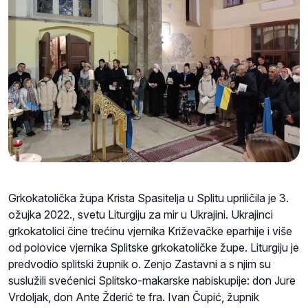
Grkokatolička župa Krista Spasitelja u Splitu upriličila je 3.
ožujka 2022., svetu Liturgiju za mir u Ukrajini. Ukrajinci
grkokatolici čine trećinu vjernika Križevačke eparhije i više
od polovice vjernika Splitske grkokatoličke župe. Liturgiju je
predvodio splitski župnik o. Zenjo Zastavni a s njim su
suslužili svećenici Splitsko-makarske nabiskupije: don Jure
Vrdoljak, don Ante Žderić te fra. Ivan Čupić, župnik