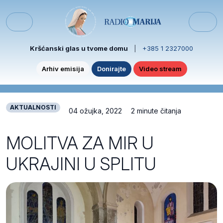
Skip to content
Skip to footer
Menu
Kršćanski glas u tvome domu
|
+385 1 2327000
Arhiv emisija
Donirajte
Video stream
AKTUALNOSTI
04 ožujka, 2022
2 minute čitanja
MOLITVA ZA MIR U
UKRAJINI U SPLITU