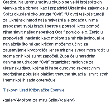
Gradca. Na usrdnu molitvu okupio se veliki broj splitskih
vjernika oba obreda, kao i pripadnici Ukrajinske zajednice u
Splitu okupljeni oko udruge “Cvit”. “U ovoj teškoj situaciji
za Ukrajinski narod naša najvažnija je zadaća u njima
prepoznati svoju braću i sestre u potrebi i kroz pomoć
njima slaviti našeg nebeskog Oca.” poručio je o. Zenjo u
propovijedi i naglasio kako molitva za mir nije jedino, ali je
najvažnije što mi kao kršćani možemo učiniti za
zaustavljanje krvoprolića, jer se mir prije svega mora roditi u
srcima onih koji su rat započeli. Župa će u narednim
danima sa udrugom “Cvit” organizirati radionice za
ukrajinsku djecu kojima bi im se duhovno-rekreativinim
sadržajima pokušala olakšati trenutna situacija i smiriti strah
i nemir koji ih sada opterećuje.
Tiskovni Ured Križevačke Eparhije
{gallery}Molitva-za-miru-Splitu{/gallery}