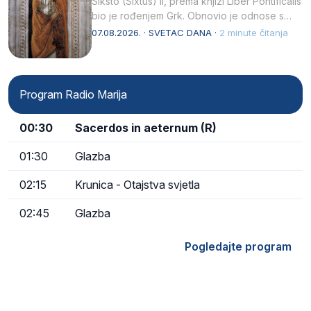
Siksto (Sixtus) II, prema knjizi Liber Pontificalis
bio je rođenjem Grk. Obnovio je odnose s
afričkim…
07.08.2026. · SVETAC DANA ·
2 minute čitanja
Program Radio Marija
00:30
Sacerdos in aeternum (R)
01:30
Glazba
02:15
Krunica - Otajstva svjetla
02:45
Glazba
Pogledajte program