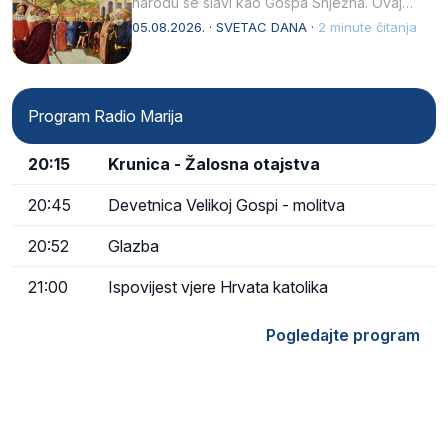
narodu se slavi kao Gospa Snježna. Ovaj
naziv, Sancta Maria…
05.08.2026. · SVETAC DANA ·
2 minute čitanja
Program Radio Marija
20:15
Krunica - Žalosna otajstva
20:45
Devetnica Velikoj Gospi - molitva
20:52
Glazba
21:00
Ispovijest vjere Hrvata katolika
Pogledajte program