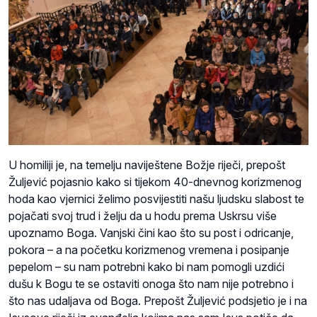
U homiliji je, na temelju naviještene Božje riječi, prepošt
Žuljević pojasnio kako si tijekom 40-dnevnog korizmenog
hoda kao vjernici želimo posvijestiti našu ljudsku slabost te
pojačati svoj trud i želju da u hodu prema Uskrsu više
upoznamo Boga. Vanjski čini kao što su post i odricanje,
pokora – a na početku korizmenog vremena i posipanje
pepelom – su nam potrebni kako bi nam pomogli uzdići
dušu k Bogu te se ostaviti onoga što nam nije potrebno i
što nas udaljava od Boga. Prepošt Žuljević podsjetio je i na