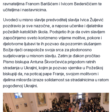
ravnateljima Franom Barišićem i Ivicom Bedeničićem te
učiteljima i nastavnicima.
Uvodeći u misno slavlje predvoditelj slavlja Ivica Žuljević
pozdravio je sve nazočne, a napose učenike i djelatnike
požeških katoličkih škola. Podsjetio ih je da ovim slavljem
započinjemo sveto korizmeno vrijeme molitve, pokore i
djelotvorne ljubavi te ih pozvao da pozornim slušanjem
Božje riječi oraspolože svoja srca za plodonosno
sudjelovanje u misnom slavlju. Zatim je đakon pročitao
Pismo biskupa Antuna Škvorčevića prigodom ratnih
stradanja u Ukrajini, kojim je pozvao vjernike u Požeškoj
biskupiji da, na poticaj pape Franje, svojom molitvom i
djelima milosrđa izraze solidarnost sa stradalnicima u ratom
pogođenoj Ukrajini.