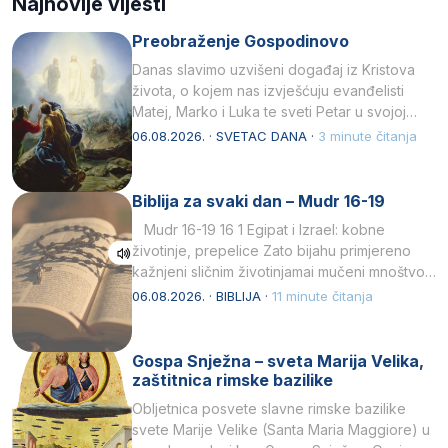
Najnovije vijesti
Preobraženje Gospodinovo
Danas slavimo uzvišeni događaj iz Kristova
života, o kojem nas izvješćuju evanđelisti
Matej, Marko i Luka te sveti Petar u svojoj
drugoj…
06.08.2026. · SVETAC DANA ·
3 minute čitanja
Biblija za svaki dan – Mudr 16-19
Mudr 16-19 16 1 Egipat i Izrael: kobne
životinje, prepelice Zato bijahu primjereno
kažnjeni sličnim životinjamai mučeni mnoštvom
kukaca.2 A narod…
06.08.2026. · BIBLIJA ·
11 minute čitanja
Gospa Snježna – sveta Marija Velika,
zaštitnica rimske bazilike
Obljetnica posvete slavne rimske bazilike
svete Marije Velike (Santa Maria Maggiore) u