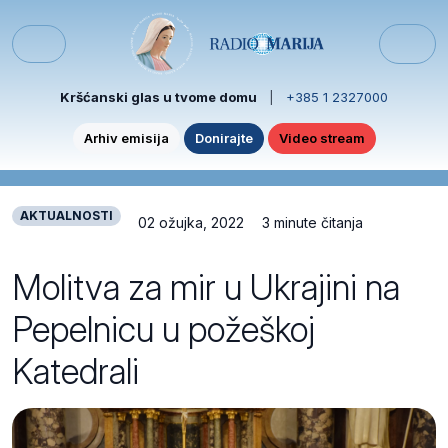
Skip to content
Skip to footer
Menu
Kršćanski glas u tvome domu
|
+385 1 2327000
Arhiv emisija
Donirajte
Video stream
AKTUALNOSTI
02 ožujka, 2022
3 minute čitanja
Molitva za mir u Ukrajini na
Pepelnicu u požeškoj
Katedrali