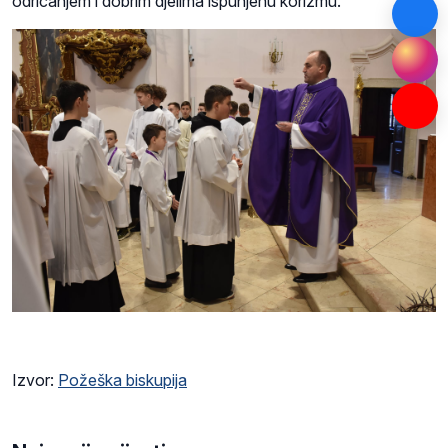
odricanjem i dobrim djelima ispunjenu korizmu.
Izvor:
Požeška biskupija