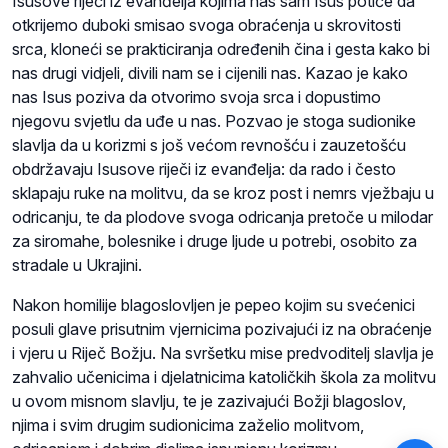
Isusove riječi iz evanđelja kojima nas sam Isus potiče da
otkrijemo duboki smisao svoga obraćenja u skrovitosti
srca, kloneći se prakticiranja određenih čina i gesta kako bi
nas drugi vidjeli, divili nam se i cijenili nas. Kazao je kako
nas Isus poziva da otvorimo svoja srca i dopustimo
njegovu svjetlu da uđe u nas. Pozvao je stoga sudionike
slavlja da u korizmi s još većom revnošću i zauzetošću
obdržavaju Isusove riječi iz evanđelja: da rado i često
sklapaju ruke na molitvu, da se kroz post i nemrs vježbaju u
odricanju, te da plodove svoga odricanja pretoče u milodar
za siromahe, bolesnike i druge ljude u potrebi, osobito za
stradale u Ukrajini.
Nakon homilije blagoslovljen je pepeo kojim su svećenici
posuli glave prisutnim vjernicima pozivajući iz na obraćenje
i vjeru u Riječ Božju. Na svršetku mise predvoditelj slavlja je
zahvalio učenicima i djelatnicima katoličkih škola za molitvu
u ovom misnom slavlju, te je zazivajući Božji blagoslov,
njima i svim drugim sudionicima zaželio molitvom,