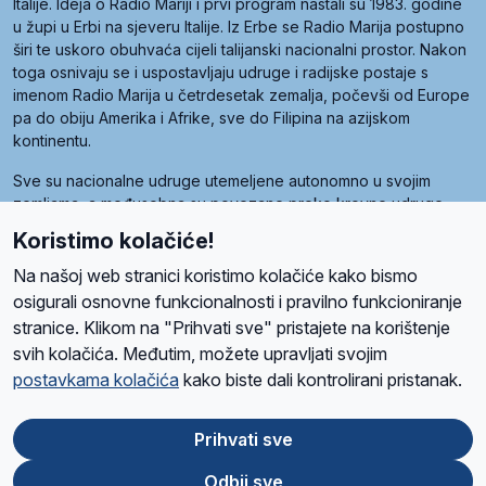
Italije. Ideja o Radio Mariji i prvi program nastali su 1983. godine
u župi u Erbi na sjeveru Italije. Iz Erbe se Radio Marija postupno
širi te uskoro obuhvaća cijeli talijanski nacionalni prostor. Nakon
toga osnivaju se i uspostavljaju udruge i radijske postaje s
imenom Radio Marija u četrdesetak zemalja, počevši od Europe
pa do obiju Amerika i Afrike, sve do Filipina na azijskom
kontinentu.
Sve su nacionalne udruge utemeljene autonomno u svojim
zemljama, a međusobna su povezane preko krovne udruge
pod nazivom Svjetska obitelj Radio Marije (World Family of
Koristimo kolačiće!
Radio Maria). Svjetsku obitelj utemeljilo je sedam članica, među
kojima je i hrvatska Udruga Radio Marija.
Na našoj web stranici koristimo kolačiće kako bismo
osigurali osnovne funkcionalnosti i pravilno funkcioniranje
stranice. Klikom na "Prihvati sve" pristajete na korištenje
svih kolačića. Međutim, možete upravljati svojim
O nama
Radio
Program
Volonteri
Prijatelji
Kontakt
Pravila privatnosti
postavkama kolačića
kako biste dali kontrolirani pristanak.
Kolačići
Uvjeti korištenja
Ova stranica je zaštićena Google reCAPTCHA sustavom
Prihvati sve
Odbij sve
App
Google