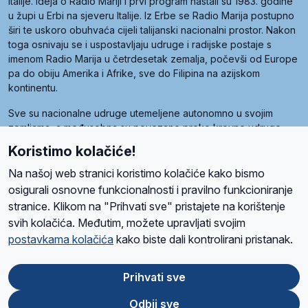
Italije. Ideja o Radio Mariji i prvi program nastali su 1983. godine
u župi u Erbi na sjeveru Italije. Iz Erbe se Radio Marija postupno
širi te uskoro obuhvaća cijeli talijanski nacionalni prostor. Nakon
toga osnivaju se i uspostavljaju udruge i radijske postaje s
imenom Radio Marija u četrdesetak zemalja, počevši od Europe
pa do obiju Amerika i Afrike, sve do Filipina na azijskom
kontinentu.
Sve su nacionalne udruge utemeljene autonomno u svojim
zemljama, a međusobna su povezane preko krovne udruge
pod nazivom Svjetska obitelj Radio Marije (World Family of
Koristimo kolačiće!
Radio Maria). Svjetsku obitelj utemeljilo je sedam članica, među
kojima je i hrvatska Udruga Radio Marija.
Na našoj web stranici koristimo kolačiće kako bismo
osigurali osnovne funkcionalnosti i pravilno funkcioniranje
stranice. Klikom na "Prihvati sve" pristajete na korištenje
svih kolačića. Međutim, možete upravljati svojim
O nama
Radio
Program
Volonteri
Prijatelji
Kontakt
Pravila privatnosti
postavkama kolačića
kako biste dali kontrolirani pristanak.
Kolačići
Uvjeti korištenja
Ova stranica je zaštićena Google reCAPTCHA sustavom
Prihvati sve
Odbij sve
App
Google