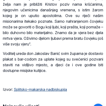
želja nam je približiti Kristov poziv nama kršćanima,
njegovim učenicima današnjeg vremena, s istim žarom
kojeg je on uputio apostolima. Ove su riječi našim
misionarima itekako poznate. Samo nahranjenom čovjeku
može se govoriti o Bogu koji ljubi, koji prašta, koji pomaže –
bilo duhovno bilo materijalno. Znamo da je vjera bez djela
mrtva vjera. Oživimo djelom ljubavi prema bratu čovjeku još
više svoju vjeru“.
Voditelj ureda don Jakoslav Banić svim župama je dostavio
plakat s bar-codom za uplate kojeg su svećenici pozvani
staviti na vidljivo mjesto, a djeci će i ove godine biti
dostupne misijske kutijice.
Izvor:
Splitsko-makarska nadbiskupija