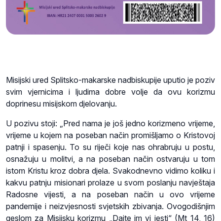
Misijski ured Splitsko-makarske nadbiskupije uputio je poziv
svim vjernicima i ljudima dobre volje da ovu korizmu
doprinesu misijskom djelovanju.
U pozivu stoji: „Pred nama je još jedno korizmeno vrijeme,
vrijeme u kojem na poseban način promišljamo o Kristovoj
patnji i spasenju. To su riječi koje nas ohrabruju u postu,
osnažuju u molitvi, a na poseban način ostvaruju u tom
istom Kristu kroz dobra djela. Svakodnevno vidimo koliku i
kakvu patnju misionari prolaze u svom poslanju navještaja
Radosne vijesti, a na poseban način u ovo vrijeme
pandemije i neizvjesnosti svjetskih zbivanja. Ovogodišnjim
geslom za Misijsku korizmu „Dajte im vi jesti“ (Mt 14, 16)