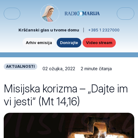
Skip to content
Skip to footer
Menu
Kršćanski glas u tvome domu
|
+385 1 2327000
Arhiv emisija
Donirajte
Video stream
AKTUALNOSTI
02 ožujka, 2022
2 minute čitanja
Misijska korizma – „Dajte im
vi jesti“ (Mt 14,16)