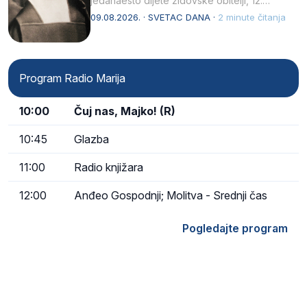
jedanaesto dijete židovske obitelji, 12.
listopada 1891, u Wrocławu…
09.08.2026. · SVETAC DANA ·
2 minute čitanja
Program Radio Marija
10:00
Čuj nas, Majko! (R)
10:45
Glazba
11:00
Radio knjižara
12:00
Anđeo Gospodnji; Molitva - Srednji čas
Pogledajte program