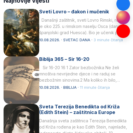
Najnovije vijesti
Sveti Lovro – đakon i mučenik
Današnji zaštitnik, sveti Lovro Rimski, rođen
je oko 225. u rimskom naselju Osca (danas
španjolski grad Huesca). Bio je učenik pape…
10.08.2026. · SVETAC DANA ·
3 minute čitanja
Biblija 365 – Sir 16-20
Sir 16-20 16 1 Zator bezbožnika Ne želi
mnoštva nevrijedne djece i ne raduj se
bezbožnim sinovima.2 Ma koliko ih bilo,…
10.08.2026. · BIBLIJA ·
11 minute čitanja
Sveta Terezija Benedikta od Križa
(Edith Stein) – zaštitnica Europe
Današnja sveta zaštitnica Terezija Benedikta
od Križa rođena je kao Edith Stein, najmlađe,