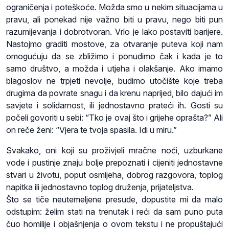
ograničenja i poteškoće. Možda smo u nekim situacijama u
pravu, ali ponekad nije važno biti u pravu, nego biti pun
razumijevanja i dobrotvoran. Vrlo je lako postaviti barijere.
Nastojmo graditi mostove, za otvaranje puteva koji nam
omogućuju da se zbližimo i ponudimo čak i kada je to
samo društvo, a možda i utjeha i olakšanje. Ako imamo
blagoslov ne trpjeti nevolje, budimo utočište koje treba
drugima da povrate snagu i da krenu naprijed, bilo dajući im
savjete i solidarnost, ili jednostavno prateći ih. Gosti su
počeli govoriti u sebi: “Tko je ovaj što i grijehe oprašta?” Ali
on reče ženi: “Vjera te tvoja spasila. Idi u miru.”
Svakako, oni koji su proživjeli mračne noći, uzburkane
vode i pustinje znaju bolje prepoznati i cijeniti jednostavne
stvari u životu, poput osmijeha, dobrog razgovora, toplog
napitka ili jednostavno toplog druženja, prijateljstva.
Što se tiče neutemeljene presude, dopustite mi da malo
odstupim: želim stati na trenutak i reći da sam puno puta
čuo homilije i objašnjenja o ovom tekstu i ne propuštajući