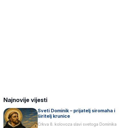
Najnovije vijesti
Sveti Dominik – prijatelj siromaha i
širitelj krunice
Crkva 8. kolovoza slavi svetoga Dominika