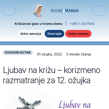
Skip to content
Skip to footer
Menu
Kršćanski glas u tvome domu
|
+385 1 2327000
Arhiv emisija
Donirajte
Video stream
DUHOVNI KUTAK
01 ožujka, 2022
5 minute čitanja
Ljubav na križu – korizmeno
razmatranje za 12. ožujka