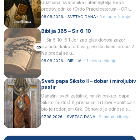
Guzmana, svećenika i utemeljitelja Reda
propovjednika (Ordo Praedicatorum – OP).
Svojim životom, dubokom ljubavlju prema
08.08.2026. · SVETAC DANA ·
3 minute čitanja
Kristu…
Biblija 365 – Sir 6-10
Sir 6-10 6 1 Jer zao glas donosi zazor i
sramotu, kako to biva grešniku licemjernom.2
Ne predaj se u…
08.08.2026. · BIBLIJA ·
11 minute čitanja
Sveti papa Siksto II – dobar i miroljubiv
pastir
Današnji sveti zaštitnik, rimski biskup, papa
Siksto (Sixtus) II, prema knjizi Liber Pontificalis
bio je rođenjem Grk. Obnovio je odnose s
afričkim…
07.08.2026. · SVETAC DANA ·
2 minute čitanja