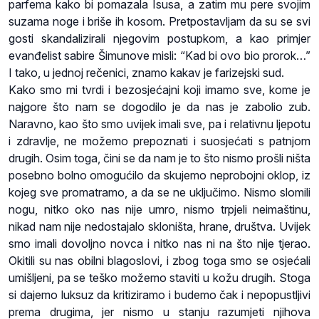
parfema kako bi pomazala Isusa, a zatim mu pere svojim
suzama noge i briše ih kosom. Pretpostavljam da su se svi
gosti skandalizirali njegovim postupkom, a kao primjer
evanđelist sabire Šimunove misli: “Kad bi ovo bio prorok…”
I tako, u jednoj rečenici, znamo kakav je farizejski sud.
Kako smo mi tvrdi i bezosjećajni koji imamo sve, kome je
najgore što nam se dogodilo je da nas je zabolio zub.
Naravno, kao što smo uvijek imali sve, pa i relativnu ljepotu
i zdravlje, ne možemo prepoznati i suosjećati s patnjom
drugih. Osim toga, čini se da nam je to što nismo prošli ništa
posebno bolno omogućilo da skujemo neprobojni oklop, iz
kojeg sve promatramo, a da se ne uključimo. Nismo slomili
nogu, nitko oko nas nije umro, nismo trpjeli neimaštinu,
nikad nam nije nedostajalo skloništa, hrane, društva. Uvijek
smo imali dovoljno novca i nitko nas ni na što nije tjerao.
Okitili su nas obilni blagoslovi, i zbog toga smo se osjećali
umišljeni, pa se teško možemo staviti u kožu drugih. Stoga
si dajemo luksuz da kritiziramo i budemo čak i nepopustljivi
prema drugima, jer nismo u stanju razumjeti njihova