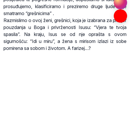
prosuđujemo, klasificiramo i preziremo druge ljude koje
smatramo “grešnicima” .
Razmislimo o ovoj ženi, grešnici, koja je izabrana za primjer
pouzdanja u Boga i privrženosti Isusu: “Vjera te tvoja
spasila”. Na kraju, Isus se od nje oprašta s ovom
sigurnošću: “Idi u miru”, a žena s mirisom izlazi iz sobe
pomirena sa sobom i životom. A farizej…?