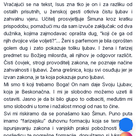
Vraćajući se na tekst, Isus zna tko je on i za razliku od
ostalih prisutnih, u ženskoj gesti otkriva čistu ljubav i
zahvalnu vjeru. Učitelj prosvjetljuje Šimuna kroz kratku
prispodobu, pomažući mu da sam izvuče zaključak: od dva
dužnika, kojima zajmodavac oprašta dug, “koji će ga od
njih dvojice više voljeti?”… Ženi s parfemom je bila oprošten
golem dug i zato pokazuje toliku ljubav. I žena i farizej
predmet su Božjeg milosrđa, ali njihov je odgovor različit.
Čisti čovjek, strogi provoditelj zakona, ne poznaje načine
zahvalnosti i ljubavi. Žena grešnica, koju svi osuđuju jer je
izvan zakona, je ta koja pokazuje puno ljubavi.
Mi smo ti koji trebamo Boga! On nam daje Svoju Ljubav,
koja je Beskonačna. I mi je slobodno možemo uzeti ili
ostaviti. Jasno je da bi bilo glupo to odbaciti, međutim mi
smo slobodni u tome i nažalost mnogi od nas to čine.
Svi mi riskiramo da se ponašamo kao Šimun. Puno puta
imamo “farizejsku” duhovnu formaciju koja se temelji na
ispunjavanju zakona i vanjskih praksi pobožnosti i, kao
posljedicu te pogrešne formacije, dopuštamo si luksuz da