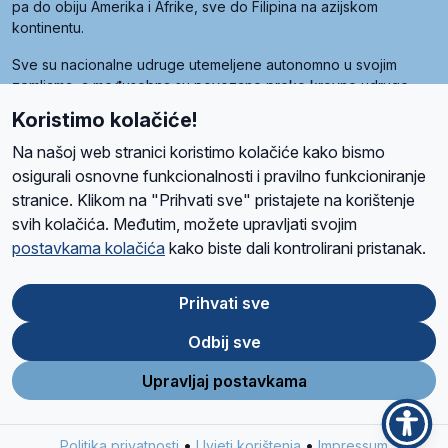
pa do obiju Amerika i Afrike, sve do Filipina na azijskom
kontinentu.
Sve su nacionalne udruge utemeljene autonomno u svojim
zemljama, a međusobna su povezane preko krovne udruge
pod nazivom Svjetska obitelj Radio Marije (World Family of
Koristimo kolačiće!
Radio Maria). Svjetsku obitelj utemeljilo je sedam članica, među
kojima je i hrvatska Udruga Radio Marija.
Na našoj web stranici koristimo kolačiće kako bismo
osigurali osnovne funkcionalnosti i pravilno funkcioniranje
stranice. Klikom na "Prihvati sve" pristajete na korištenje
svih kolačića. Međutim, možete upravljati svojim
O nama
Radio
Program
Volonteri
Prijatelji
Kontakt
Pravila privatnosti
postavkama kolačića
kako biste dali kontrolirani pristanak.
Kolačići
Uvjeti korištenja
Ova stranica je zaštićena Google reCAPTCHA sustavom
Prihvati sve
Odbij sve
App
Google
Store
Play
Upravljaj postavkama
Design and development
SIK
&
C-Tel
•
•
Politika privatnosti
Uvjeti korištenja
Impressum