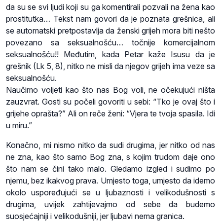
da su se svi ljudi koji su ga komentirali pozvali na žena kao
prostitutka… Tekst nam govori da je poznata grešnica, ali
se automatski pretpostavlja da ženski grijeh mora biti nešto
povezano sa seksualnošću… točnije komercijalnom
seksualnošću!! Međutim, kada Petar kaže Isusu da je
grešnik (Lk 5, 8), nitko ne misli da njegov grijeh ima veze sa
seksualnošću.
Naučimo voljeti kao što nas Bog voli, ne očekujući ništa
zauzvrat. Gosti su počeli govoriti u sebi: “Tko je ovaj što i
grijehe oprašta?” Ali on reče ženi: “Vjera te tvoja spasila. Idi
u miru.”
Konačno, mi nismo nitko da sudi drugima, jer nitko od nas
ne zna, kao što samo Bog zna, s kojim trudom daje ono
što nam se čini tako malo. Gledamo izgled i sudimo po
njemu, bez ikakvog prava. Umjesto toga, umjesto da idemo
okolo uspoređujući se u ljubaznosti i velikodušnosti s
drugima, uvijek zahtijevajmo od sebe da budemo
suosjećajniji i velikodušniji, jer ljubavi nema granica.