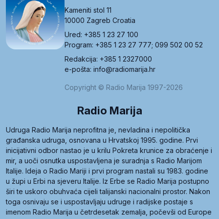
Kameniti stol 11
10000 Zagreb Croatia
Ured: +385 1 23 27 100
Program: +385 1 23 27 777; 099 502 00 52
Redakcija: +385 1 2327000
e-pošta: info@radiomarija.hr
Copyright © Radio Marija 1997-2026
Radio Marija
Udruga Radio Marija neprofitna je, nevladina i nepolitička
građanska udruga, osnovana u Hrvatskoj 1995. godine. Prvi
inicijativni odbor nastao je u krilu Pokreta krunice za obraćenje i
mir, a uoči osnutka uspostavljena je suradnja s Radio Marijom
Italije. Ideja o Radio Mariji i prvi program nastali su 1983. godine
u župi u Erbi na sjeveru Italije. Iz Erbe se Radio Marija postupno
širi te uskoro obuhvaća cijeli talijanski nacionalni prostor. Nakon
toga osnivaju se i uspostavljaju udruge i radijske postaje s
imenom Radio Marija u četrdesetak zemalja, počevši od Europe