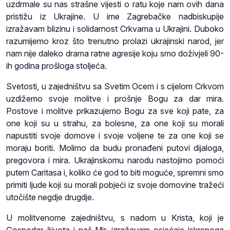
uzdrmale su nas strašne vijesti o ratu koje nam ovih dana
pristižu iz Ukrajine. U ime Zagrebačke nadbiskupije
izražavam blizinu i solidarnost Crkvama u Ukrajini. Duboko
razumijemo kroz što trenutno prolazi ukrajinski narod, jer
nam nije daleko drama ratne agresije koju smo doživjeli 90-
ih godina prošloga stoljeća.
Svetosti, u zajedništvu sa Svetim Ocem i s cijelom Crkvom
uzdižemo svoje molitve i prošnje Bogu za dar mira.
Postove i molitve prikazujemo Bogu za sve koji pate, za
one koji su u strahu, za bolesne, za one koji su morali
napustiti svoje domove i svoje voljene te za one koji se
moraju boriti. Molimo da budu pronađeni putovi dijaloga,
pregovora i mira. Ukrajinskomu narodu nastojimo pomoći
putem Caritasa i, koliko će god to biti moguće, spremni smo
primiti ljude koji su morali pobjeći iz svoje domovine tražeći
utočište negdje drugdje.
U molitvenome zajedništvu, s nadom u Krista, koji je
Gospodar života i naš Mir, izražavam osjećaje iskrenoga