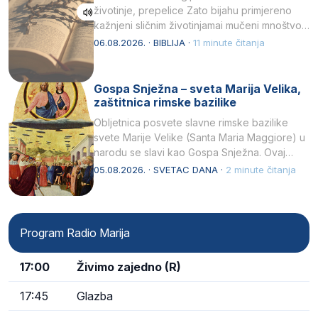
životinje, prepelice Zato bijahu primjereno
kažnjeni sličnim životinjamai mučeni mnoštvom
kukaca.2 A narod…
06.08.2026. · BIBLIJA ·
11 minute čitanja
Gospa Snježna – sveta Marija Velika,
zaštitnica rimske bazilike
Obljetnica posvete slavne rimske bazilike
svete Marije Velike (Santa Maria Maggiore) u
narodu se slavi kao Gospa Snježna. Ovaj
naziv, Sancta Maria…
05.08.2026. · SVETAC DANA ·
2 minute čitanja
Program Radio Marija
17:00
Živimo zajedno (R)
17:45
Glazba