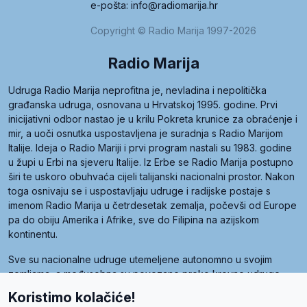
e-pošta: info@radiomarija.hr
Copyright © Radio Marija 1997-2026
Radio Marija
Udruga Radio Marija neprofitna je, nevladina i nepolitička
građanska udruga, osnovana u Hrvatskoj 1995. godine. Prvi
inicijativni odbor nastao je u krilu Pokreta krunice za obraćenje i
mir, a uoči osnutka uspostavljena je suradnja s Radio Marijom
Italije. Ideja o Radio Mariji i prvi program nastali su 1983. godine
u župi u Erbi na sjeveru Italije. Iz Erbe se Radio Marija postupno
širi te uskoro obuhvaća cijeli talijanski nacionalni prostor. Nakon
toga osnivaju se i uspostavljaju udruge i radijske postaje s
imenom Radio Marija u četrdesetak zemalja, počevši od Europe
pa do obiju Amerika i Afrike, sve do Filipina na azijskom
kontinentu.
Sve su nacionalne udruge utemeljene autonomno u svojim
zemljama, a međusobna su povezane preko krovne udruge
pod nazivom Svjetska obitelj Radio Marije (World Family of
Koristimo kolačiće!
Radio Maria). Svjetsku obitelj utemeljilo je sedam članica, među