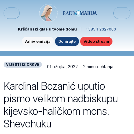
Skip to content
Skip to footer
Menu
Kršćanski glas u tvome domu
|
+385 1 2327000
Arhiv emisija
Donirajte
Video stream
VIJESTI IZ CRKVE
01 ožujka, 2022
2 minute čitanja
Kardinal Bozanić uputio
pismo velikom nadbiskupu
kijevsko-haličkom mons.
Shevchuku