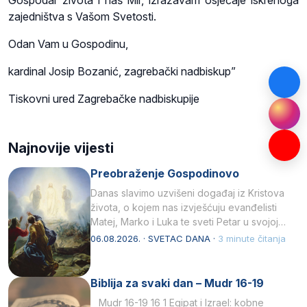
zajedništva s Vašom Svetosti.
Odan Vam u Gospodinu,
kardinal Josip Bozanić, zagrebački nadbiskup”
Tiskovni ured Zagrebačke nadbiskupije
Najnovije vijesti
Preobraženje Gospodinovo
Danas slavimo uzvišeni događaj iz Kristova
života, o kojem nas izvješćuju evanđelisti
Matej, Marko i Luka te sveti Petar u svojoj
drugoj…
06.08.2026. · SVETAC DANA ·
3 minute čitanja
Biblija za svaki dan – Mudr 16-19
Mudr 16-19 16 1 Egipat i Izrael: kobne