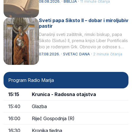
08.08.2026. · BIBLIJA ·
11 minute čitanja
Sveti papa Siksto II – dobar i miroljubiv
pastir
Današnji sveti zaštitnik, rimski biskup, papa
Siksto (Sixtus) II, prema knjizi Liber Pontificalis
bio je rođenjem Grk. Obnovio je odnose s
afričkim…
07.08.2026. · SVETAC DANA ·
2 minute čitanja
Program Radio Marija
15:15
Krunica - Radosna otajstva
15:40
Glazba
16:00
Riječ Gospodnja (R)
16:30
Kronika tjedna