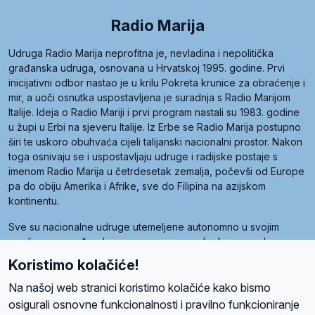
Radio Marija
Udruga Radio Marija neprofitna je, nevladina i nepolitička
građanska udruga, osnovana u Hrvatskoj 1995. godine. Prvi
inicijativni odbor nastao je u krilu Pokreta krunice za obraćenje i
mir, a uoči osnutka uspostavljena je suradnja s Radio Marijom
Italije. Ideja o Radio Mariji i prvi program nastali su 1983. godine
u župi u Erbi na sjeveru Italije. Iz Erbe se Radio Marija postupno
širi te uskoro obuhvaća cijeli talijanski nacionalni prostor. Nakon
toga osnivaju se i uspostavljaju udruge i radijske postaje s
imenom Radio Marija u četrdesetak zemalja, počevši od Europe
pa do obiju Amerika i Afrike, sve do Filipina na azijskom
kontinentu.
Sve su nacionalne udruge utemeljene autonomno u svojim
zemljama, a međusobna su povezane preko krovne udruge
pod nazivom Svjetska obitelj Radio Marije (World Family of
Koristimo kolačiće!
Radio Maria). Svjetsku obitelj utemeljilo je sedam članica, među
kojima je i hrvatska Udruga Radio Marija.
Na našoj web stranici koristimo kolačiće kako bismo
osigurali osnovne funkcionalnosti i pravilno funkcioniranje