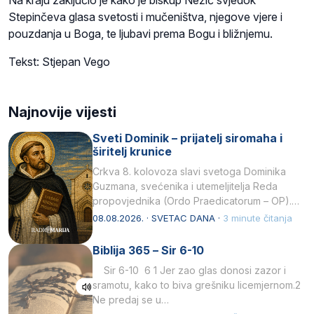
Stepinčeva glasa svetosti i mučeništva, njegove vjere i
pouzdanja u Boga, te ljubavi prema Bogu i bližnjemu.
Tekst: Stjepan Vego
Najnovije vijesti
Sveti Dominik – prijatelj siromaha i
širitelj krunice
Crkva 8. kolovoza slavi svetoga Dominika
Guzmana, svećenika i utemeljitelja Reda
propovjednika (Ordo Praedicatorum – OP).
Svojim životom, dubokom ljubavlju prema
08.08.2026. · SVETAC DANA ·
3 minute čitanja
Kristu…
Biblija 365 – Sir 6-10
Sir 6-10 6 1 Jer zao glas donosi zazor i
sramotu, kako to biva grešniku licemjernom.2
Ne predaj se u…