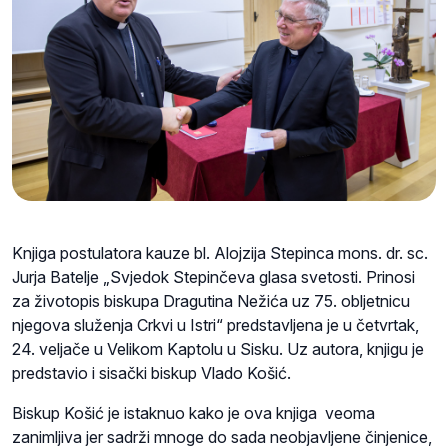
Knjiga postulatora kauze bl. Alojzija Stepinca mons. dr. sc.
Jurja Batelje „Svjedok Stepinčeva glasa svetosti. Prinosi
za životopis biskupa Dragutina Nežića uz 75. obljetnicu
njegova služenja Crkvi u Istri“ predstavljena je u četvrtak,
24. veljače u Velikom Kaptolu u Sisku. Uz autora, knjigu je
predstavio i sisački biskup Vlado Košić.
Biskup Košić je istaknuo kako je ova knjiga veoma
zanimljiva jer sadrži mnoge do sada neobjavljene činjenice,