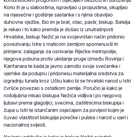
Korio ih je u slabostima, ispravljao u propustima, okupljao
na mjesečne i godišnje sastanke i s njima obavljao
duhovne vježbe. Bio im je brat, otac, pastir, biskup. Batelja
je rekao i to kako premda je došao iz unutrašnjosti
Hrvatske, biskup Nežić je na svojevrstan način pridonio
povezivanju Istre s maticom zemljom spomenuvši tri
primjera: zalaganje za osnivanje Riječke metropolije,
njegova pobuna protiv ukidanje pruge između Rovinja i
Kanfanara te kada je javno zamolio svoje svećenike i
vjernike da podupru i pridonesu materijalna sredstva za
izgradnju tunela kroz Učku kako bi se hrvatski narod u Istri
čvršće povezao s ostatkom zemlje. Poručio je kako je
rodoljubna misao biskupa Nežića vidljiva i po njegovoj
ljubavi prema glagoljici, svecima, zaštitnicima biskupija i
župa u Istri te istančanim osjećajem za povijest kojim je
čuvao vlastitost biskupija porečke i pulske i narod u vjeri i
nacionalnoj svijesti.
Na kraju zaključio je kako je biskup Nežić svjedok