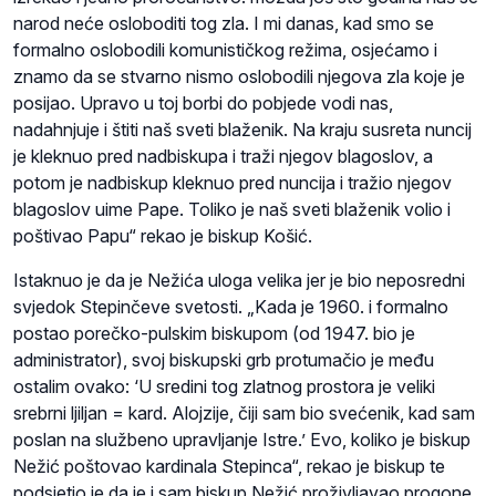
narod neće osloboditi tog zla. I mi danas, kad smo se
formalno oslobodili komunističkog režima, osjećamo i
znamo da se stvarno nismo oslobodili njegova zla koje je
posijao. Upravo u toj borbi do pobjede vodi nas,
nadahnjuje i štiti naš sveti blaženik. Na kraju susreta nuncij
je kleknuo pred nadbiskupa i traži njegov blagoslov, a
potom je nadbiskup kleknuo pred nuncija i tražio njegov
blagoslov uime Pape. Toliko je naš sveti blaženik volio i
poštivao Papu“ rekao je biskup Košić.
Istaknuo je da je Nežića uloga velika jer je bio neposredni
svjedok Stepinčeve svetosti. „Kada je 1960. i formalno
postao porečko-pulskim biskupom (od 1947. bio je
administrator), svoj biskupski grb protumačio je među
ostalim ovako: ‘U sredini tog zlatnog prostora je veliki
srebrni ljiljan = kard. Alojzije, čiji sam bio svećenik, kad sam
poslan na službeno upravljanje Istre.’ Evo, koliko je biskup
Nežić poštovao kardinala Stepinca“, rekao je biskup te
podsjetio je da je i sam biskup Nežić proživljavao progone