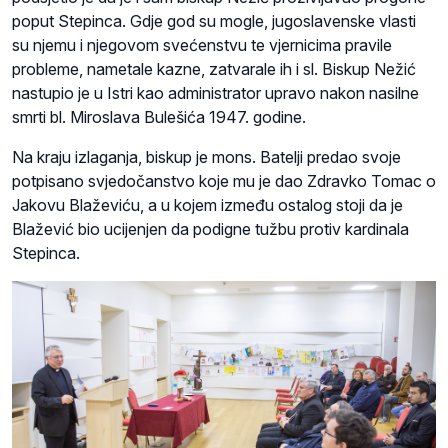
poput Stepinca. Gdje god su mogle, jugoslavenske vlasti
su njemu i njegovom svećenstvu te vjernicima pravile
probleme, nametale kazne, zatvarale ih i sl. Biskup Nežić
nastupio je u Istri kao administrator upravo nakon nasilne
smrti bl. Miroslava Bulešića 1947. godine.
Na kraju izlaganja, biskup je mons. Batelji predao svoje
potpisano svjedočanstvo koje mu je dao Zdravko Tomac o
Jakovu Blaževiću, a u kojem između ostalog stoji da je
Blažević bio ucijenjen da podigne tužbu protiv kardinala
Stepinca.