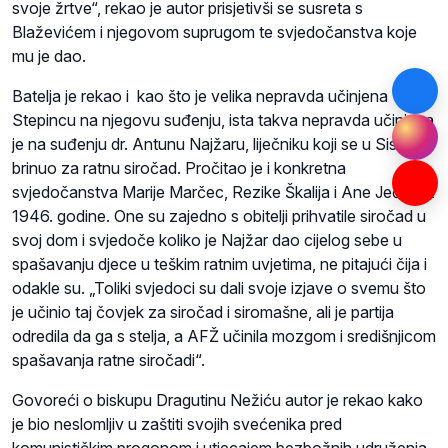
svoje žrtve“, rekao je autor prisjetivši se susreta s
Blaževićem i njegovom suprugom te svjedočanstva koje
mu je dao.
Batelja je rekao i kao što je velika nepravda učinjena
Stepincu na njegovu suđenju, ista takva nepravda učinjena
je na suđenju dr. Antunu Najžaru, liječniku koji se u Sisku
brinuo za ratnu siročad. Pročitao je i konkretna
svjedočanstva Marije Marčec, Rezike Škalija i Ane Ječko iz
1946. godine. One su zajedno s obitelji prihvatile siročad u
svoj dom i svjedoče koliko je Najžar dao cijelog sebe u
spašavanju djece u teškim ratnim uvjetima, ne pitajući čija i
odakle su. „Toliki svjedoci su dali svoje izjave o svemu što
je učinio taj čovjek za siročad i siromašne, ali je partija
odredila da ga s stelja, a AFŽ učinila mozgom i središnjicom
spašavanja ratne siročadi“.
Govoreći o biskupu Dragutinu Nežiću autor je rekao kako
je bio neslomljiv u zaštiti svojih svećenika pred
komunističkim progonom i utjecajem bezbožnih udruženja.