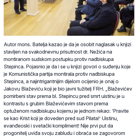
Autor mons. Batelja kazao je da je osobit naglasak u knjizi
stavljen na svakodnevnu prisutnost dr. Nežića na
montiranom sudskom postupku protiv nadbiskupa
Stepinca. Pojasnio je da i se u knjizi govori o suđenju koje
je Komunistička partija montirala protiv nadbiskupa
Stepinca, a najintrigantnijim dijelom ocijenio je onaj o
Jakovu Blaževiću koji je bio javni tužitelj FRH. „Blaževićev
pomirbeni stav prema bl. Stepincu pred smrt uistinu je u
kontrastu s grubim Blaževićevim stavom prema
optuženom nadbiskupu kojemu je jednom rekao: ‘Pravite
se kao Krist koji je doveden pred sud Pilata!’ Uistinu,
evanđeoski i svetački kompliment! Nije prvi put da
progonitelj uviđa svoju zabludu i obraća se zagovorom