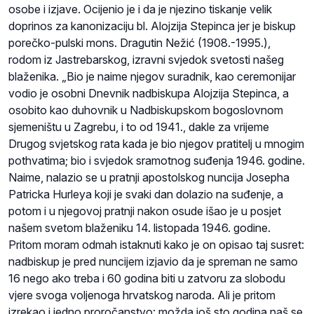
osobe i izjave. Ocijenio je i da je njezino tiskanje velik
doprinos za kanonizaciju bl. Alojzija Stepinca jer je biskup
porečko-pulski mons. Dragutin Nežić (1908.-1995.),
rodom iz Jastrebarskog, izravni svjedok svetosti našeg
blaženika. „Bio je naime njegov suradnik, kao ceremonijar
vodio je osobni Dnevnik nadbiskupa Alojzija Stepinca, a
osobito kao duhovnik u Nadbiskupskom bogoslovnom
sjemeništu u Zagrebu, i to od 1941., dakle za vrijeme
Drugog svjetskog rata kada je bio njegov pratitelj u mnogim
pothvatima; bio i svjedok sramotnog suđenja 1946. godine.
Naime, nalazio se u pratnji apostolskog nuncija Josepha
Patricka Hurleya koji je svaki dan dolazio na suđenje, a
potom i u njegovoj pratnji nakon osude išao je u posjet
našem svetom blaženiku 14. listopada 1946. godine.
Pritom moram odmah istaknuti kako je on opisao taj susret:
nadbiskup je pred nuncijem izjavio da je spreman ne samo
16 nego ako treba i 60 godina biti u zatvoru za slobodu
vjere svoga voljenoga hrvatskog naroda. Ali je pritom
izrekao i jedno proročanstvo: možda još sto godina naš se