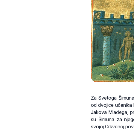
Za Svetoga Šimuna, 
od dvojice učenika
Jakova Mlađega, prv
su Šimuna za njego
svojoj Crkvenoj povij