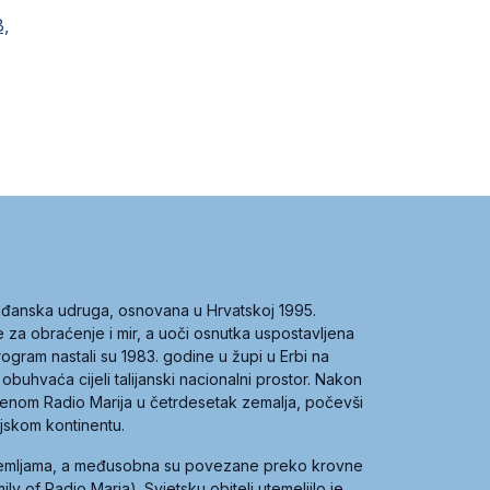
3,
građanska udruga, osnovana u Hrvatskoj 1995.
ce za obraćenje i mir, a uoči osnutka uspostavljena
 program nastali su 1983. godine u župi u Erbi na
 obuhvaća cijeli talijanski nacionalni prostor. Nakon
 imenom Radio Marija u četrdesetak zemalja, počevši
ijskom kontinentu.
zemljama, a međusobna su povezane preko krovne
y of Radio Maria). Svjetsku obitelj utemeljilo je