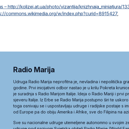
 http://kolizej.at.ua/photo/vizantija/knizhnaja_miniatjura/13
ps://commons.wikimedia.org/w/index.php?curid=8915427
,
Radio Marija
Udruga Radio Marija neprofitna je, nevladina i nepolitička 
godine. Prvi inicijativni odbor nastao je u krilu Pokreta kruni
je suradnja s Radio Marijom Italije. Ideja o Radio Mariji i prvi
sjeveru Italije. Iz Erbe se Radio Marija postupno širi te uskoro
toga osnivaju se i uspostavljaju udruge i radijske postaje s
od Europe pa do obiju Amerika i Afrike, sve do Filipina na az
Sve su nacionalne udruge utemeljene autonomno u svojim 
udruge pod nazivom Svjetska obitelj Radio Marije (World Famil