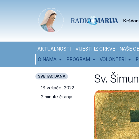
Skip to content
Skip to footer
Kršćan
AKTUALNOSTI
VIJESTI IZ CRKVE
NAŠE OB
O NAMA
PROGRAM
VOLONTERI
P
Sv. Šimun
SVETAC DANA
18 veljače, 2022
2 minute čitanja