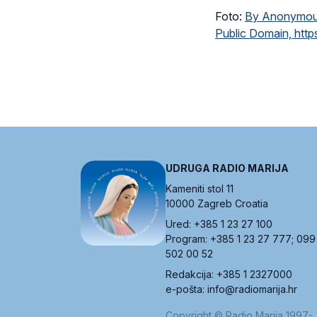
Foto:
By Anonymous –
Public Domain, htt
UDRUGA RADIO MARIJA
Kameniti stol 11
10000 Zagreb Croatia
Ured: +385 1 23 27 100
Program: +385 1 23 27 777; 099
502 00 52
Redakcija: +385 1 2327000
e-pošta: info@radiomarija.hr
Copyright © Radio Marija 1997-