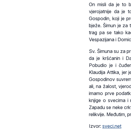
On misli da je to 
vjerojatnije da je
Gospodin, koji je 
bježe. Šimun je za 
trag pa se tako k
Vespazijana i Domic
Sv. Šimuna su za pr
da je kršćanin i 
Pobudio je i čuđen
Klaudija Attika, je
Gospodinov suvreme
ali, na žalost, vje
imamo prve podatke 
knjige o svecima i
Zapadu se neke crkv
relikvije. Međutim, 
Izvor:
sveci.net