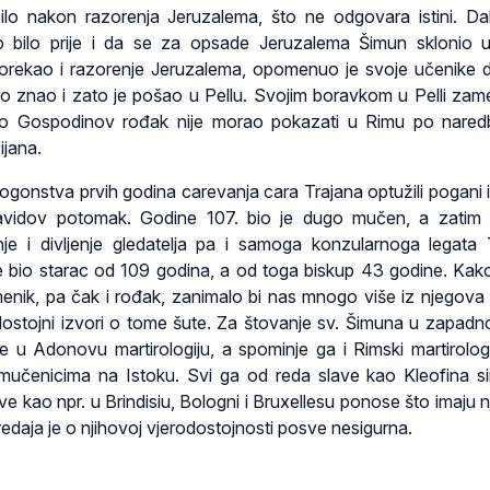
bilo nakon razorenja Jeruzalema, što ne odgovara istini. Da
 to bilo prije i da se za opsade Jeruzalema Šimun sklonio u
prorekao i razorenje Jeruzalema, opomenuo je svoje učenike 
to znao i zato je pošao u Pellu. Svojim boravkom u Pelli zame
ao Gospodinov rođak nije morao pokazati u Rimu po nared
ijana.
ogonstva prvih godina carevanja cara Trajana optužili pogani i
Davidov potomak. Godine 107. bio je dugo mučen, a zatim 
je i divljenje gledatelja pa i samoga konzularnoga legata T
r je bio starac od 109 godina, a od toga biskup 43 godine. Kako
nik, pa čak i rođak, zanimalo bi nas mnogo više iz njegova 
rodostojni izvori o tome šute. Za štovanje sv. Šimuna u zapadno
u Adonovu martirologiju, a spominje ga i Rimski martirologi
 mučenicima na Istoku. Svi ga od reda slave kao Kleofina s
e kao npr. u Brindisiu, Bologni i Bruxellesu ponose što imaju 
predaja je o njihovoj vjerodostojnosti posve nesigurna.