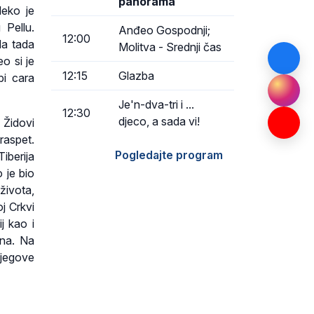
panorama
leko je
 Pellu.
Anđeo Gospodnji;
12:00
da tada
Molitva - Srednji čas
o si je
12:15
Glazba
bi cara
Je'n-dva-tri i ...
12:30
djeco, a sada vi!
 Židovi
raspet.
Pogledajte program
iberija
 je bio
života,
j Crkvi
j kao i
ina. Na
njegove