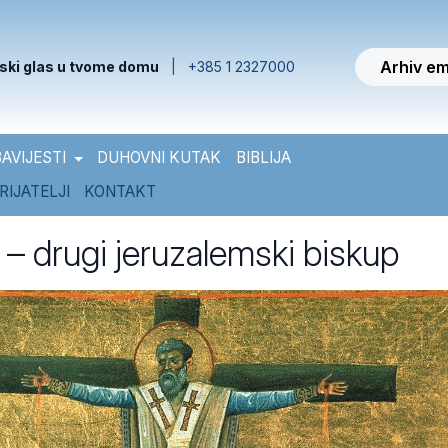
Arhiv em
ski glas u tvome domu
|
+385 1 2327000
AVIJESTI
DUHOVNI KUTAK
BIBLIJA
RIJATELJI
KONTAKT
 – drugi jeruzalemski biskup