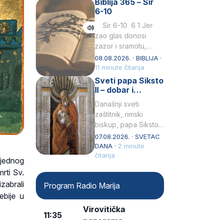
Biblija 365 – Sir
Praedicatorum – OP).
6-10
Svojim životom,
dubokom ljubavlju
Sir 6-10 6 1 Jer
prema Kristu…
zao glas donosi
zazor i sramotu,
kako to biva
08.08.2026. · BIBLIJA ·
grešniku
11 minute čitanja
licemjernom.2 Ne
Sveti papa Siksto
predaj se u…
II – dobar i
miroljubiv pastir
Današnji sveti
zaštitnik, rimski
biskup, papa Siksto
(Sixtus) II, prema
07.08.2026. · SVETAC
knjizi Liber
DANA ·
2 minute
Pontificalis bio je
čitanja
 jednog
rođenjem Grk.
rti Sv.
Obnovio je odnose s
zabrali
Program Radio Marija
afričkim…
ebije u
Virovitička
11:35