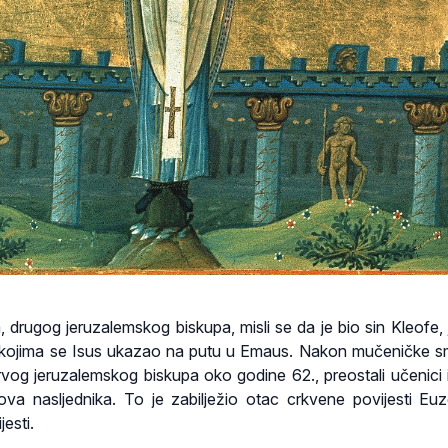
drugog jeruzalemskog biskupa, misli se da je bio sin Kleofe,
 kojima se Isus ukazao na putu u Emaus. Nakon mučeničke sm
og jeruzalemskog biskupa oko godine 62., preostali učenici i
va nasljednika. To je zabilježio otac crkvene povijesti Euz
esti.