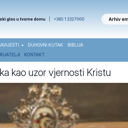
Arhiv em
ski glas u tvome domu
|
+385 1 2327000
AVIJESTI
DUHOVNI KUTAK
BIBLIJA
RIJATELJI
KONTAKT
a kao uzor vjernosti Kristu