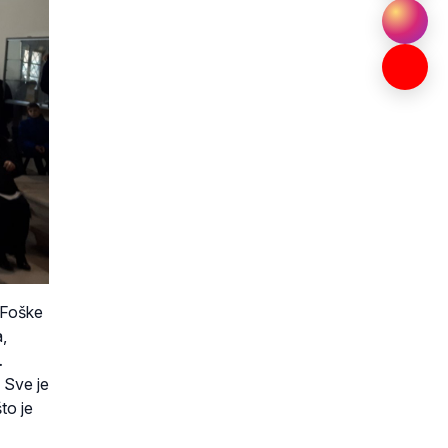
 Foške
a,
…
– Sve je
to je