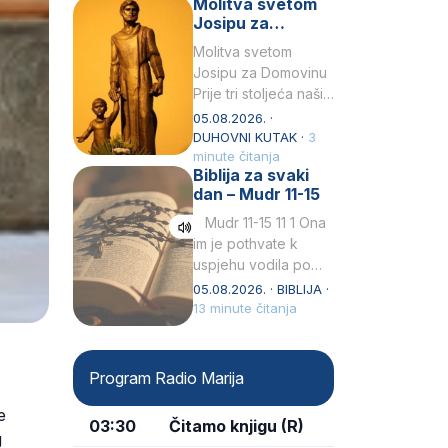
Molitva svetom
Snježna. Ovaj naziv,
Josipu za
Sancta Maria…
Domovinu
Molitva svetom
Josipu za Domovinu
Prije tri stoljeća naši
su pradjedovi
05.08.2026. ·
odlučili, svečano
DUHOVNI KUTAK ·
3
izjavili i službeno
minute čitanja
Biblija za svaki
proglasili da Ti, brižni
dan – Mudr 11-15
Poočime Isusov,…
Mudr 11-15 11 1 Ona
im je pothvate k
uspjehu vodila po
ruci proroka svetog2
05.08.2026. · BIBLIJA ·
kad su prohodili
13 minute čitanja
pustoš nenastanjenui
dizali…
Program Radio Marija
e
03:30
Čitamo knjigu (R)
g