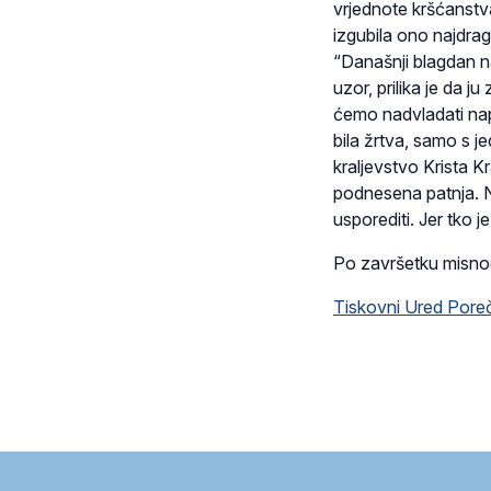
vrjednote kršćanstva
izgubila ono najdrag
“Današnji blagdan na
uzor, prilika je da
ćemo nadvladati napas
bila žrtva, samo s j
kraljevstvo Krista K
podnesena patnja. N
usporediti. Jer tko 
Po završetku misnog 
Tiskovni Ured Poreč