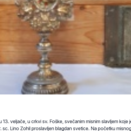
ju 13. veljače, u crkvi sv. Foške, svečanim misnim slavljem koje j
. sc. Lino Zohil proslavljen blagdan svetice. Na početku misno