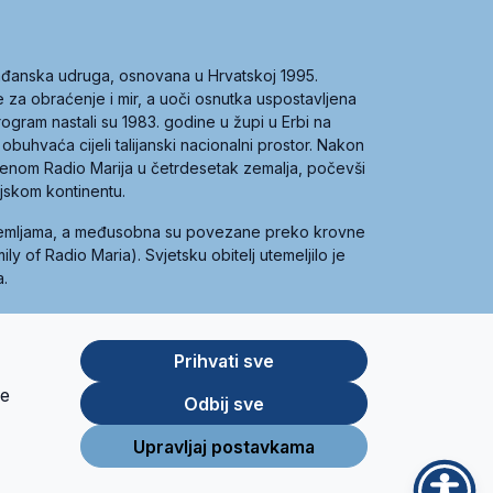
građanska udruga, osnovana u Hrvatskoj 1995.
ce za obraćenje i mir, a uoči osnutka uspostavljena
 program nastali su 1983. godine u župi u Erbi na
 obuhvaća cijeli talijanski nacionalni prostor. Nakon
 imenom Radio Marija u četrdesetak zemalja, počevši
ijskom kontinentu.
zemljama, a međusobna su povezane preko krovne
y of Radio Maria). Svjetsku obitelj utemeljilo je
a.
Prihvati sve
je
App
Google
Odbij sve
Store
Play
Upravljaj postavkama