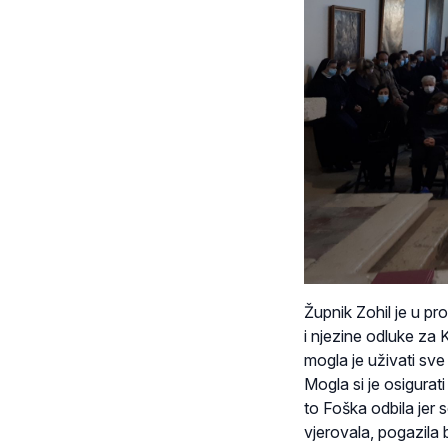
Župnik Zohil je u p
i njezine odluke za 
mogla je uživati sve
Mogla si je osigurat
to Foška odbila jer s
vjerovala, pogazila b