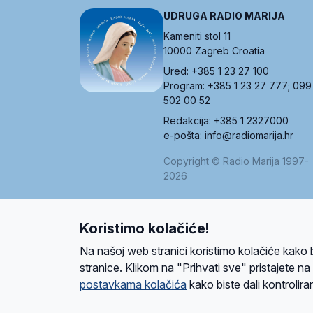
UDRUGA RADIO MARIJA
Kameniti stol 11
10000 Zagreb Croatia
Ured: +385 1 23 27 100
Program: +385 1 23 27 777; 099
502 00 52
Redakcija: +385 1 2327000
e-pošta: info@radiomarija.hr
Copyright © Radio Marija 1997-
2026
Koristimo kolačiće!
O nama
Radio
Program
Volonteri
Prijatelji
Kontakt
Pravi
Na našoj web stranici koristimo kolačiće kako 
Ova stranica je zaštićena Google reCAPTCH
stranice. Klikom na "Prihvati sve" pristajete n
postavkama kolačića
kako biste dali kontroliran
Design and development
SIK
&
C-Tel