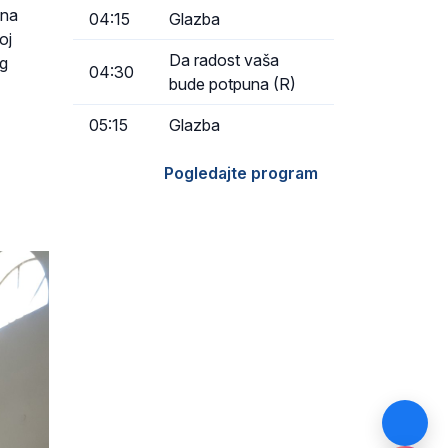
ena
04:15
Glazba
oj
Da radost vaša
og
04:30
bude potpuna (R)
05:15
Glazba
Pogledajte program