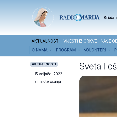
Skip to content
Skip to footer
Kršćan
AKTUALNOSTI
VIJESTI IZ CRKVE
NAŠE OB
O NAMA
PROGRAM
VOLONTERI
P
Sveta Fošk
AKTUALNOSTI
15 veljače, 2022
3 minute čitanja