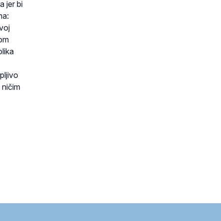
 jer bi
ma:
voj
jom
olika
pljivo
 ničim