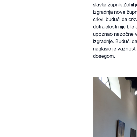
slavlja župnik Zohil
izgradnja nove župn
crkvi, budući da cr
dotrajalosti nije bi
upoznao nazočne vj
izgradnje. Budući da
naglasio je važnost p
dosegom.