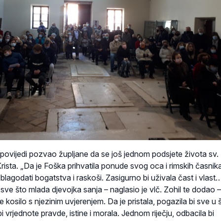
ropovijedi pozvao župljane da se još jednom podsjete života sv.
Krista. „Da je Foška prihvatila ponude svog oca i rimskih časnik
 blagodati bogatstva i raskoši. Zasigurno bi uživala čast i vlast
i sve što mlada djevojka sanja – naglasio je vlč. Zohil te dodao 
e kosilo s njezinim uvjerenjem. Da je pristala, pogazila bi sve u š
i vrjednote pravde, istine i morala. Jednom riječju, odbacila bi