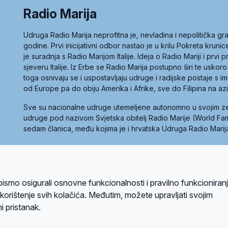
Radio Marija
Udruga Radio Marija neprofitna je, nevladina i nepolitička 
godine. Prvi inicijativni odbor nastao je u krilu Pokreta kruni
je suradnja s Radio Marijom Italije. Ideja o Radio Mariji i prvi
sjeveru Italije. Iz Erbe se Radio Marija postupno širi te uskoro
toga osnivaju se i uspostavljaju udruge i radijske postaje s
od Europe pa do obiju Amerika i Afrike, sve do Filipina na az
Sve su nacionalne udruge utemeljene autonomno u svojim 
udruge pod nazivom Svjetska obitelj Radio Marije (World Famil
sedam članica, među kojima je i hrvatska Udruga Radio Marij
la privatnosti
Kolačići
Uvjeti korištenja
bismo osigurali osnovne funkcionalnosti i pravilno funkcioniran
A sustavom
a korištenje svih kolačića. Međutim, možete upravljati svojim
i pristanak.