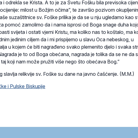
 i odrekla se Krista. A to je za Svetu Fošku bila previsoka cijena
ocijenije: milost u Božjim očima”, te završio pozivom okupljeni
še suzaštitnice sv. Foške prilika je da se u nju ugledamo kao s
 ju za pomoć zamolimo da i nama isprosi od Boga snage duha ko
ti svijeta i ostati vjerni Kristu, ma koliko nas to koštalo, ma k
ednim jedinim ciljem da i mi prispijemo u slavu Oca nebeskog, u
ralja u kojem će biti nagrađeno svako plemenito djelo i svaka str
agrada je to od Boga obećana, nagrada je tolika da se ne da s
je taj koji nam može pružiti više nego što obećava Bog.”
slavlja relikvije sv. Foške su dane na javno čašćenje. (M.M.)
ke i Pulske Biskupije