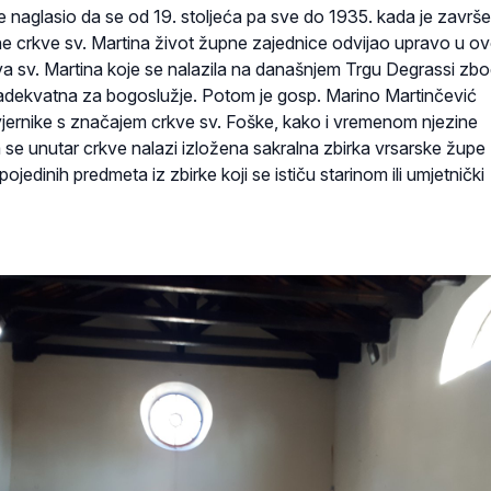
 je naglasio da se od 19. stoljeća pa sve do 1935. kada je završ
e crkve sv. Martina život župne zajednice odvijao upravo u ov
kva sv. Martina koje se nalazila na današnjem Trgu Degrassi zb
la adekvatna za bogoslužje. Potom je gosp. Marino Martinčević
ernike s značajem crkve sv. Foške, kako i vremenom njezine
 se unutar crkve nalazi izložena sakralna zbirka vrsarske župe
ojedinih predmeta iz zbirke koji se ističu starinom ili umjetnički