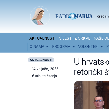
Skip to content
Skip to footer
Kršćan
AKTUALNOSTI
VIJESTI IZ CRKVE
NAŠE OB
O NAMA
PROGRAM
VOLONTERI
P
U hrvatsk
AKTUALNOSTI
retorički š
14 veljače, 2022
6 minute čitanja