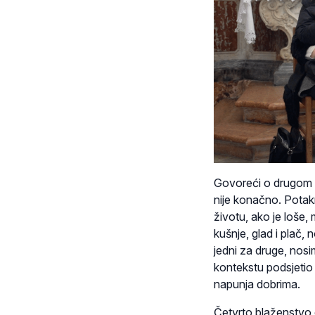
Govoreći o drugom i 
nije konačno. Potaknu
životu, ako je loše,
kušnje, glad i plač, 
jedni za druge, nosi
kontekstu podsjetio
napunja dobrima.
Četvrto blaženstvo 