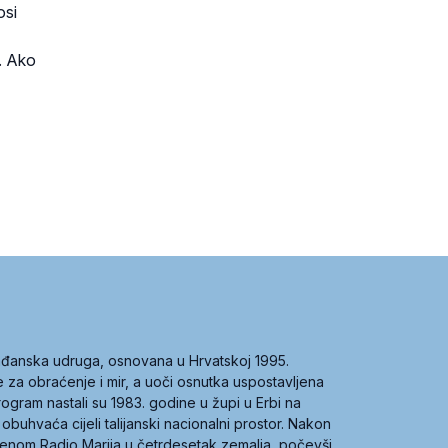
osi
o. Ako
građanska udruga, osnovana u Hrvatskoj 1995.
ce za obraćenje i mir, a uoči osnutka uspostavljena
 program nastali su 1983. godine u župi u Erbi na
 obuhvaća cijeli talijanski nacionalni prostor. Nakon
 imenom Radio Marija u četrdesetak zemalja, počevši