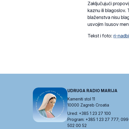
Zaključujući propovi
kaznu ili blagoslov
blaženstva nisu blag
usvojim Isusov ment
Tekst i foto:
ri-nadb
UDRUGA RADIO MARIJA
Kameniti stol 11
10000 Zagreb Croatia
Ured: +385 1 23 27 100
Program: +385 1 23 27 777; 099
502 00 52