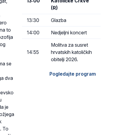
13:00
Katoličke Crkve
gat,
(R)
a
13:30
Glazba
mero
 na to
14:00
Nedjeljni koncert
ozofija
kog
Molitva za susret
14:55
hrvatskih katoličkih
obitelji 2026.
ima se
Pogledajte program
ga dva
ljevsko
u
da je
Božjega
k
h. To