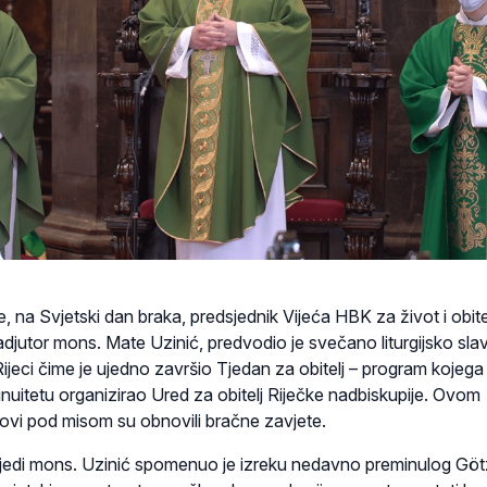
e, na Svjetski dan braka, predsjednik Vijeća HBK za život i obitel
adjutor mons. Mate Uzinić, predvodio je svečano liturgijsko slav
 Rijeci čime je ujedno završio Tjedan za obitelj – program kojega 
nuitetu organizirao Ured za obitelj Riječke nadbiskupije. Ovom
ovi pod misom su obnovili bračne zavjete.
jedi mons. Uzinić spomenuo je izreku nedavno preminulog Gö