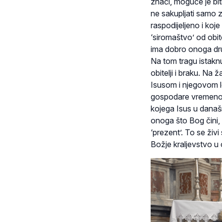
znači, moguće je bit
ne sakupljati samo z
raspodijeljeno i koj
‘siromaštvo’ od obite
ima dobro onoga drug
Na tom tragu istaknu
obitelji i braku. Na 
Isusom i njegovom lo
gospodare vremenom i
kojega Isus u današ
onoga što Bog čini, 
‘prezent’. To se živ
Božje kraljevstvo u ob