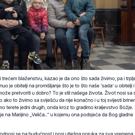
trećem blaženstvu, kazao je da ono što sada živimo, pa i trplj
o je obitelji na promišljanje što je to što naše ‘sada’ u obitelji i
 može pretvoriti u dobro? To je stil našega života. Život nosi s
no ako to živimo sa sviješću da nije konačno i u toj svijesti brin
mo terete jedni drugih, onda kroz to gradimo kraljevstvo Božje.
 je na Marijino „Veliča..“ u kojemu ona podsjeća da Bog gladne
odnosi se na budućnost i nosi utješna poruka za sva vremena.