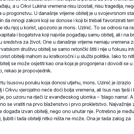
đaju, a u Crkvi Lukina vremena nisu izostali, nisu tragedija, ne
a u progonstvu. U današnje vrijeme obitelj je u svojevrsnom sta
 da mnogi zakoni koji se donose i koji bi trebali favorizirati te
e idu njoj u korist, upozorio je mons. Uzinić. To se odnosi na raz
pitala i bogatstva koji najviše pogađaju samu obitelj, ali i na b
raju sredstva za život. One u današnje vrijeme nemaju vremena za
hrvatskom društvu obitelj se samo retorički štiti i nije u fokusu in
korist obitelji mahom su kratkoročni i u službi politike. Iako to ni
obitelj se može osjetiti kao ona koja je progonjena i dovodi se u 
o, rekao je propovjednik.
tu Isusovu poruku koja donosi utjehu, mons. Uzinić je izrazio
lj i Crkvu vjerojatno neće doći bolja vremena, ali Isus nas tješi i
 je, po uzoru na riječi iz evanđeoskog ulomka – ‘blago nama’. A
no se vratiti na prvo blaženstvo i prvo prokletstvo. Najvažnije 
 se događa izvan obitelji, nego ono unutar nje. Potrebno je me
, ljubiti i tada obitelji nitko ništa ne može. Ona je tada zalog za