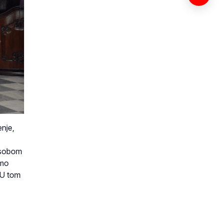
enje,
a sobom
emo
 U tom