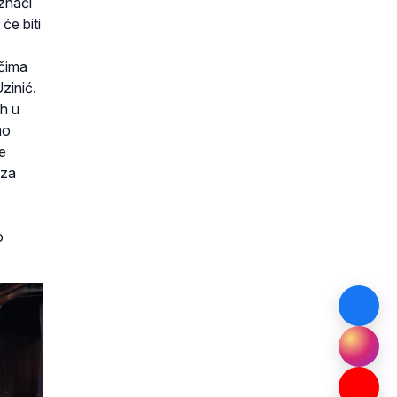
 znači
će biti
očima
zinić.
uh u
mo
e
 za
o