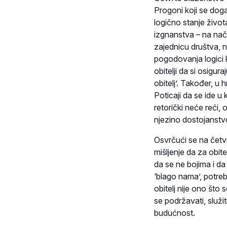
Progoni koji se doga
logično stanje život
izgnanstva – na način
zajednicu društva, n
pogodovanja logici ka
obitelji da si osigu
obitelj’. Također, u 
Poticaji da se ide u 
retorički neće reći, 
njezino dostojanstv
Osvrčući se na četvr
mišljenje da za obite
da se ne bojima i da
‘blago nama’, potreb
obitelj nije ono što
se podržavati, služiti
budućnost.