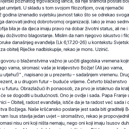
vjetski poznatog trgovačkog lanca, da nije sramota postati bo
t umrijeti. U skladu s tom svojom filozofijom, ovaj njemački
 12 godina iznenadio svjetsku javnost tako što se odrekao svog
ga darovati jednoj dobrotvornoj organizaciji. Iako je imao sed
fija bila je da djeca imaju pravo na dobar životni status, ali ne i
uraju doživotno blagostanje. Mislim da nam njegovo iskustvo i fil
ruke današnjeg evanđelja (Lk 6,17.20-26) u kontekstu Svjets
za obitelj Riječke nadbiskupije, rekao je mons. Uzinić.
govoru o blaženstvima važno je uočiti glagolska vremena koj
lago vama, siromasi: vaše je kraljevstvo Božje! (Ali jao vama,
ju utjehu!)“ , napisano je u prezentu – sadašnjem vremenu. Dru
prezent, a u drugom futur – buduće vrijeme. Četvrto blaženstvo
o u futuru. Obrazlažući ih ponaosob, za prvo je istaknuo da kra
 će se dogoditi u budućnosti. Ono je ovdje i sada. Papa Franje 
i – Obitelj, radost evanđelja, ističe da je ta radost već sada i 
evstva Božjega. Naše kršćansko poslanje jest sada biti graditelji 
nam Isus stavlja jedan uvjet – siromaštvo, rekao je propovjedni
romasi nisu oni koji ništa nemaju, nego oni koji imaju Isusov du