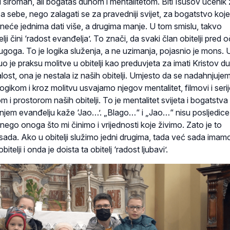
i siromah, ali bogataš duhom i mentalitetom. Biti Isusov učenik
a sebe, nego zalagati se za pravedniji svijet, za bogatstvo koje 
e neće jednima dati više, a drugima manje. U tom smislu, takvo
lji čini ‘radost evanđelja’. To znači, da svaki član obitelji pred 
oga. To je logika služenja, a ne uzimanja, pojasnio je mons. U
o je praksu molitve u obitelji kao preduvjeta za imati Kristov d
žalost, ona je nestala iz naših obitelji. Umjesto da se nadahnjuje
gikom i kroz molitvu usvajamo njegov mentalitet, filmovi i serij
 prostorom naših obitelji. To je mentalitet svijeta i bogatstva
njem evanđelju kaže ‘Jao…’. „Blago…“ i „Jao…“ nisu posljedice
nego onoga što mi činimo i vrijednosti koje živimo. Zato je to
i sada. Ako u obitelji služimo jedni drugima, tada već sada imam
itelji i onda je doista ta obitelj ‘radost ljubavi’.