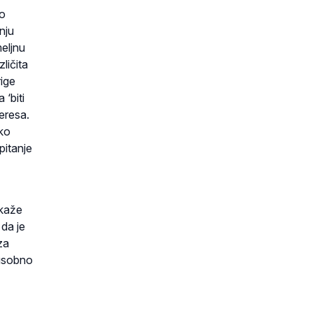
go
nju
meljnu
ličita
rige
 ‘biti
teresa.
tko
pitanje
 kaže
 da je
za
đusobno