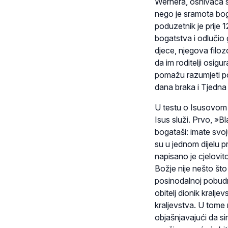
Wernera, osnivača s
nego je sramota boga
poduzetnik je prije
bogatstva i odlučio 
djece, njegova filozo
da im roditelji osig
pomažu razumjeti po
dana braka i Tjedna 
U testu o Isusovom 
Isus služi. Prvo, »B
bogataši: imate svo
su u jednom dijelu 
napisano je cjelovit
Božje nije nešto što
posinodalnoj pobudnic
obitelj dionik kralj
kraljevstva. U tome 
objašnjavajući da si