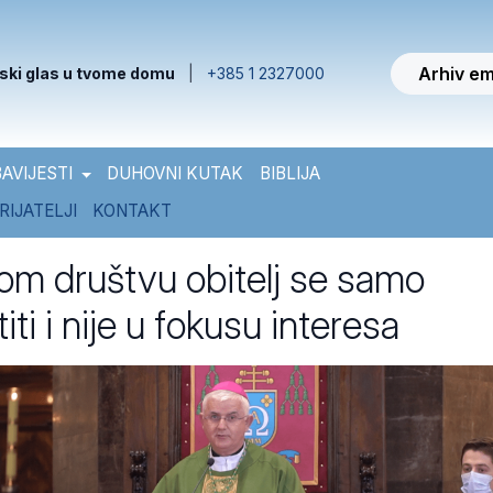
Arhiv em
ski glas u tvome domu
|
+385 1 2327000
AVIJESTI
DUHOVNI KUTAK
BIBLIJA
RIJATELJI
KONTAKT
om društvu obitelj se samo
titi i nije u fokusu interesa