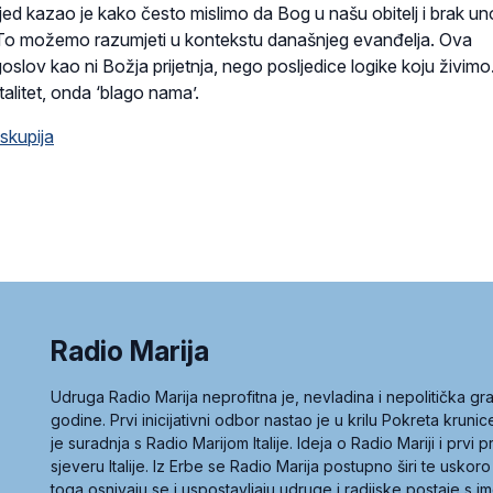
jed kazao je kako često mislimo da Bog u našu obitelj i brak un
. To možemo razumjeti u kontekstu današnjeg evanđelja. Ova
oslov kao ni Božja prijetnja, nego posljedice logike koju živim
alitet, onda ‘blago nama’.
iskupija
Radio Marija
Udruga Radio Marija neprofitna je, nevladina i nepolitička 
godine. Prvi inicijativni odbor nastao je u krilu Pokreta kruni
je suradnja s Radio Marijom Italije. Ideja o Radio Mariji i prvi
sjeveru Italije. Iz Erbe se Radio Marija postupno širi te uskoro
toga osnivaju se i uspostavljaju udruge i radijske postaje s