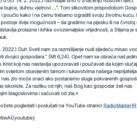
či u oči’ (4. 2. 2022.) razmišljali smo o značenju Isusovih riječi:
vale bujice, duhnu vjetrovi …”. Tom slikovitom prispodobom Gos
e i poučio kako i na čemu trebamo izgraditi svoju životnu kuću.
postoje dvije mogućnosti – da gradimo na pijesku ili na čvrstoj s
dstavlja prolazne i krhke ovozemaljske vrijednosti, a Stijena je
auk.
 2. 2022.) Duh Sveti nam za razmišljanje nudi sljedeću misao vodi
ti dvojici gospodara.” (Mt 6,24). Opet nam se obraća naš jedin
sus Krist koji nas nastavlja upozoravati i poučavati da kojim sluč
m svijetom obavijenim tamom i lukavstvima našega neprijatelja.
 nas zlo može snaći ako postanemo sluge pokvarenih gospodar
nas iskoriste. Za razliku od njih, naš Bog kao gospodar želi nas
ojim blagoslovima i sačuvati od zla.«
ožete pogledati i poslušati na YouTube stranici
RadioMarijaHR
tiwA{/youtube}