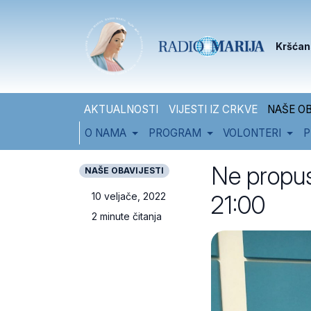
Skip to content
Skip to footer
Kršćan
AKTUALNOSTI
VIJESTI IZ CRKVE
NAŠE OB
O NAMA
PROGRAM
VOLONTERI
P
Ne propust
NAŠE OBAVIJESTI
21:00
10 veljače, 2022
2 minute čitanja