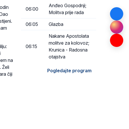
Anđeo Gospodnji;
podin
06:00
Molitva prije rada
 Dao
tijeni.
06:05
Glazba
 sam
Nakane Apostolata
molitve za kolovoz;
lju:
06:15
Krunica - Radosna
i
otajstva
ajem na
 Želi
Pogledajte program
a čiji