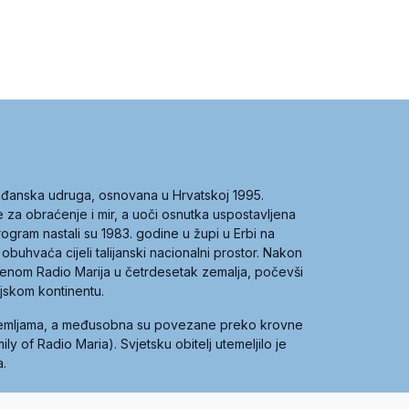
građanska udruga, osnovana u Hrvatskoj 1995.
ce za obraćenje i mir, a uoči osnutka uspostavljena
 program nastali su 1983. godine u župi u Erbi na
 obuhvaća cijeli talijanski nacionalni prostor. Nakon
 imenom Radio Marija u četrdesetak zemalja, počevši
ijskom kontinentu.
zemljama, a međusobna su povezane preko krovne
y of Radio Maria). Svjetsku obitelj utemeljilo je
a.