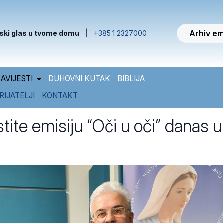
Arhiv em
ski glas u tvome domu
|
+385 1 2327000
AVIJESTI
DUHOVNI KUTAK
BIBLIJA
RIJATELJI
KONTAKT
ite emisiju “Oči u oči” danas u