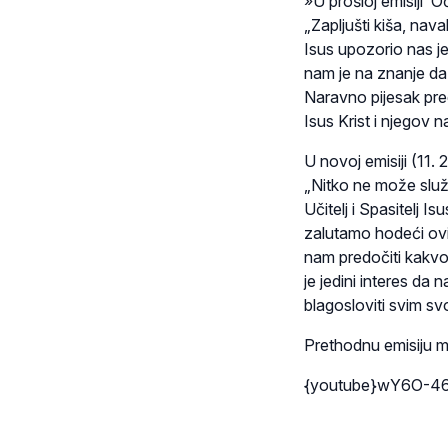
»U prošloj emisiji ‘O
„Zapljušti kiša, na
Isus upozorio nas j
nam je na znanje da 
Naravno
pijesak
pre
Isus Krist i njegov n
U novoj emisiji (11.
„Nitko ne može služi
Učitelj i Spasitelj I
zalutamo hodeći ovi
nam predočiti kakvo
je jedini interes da 
blagosloviti svim sv
Prethodnu emisiju m
{youtube}wY6O-46