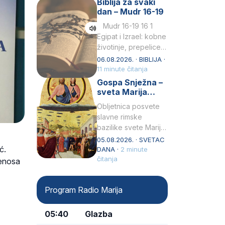
Biblija za svaki
Petar u svojoj
dan – Mudr 16-19
drugoj…
Mudr 16-19 16 1
Egipat i Izrael: kobne
životinje, prepelice
Zato bijahu
06.08.2026. · BIBLIJA ·
primjereno kažnjeni
11 minute čitanja
sličnim životinjamai
Gospa Snježna –
mučeni mnoštvom
sveta Marija
kukaca.2 A narod…
Velika, zaštitnica
Obljetnica posvete
rimske bazilike
slavne rimske
bazilike svete Marije
Velike (Santa Maria
05.08.2026. · SVETAC
ć.
Maggiore) u narodu
DANA ·
2 minute
se slavi kao Gospa
čitanja
jenosa
Snježna. Ovaj naziv,
Sancta Maria…
Program Radio Marija
05:40
Glazba