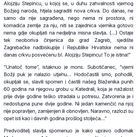
Alojziju Stepincu, u kojoj se, u duhu zahvalnosti vjernog
Božjeg naroda, htjela sagraditi nova crkva. Do danas, ne
samo da nije sagrađena, nego nema ni prostora, ni
komadića zemlje za nju, niti se zajednica vjernika gotovo
nema gdje okupljati na nedjeljna misna slavlja. (…) Ostaje
tek neoboriva činjenica da grad Zagreb, sjedište
Zagrebačke nadbiskupije i Republike Hrvatske nema ni
danas crkvu posvećenu bI. Alojziju Stepincu! To je istina!”
“Unatoč tome”, istaknuo je mons. Subotičanec, “vjerni
Božji puk je nalazio utjehu… Hodočastili smo, pohodili,
okupljali se, slavili spomen i častili našeg Blaženika punih
60 godina na njegovu grobu u Katedrali, koja je nažalost
prije dvije godine teško stradala u potresu. Zatvorena je i
nedostupna pune dvije godine. Ni jedan kamenčić na njoj
nije popravljen, zamijenjen ili obnovljen. Naravno, razlozi su
opet isti kao i davnih godina prošlog stoljeća…”
Predvoditelj slavlja spomenuo je kako upravo odlomak