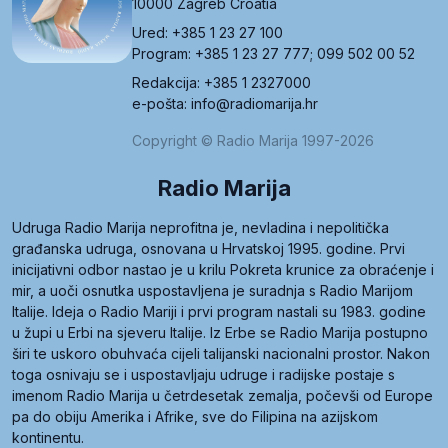
10000 Zagreb Croatia
Ured: +385 1 23 27 100
Program: +385 1 23 27 777; 099 502 00 52
Redakcija: +385 1 2327000
e-pošta: info@radiomarija.hr
Copyright © Radio Marija 1997-2026
Radio Marija
Udruga Radio Marija neprofitna je, nevladina i nepolitička
građanska udruga, osnovana u Hrvatskoj 1995. godine. Prvi
inicijativni odbor nastao je u krilu Pokreta krunice za obraćenje i
mir, a uoči osnutka uspostavljena je suradnja s Radio Marijom
Italije. Ideja o Radio Mariji i prvi program nastali su 1983. godine
u župi u Erbi na sjeveru Italije. Iz Erbe se Radio Marija postupno
širi te uskoro obuhvaća cijeli talijanski nacionalni prostor. Nakon
toga osnivaju se i uspostavljaju udruge i radijske postaje s
imenom Radio Marija u četrdesetak zemalja, počevši od Europe
pa do obiju Amerika i Afrike, sve do Filipina na azijskom
kontinentu.