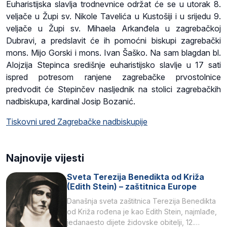
Euharistijska slavlja trodnevnice održat će se u utorak 8.
veljače u Župi sv. Nikole Tavelića u Kustošiji i u srijedu 9.
veljače u Župi sv. Mihaela Arkanđela u zagrebačkoj
Dubravi, a predslavit će ih pomoćni biskupi zagrebački
mons. Mijo Gorski i mons. Ivan Šaško. Na sam blagdan bl.
Alojzija Stepinca središnje euharistijsko slavlje u 17 sati
ispred potresom ranjene zagrebačke prvostolnice
predvodit će Stepinčev nasljednik na stolici zagrebačkih
nadbiskupa, kardinal Josip Bozanić.
Tiskovni ured Zagrebačke nadbiskupije
Najnovije vijesti
Sveta Terezija Benedikta od Križa
(Edith Stein) – zaštitnica Europe
Današnja sveta zaštitnica Terezija Benedikta
od Križa rođena je kao Edith Stein, najmlađe,
jedanaesto dijete židovske obitelji, 12.