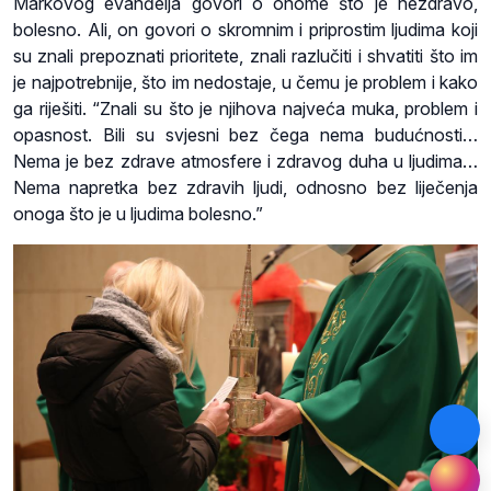
Markovog evanđelja govori o onome što je nezdravo,
bolesno. Ali, on govori o skromnim i priprostim ljudima koji
su znali prepoznati prioritete, znali razlučiti i shvatiti što im
je najpotrebnije, što im nedostaje, u čemu je problem i kako
ga riješiti. “Znali su što je njihova najveća muka, problem i
opasnost. Bili su svjesni bez čega nema budućnosti…
Nema je bez zdrave atmosfere i zdravog duha u ljudima…
Nema napretka bez zdravih ljudi, odnosno bez liječenja
onoga što je u ljudima bolesno.”