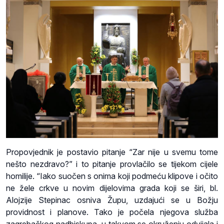
Propovjednik je postavio pitanje “Zar nije u svemu tome
nešto nezdravo?” i to pitanje provlačilo se tijekom cijele
homilije. “Iako suočen s onima koji podmeću klipove i očito
ne žele crkve u novim dijelovima grada koji se širi, bl.
Alojzije Stepinac osniva Župu, uzdajući se u Božju
providnost i planove. Tako je počela njegova služba
zagrebačkog nadbiskupa, u takvom se okruženju odvijala i