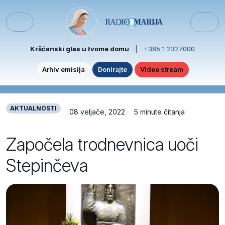
Skip to content
Skip to footer
Menu
Kršćanski glas u tvome domu
|
+385 1 2327000
Arhiv emisija
Donirajte
Video stream
AKTUALNOSTI
08 veljače, 2022
5 minute čitanja
Započela trodnevnica uoči
Stepinčeva