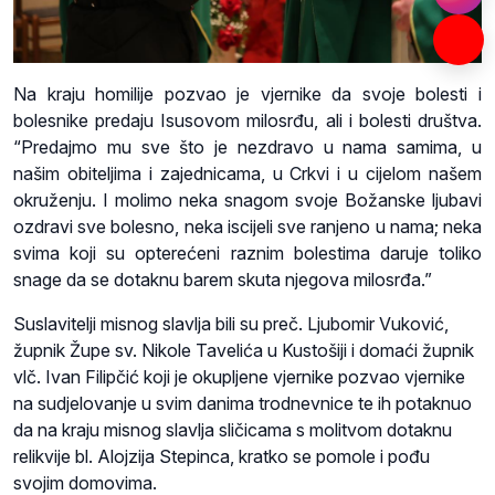
Na kraju homilije pozvao je vjernike da svoje bolesti i
bolesnike predaju Isusovom milosrđu, ali i bolesti društva.
“Predajmo mu sve što je nezdravo u nama samima, u
našim obiteljima i zajednicama, u Crkvi i u cijelom našem
okruženju. I molimo neka snagom svoje Božanske ljubavi
ozdravi sve bolesno, neka iscijeli sve ranjeno u nama; neka
svima koji su opterećeni raznim bolestima daruje toliko
snage da se dotaknu barem skuta njegova milosrđa.”
Suslavitelji misnog slavlja bili su preč. Ljubomir Vuković,
župnik Župe sv. Nikole Tavelića u Kustošiji i domaći župnik
vlč. Ivan Filipčić koji je okupljene vjernike pozvao vjernike
na sudjelovanje u svim danima trodnevnice te ih potaknuo
da na kraju misnog slavlja sličicama s molitvom dotaknu
relikvije bl. Alojzija Stepinca, kratko se pomole i pođu
svojim domovima.