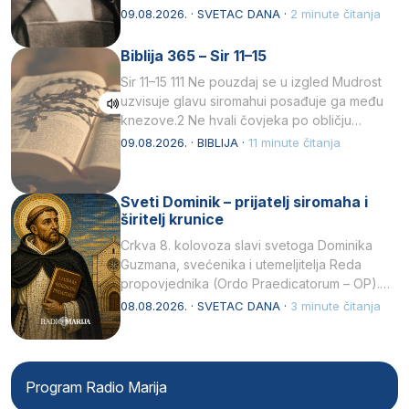
listopada 1891, u Wrocławu…
09.08.2026. · SVETAC DANA ·
2 minute čitanja
Biblija 365 – Sir 11–15
Sir 11–15 111 Ne pouzdaj se u izgled Mudrost
uzvisuje glavu siromahui posađuje ga među
knezove.2 Ne hvali čovjeka po obličju
njegovui…
09.08.2026. · BIBLIJA ·
11 minute čitanja
Sveti Dominik – prijatelj siromaha i
širitelj krunice
Crkva 8. kolovoza slavi svetoga Dominika
Guzmana, svećenika i utemeljitelja Reda
propovjednika (Ordo Praedicatorum – OP).
Svojim životom, dubokom ljubavlju prema
08.08.2026. · SVETAC DANA ·
3 minute čitanja
Kristu…
Program Radio Marija