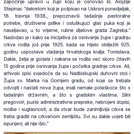
započinje upravo u župi koju je osnovao bl. Alojzije
Stepinac “dekretom koji je potpisao na Uskrsni ponedjeljak,
18. travnja 1938., prepoznavši tadašnje pastoralne
potrebe, društvene prilike i osluškujući glas puka koji je
naseljavao, u to vrijeme, rubne dijelove grada Zagreba.”
Nadodao je i kako se inicijativa za osnivanje župe i gradnju
crkve rodila još prije 1925. kada se htjelo obilježiti 925.
godinu uspostave vladanja hrvatskoga kralja Tomislava.
Dakle, želja je gorjela i nakana se rodila već skoro čitavih
15 godina prije osnivanja župe i početka gradnje crkve. Ali,
arhivski spisi svjedoče da su Nadbiskupski duhovni stol i
Župa sv. Marka na Gornjem gradu, od koje se trebala
odvojiti i nastati nova župa, imali nemale poteškoće što s
tadašnjim državnim, a što s gradskim vlastima. Silni
pregovori, puste administrativne prepreke, nebrojeni dopisi,
molbe i suglasnosti, a da stvar bude zanimljivija crkva se
treba graditi na crkvenom zemljištu. Svi su dakle uvjeti bili
ispunjeni, ali nije išlo.”