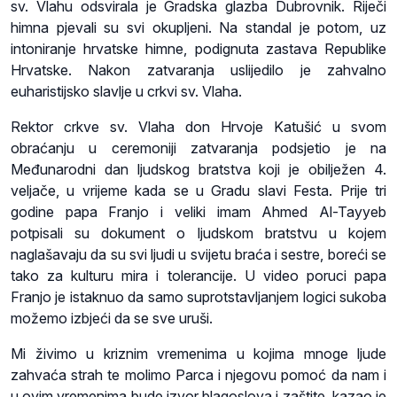
sv. Vlahu odsvirala je Gradska glazba Dubrovnik. Riječi
himna pjevali su svi okupljeni. Na standal je potom, uz
intoniranje hrvatske himne, podignuta zastava Republike
Hrvatske. Nakon zatvaranja uslijedilo je zahvalno
euharistijsko slavlje u crkvi sv. Vlaha.
Rektor crkve sv. Vlaha don Hrvoje Katušić u svom
obraćanju u ceremoniji zatvaranja podsjetio je na
Međunarodni dan ljudskog bratstva koji je obilježen 4.
veljače, u vrijeme kada se u Gradu slavi Festa. Prije tri
godine papa Franjo i veliki imam Ahmed Al-Tayyeb
potpisali su dokument o ljudskom bratstvu u kojem
naglašavaju da su svi ljudi u svijetu braća i sestre, boreći se
tako za kulturu mira i tolerancije. U video poruci papa
Franjo je istaknuo da samo suprotstavljanjem logici sukoba
možemo izbjeći da se sve uruši.
Mi živimo u kriznim vremenima u kojima mnoge ljude
zahvaća strah te molimo Parca i njegovu pomoć da nam i
u ovim vremenima bude izvor blagoslova i zaštite, kazao je