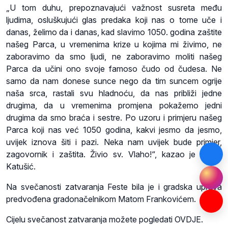
„U tom duhu, prepoznavajući važnost susreta među
ljudima, osluškujući glas predaka koji nas o tome uče i
danas, želimo da i danas, kad slavimo 1050. godina zaštite
našeg Parca, u vremenima krize u kojima mi živimo, ne
zaboravimo da smo ljudi, ne zaboravimo moliti našeg
Parca da učini ono svoje famoso čudo od čudesa. Ne
samo da nam donese sunce nego da tim suncem ogrije
naša srca, rastali svu hladnoću, da nas približi jedne
drugima, da u vremenima promjena pokažemo jedni
drugima da smo braća i sestre. Po uzoru i primjeru našeg
Parca koji nas već 1050 godina, kakvi jesmo da jesmo,
uvijek iznova šiti i pazi. Neka nam uvijek bude primjer,
zagovornik i zaštita. Živio sv. Vlaho!“, kazao je rektor
Katušić.
Na svečanosti zatvaranja Feste bila je i gradska uprava
predvođena gradonačelnikom Matom Frankovićem.
Cijelu svečanost zatvaranja možete pogledati OVDJE.