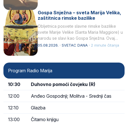
Gospa Snježna – sveta Marija Velika,
zaštitnica rimske bazilike
Obljetnica posvete slavne rimske bazilike
svete Marije Velike (Santa Maria Maggiore) u
narodu se slavi kao Gospa Snježna. Ovaj
naziv, Sancta Maria…
05.08.2026. · SVETAC DANA ·
2 minute čitanja
Program Radio Marija
10:30
Duhovno pomoći čovjeku (R)
12:00
Anđeo Gospodnji; Molitva - Srednji čas
12:10
Glazba
13:00
Čitamo knjigu