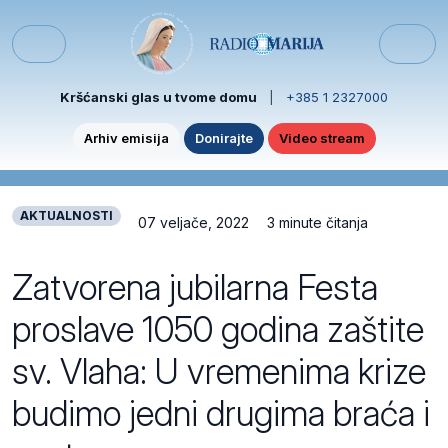
Skip to content
Skip to footer
Menu
Kršćanski glas u tvome domu
|
+385 1 2327000
Arhiv emisija
Donirajte
Video stream
AKTUALNOSTI
07 veljače, 2022
3 minute čitanja
Zatvorena jubilarna Festa
proslave 1050 godina zaštite
sv. Vlaha: U vremenima krize
budimo jedni drugima braća i