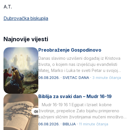
A.T.
Dubrovačka biskupija
Najnovije vijesti
Preobraženje Gospodinovo
Danas slavimo uzvišeni događaj iz Kristova
života, o kojem nas izvješćuju evanđelisti
Matej, Marko i Luka te sveti Petar u svojoj
drugoj…
06.08.2026. · SVETAC DANA ·
3 minute čitanja
Biblija za svaki dan – Mudr 16-19
Mudr 16-19 16 1 Egipat i Izrael: kobne
životinje, prepelice Zato bijahu primjereno
kažnjeni sličnim životinjamai mučeni mnoštvom
kukaca.2 A narod…
06.08.2026. · BIBLIJA ·
11 minute čitanja