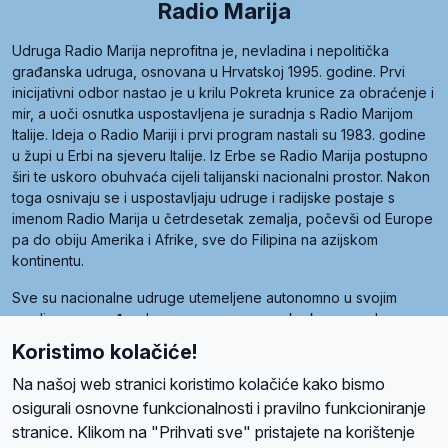
Radio Marija
Udruga Radio Marija neprofitna je, nevladina i nepolitička
građanska udruga, osnovana u Hrvatskoj 1995. godine. Prvi
inicijativni odbor nastao je u krilu Pokreta krunice za obraćenje i
mir, a uoči osnutka uspostavljena je suradnja s Radio Marijom
Italije. Ideja o Radio Mariji i prvi program nastali su 1983. godine
u župi u Erbi na sjeveru Italije. Iz Erbe se Radio Marija postupno
širi te uskoro obuhvaća cijeli talijanski nacionalni prostor. Nakon
toga osnivaju se i uspostavljaju udruge i radijske postaje s
imenom Radio Marija u četrdesetak zemalja, počevši od Europe
pa do obiju Amerika i Afrike, sve do Filipina na azijskom
kontinentu.
Sve su nacionalne udruge utemeljene autonomno u svojim
zemljama, a međusobna su povezane preko krovne udruge
pod nazivom Svjetska obitelj Radio Marije (World Family of
Koristimo kolačiće!
Radio Maria). Svjetsku obitelj utemeljilo je sedam članica, među
kojima je i hrvatska Udruga Radio Marija.
Na našoj web stranici koristimo kolačiće kako bismo
osigurali osnovne funkcionalnosti i pravilno funkcioniranje
stranice. Klikom na "Prihvati sve" pristajete na korištenje