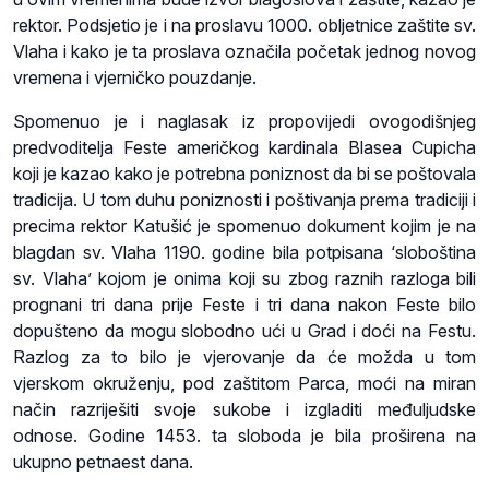
rektor. Podsjetio je i na proslavu 1000. obljetnice zaštite sv.
Vlaha i kako je ta proslava označila početak jednog novog
vremena i vjerničko pouzdanje.
Spomenuo je i naglasak iz propovijedi ovogodišnjeg
predvoditelja Feste američkog kardinala Blasea Cupicha
koji je kazao kako je potrebna poniznost da bi se poštovala
tradicija. U tom duhu poniznosti i poštivanja prema tradiciji i
precima rektor Katušić je spomenuo dokument kojim je na
blagdan sv. Vlaha 1190. godine bila potpisana ‘sloboština
sv. Vlaha’ kojom je onima koji su zbog raznih razloga bili
prognani tri dana prije Feste i tri dana nakon Feste bilo
dopušteno da mogu slobodno ući u Grad i doći na Festu.
Razlog za to bilo je vjerovanje da će možda u tom
vjerskom okruženju, pod zaštitom Parca, moći na miran
način razriješiti svoje sukobe i izgladiti međuljudske
odnose. Godine 1453. ta sloboda je bila proširena na
ukupno petnaest dana.