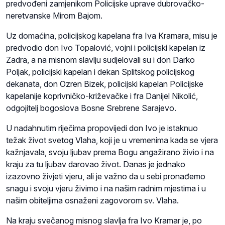
predvođeni zamjenikom Policijske uprave dubrovačko-
neretvanske Mirom Bajom.
Uz domaćina, policijskog kapelana fra Iva Kramara, misu je
predvodio don Ivo Topalović, vojni i policijski kapelan iz
Zadra, a na misnom slavlju sudjelovali su i don Darko
Poljak, policijski kapelan i dekan Splitskog policijskog
dekanata, don Ozren Bizek, policijski kapelan Policijske
kapelanije koprivničko-križevačke i fra Danijel Nikolić,
odgojitelj bogoslova Bosne Srebrene Sarajevo.
U nadahnutim riječima propovijedi don Ivo je istaknuo
težak život svetog Vlaha, koji je u vremenima kada se vjera
kažnjavala, svoju ljubav prema Bogu angažirano živio i na
kraju za tu ljubav darovao život. Danas je jednako
izazovno živjeti vjeru, ali je važno da u sebi pronađemo
snagu i svoju vjeru živimo i na našim radnim mjestima i u
našim obiteljima osnaženi zagovorom sv. Vlaha.
Na kraju svečanog misnog slavlja fra Ivo Kramar je, po