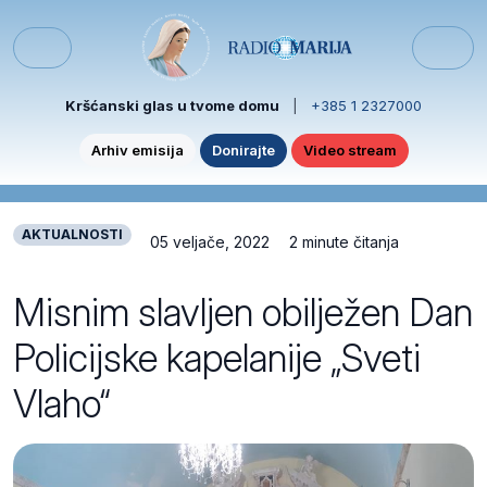
Skip to content
Skip to footer
Menu
Kršćanski glas u tvome domu
|
+385 1 2327000
Arhiv emisija
Donirajte
Video stream
AKTUALNOSTI
05 veljače, 2022
2 minute čitanja
Misnim slavljen obilježen Dan
Policijske kapelanije „Sveti
Vlaho“