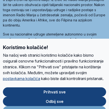
širi te uskoro obuhvaća cijeli talijanski nacionalni prostor. Nakon
toga osnivaju se i uspostavljaju udruge i radijske postaje s
imenom Radio Marija u četrdesetak zemalja, počevši od Europe
pa do obiju Amerika i Afrike, sve do Filipina na azijskom
kontinentu.
Sve su nacionalne udruge utemeljene autonomno u svojim
zemljama, a međusobna su povezane preko krovne udruge
pod nazivom Svjetska obitelj Radio Marije (World Family of
Koristimo kolačiće!
Radio Maria). Svjetsku obitelj utemeljilo je sedam članica, među
kojima je i hrvatska Udruga Radio Marija.
Na našoj web stranici koristimo kolačiće kako bismo
osigurali osnovne funkcionalnosti i pravilno funkcioniranje
stranice. Klikom na "Prihvati sve" pristajete na korištenje
svih kolačića. Međutim, možete upravljati svojim
O nama
Radio
Program
Volonteri
Prijatelji
Kontakt
Pravila privatnosti
postavkama kolačića
kako biste dali kontrolirani pristanak.
Kolačići
Uvjeti korištenja
Ova stranica je zaštićena Google reCAPTCHA sustavom
Prihvati sve
Odbij sve
App
Google
Store
Play