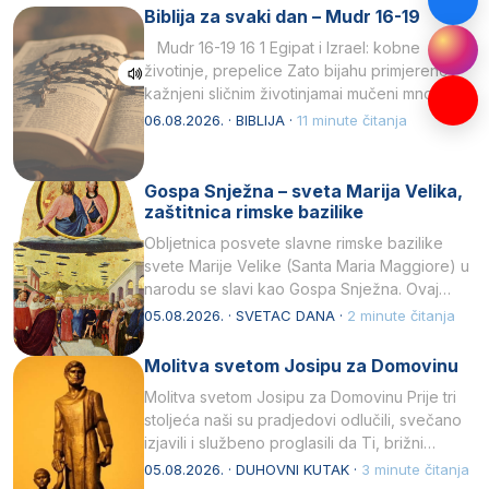
Biblija za svaki dan – Mudr 16-19
Mudr 16-19 16 1 Egipat i Izrael: kobne
životinje, prepelice Zato bijahu primjereno
kažnjeni sličnim životinjamai mučeni mnoštvom
kukaca.2 A narod…
06.08.2026. · BIBLIJA ·
11 minute čitanja
Gospa Snježna – sveta Marija Velika,
zaštitnica rimske bazilike
Obljetnica posvete slavne rimske bazilike
svete Marije Velike (Santa Maria Maggiore) u
narodu se slavi kao Gospa Snježna. Ovaj
naziv, Sancta Maria…
05.08.2026. · SVETAC DANA ·
2 minute čitanja
Molitva svetom Josipu za Domovinu
Molitva svetom Josipu za Domovinu Prije tri
stoljeća naši su pradjedovi odlučili, svečano
izjavili i službeno proglasili da Ti, brižni
Poočime Isusov,…
05.08.2026. · DUHOVNI KUTAK ·
3 minute čitanja