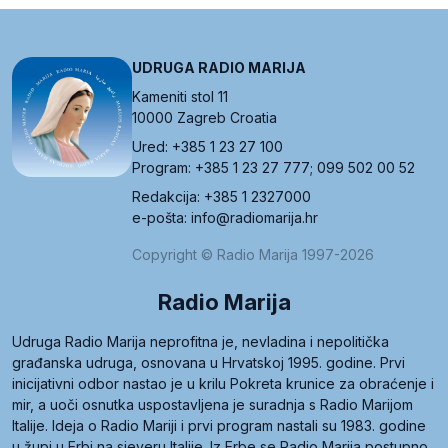
UDRUGA RADIO MARIJA
Kameniti stol 11
10000 Zagreb Croatia
Ured: +385 1 23 27 100
Program: +385 1 23 27 777; 099 502 00 52
Redakcija: +385 1 2327000
e-pošta: info@radiomarija.hr
Copyright © Radio Marija 1997-2026
Radio Marija
Udruga Radio Marija neprofitna je, nevladina i nepolitička
građanska udruga, osnovana u Hrvatskoj 1995. godine. Prvi
inicijativni odbor nastao je u krilu Pokreta krunice za obraćenje i
mir, a uoči osnutka uspostavljena je suradnja s Radio Marijom
Italije. Ideja o Radio Mariji i prvi program nastali su 1983. godine
u župi u Erbi na sjeveru Italije. Iz Erbe se Radio Marija postupno