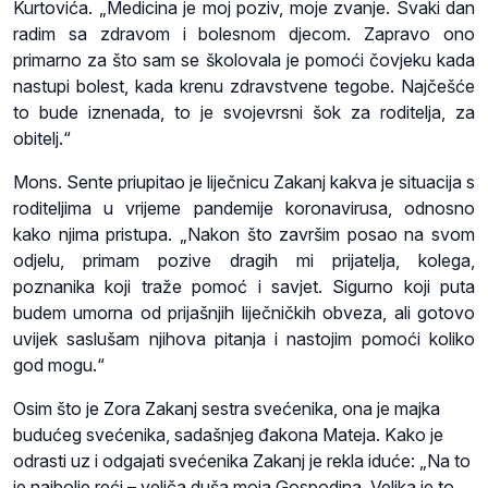
Kurtovića. „Medicina je moj poziv, moje zvanje. Svaki dan
radim sa zdravom i bolesnom djecom. Zapravo ono
primarno za što sam se školovala je pomoći čovjeku kada
nastupi bolest, kada krenu zdravstvene tegobe. Najčešće
to bude iznenada, to je svojevrsni šok za roditelja, za
obitelj.“
Mons. Sente priupitao je liječnicu Zakanj kakva je situacija s
roditeljima u vrijeme pandemije koronavirusa, odnosno
kako njima pristupa. „Nakon što završim posao na svom
odjelu, primam pozive dragih mi prijatelja, kolega,
poznanika koji traže pomoć i savjet. Sigurno koji puta
budem umorna od prijašnjih liječničkih obveza, ali gotovo
uvijek saslušam njihova pitanja i nastojim pomoći koliko
god mogu.“
Osim što je Zora Zakanj sestra svećenika, ona je majka
budućeg svećenika, sadašnjeg đakona Mateja. Kako je
odrasti uz i odgajati svećenika Zakanj je rekla iduće: „Na to
je najbolje reći – veliča duša moja Gospodina. Velika je to