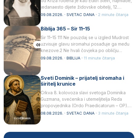
od Križa rođena je kao Edith Stein, najmlađe,
jedanaesto dijete židovske obitelji, 12.
listopada 1891, u Wrocławu…
09.08.2026. · SVETAC DANA ·
2 minute čitanja
Biblija 365 – Sir 11–15
Sir 11–15 111 Ne pouzdaj se u izgled Mudrost
uzvisuje glavu siromahui posađuje ga među
knezove.2 Ne hvali čovjeka po obličju
njegovui…
09.08.2026. · BIBLIJA ·
11 minute čitanja
Sveti Dominik – prijatelj siromaha i
širitelj krunice
Crkva 8. kolovoza slavi svetoga Dominika
Guzmana, svećenika i utemeljitelja Reda
propovjednika (Ordo Praedicatorum – OP).
Svojim životom, dubokom ljubavlju prema
08.08.2026. · SVETAC DANA ·
3 minute čitanja
Kristu…