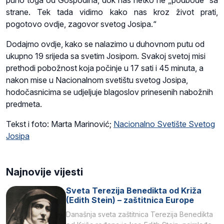
puno toga od Gospodina, dok nas netko ne „podbode“ sa
strane. Tek tada vidimo kako nas kroz život prati,
pogotovo ovdje, zagovor svetog Josipa.“
Dodajmo ovdje, kako se nalazimo u duhovnom putu od
ukupno 19 srijeda sa svetim Josipom. Svakoj svetoj misi
prethodi pobožnost koja počinje u 17 sati i 45 minuta, a
nakon mise u Nacionalnom svetištu svetog Josipa,
hodočasnicima se udjeljuje blagoslov prinesenih nabožnih
predmeta.
Tekst i foto: Marta Marinović;
Nacionalno Svetište Svetog
Josipa
Najnovije vijesti
Sveta Terezija Benedikta od Križa
(Edith Stein) – zaštitnica Europe
Današnja sveta zaštitnica Terezija Benedikta