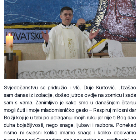
Svjedočanstvu se pridružio i vlč. Duje Kurtović. „Izašao
sam danas iz izolacije, došao jutros ovdje na zornicu i sada
sam s vama. Zanimljivo je kako smo u današnjem čitanju
mogli čuti i moje mladomisničko geslo – Raspiruj milosni dar
Božji koji je u tebi po polaganju mojih ruku jer nije ti Bog dao
duha bojažljivosti, nego snage, ljubavi i razbora. Ponekad
nismo ni svjesni koliko imamo snage i koliko dobivamo