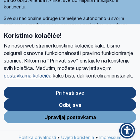
pa do obiju Amerika i Afrike, sve do Filipina na azijskom
kontinentu.
Sve su nacionalne udruge utemeljene autonomno u svojim
zemljama, a međusobna su povezane preko krovne udruge
pod nazivom Svjetska obitelj Radio Marije (World Family of
Koristimo kolačiće!
Radio Maria). Svjetsku obitelj utemeljilo je sedam članica, među
kojima je i hrvatska Udruga Radio Marija.
Na našoj web stranici koristimo kolačiće kako bismo
osigurali osnovne funkcionalnosti i pravilno funkcioniranje
stranice. Klikom na "Prihvati sve" pristajete na korištenje
svih kolačića. Međutim, možete upravljati svojim
O nama
Radio
Program
Volonteri
Prijatelji
Kontakt
Pravila privatnosti
postavkama kolačića
kako biste dali kontrolirani pristanak.
Kolačići
Uvjeti korištenja
Ova stranica je zaštićena Google reCAPTCHA sustavom
Prihvati sve
Odbij sve
App
Google
Store
Play
Upravljaj postavkama
Design and development
SIK
&
C-Tel
•
•
Politika privatnosti
Uvjeti korištenja
Impressum