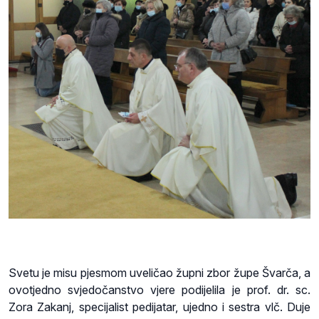
Svetu je misu pjesmom uveličao župni zbor župe Švarča, a
ovotjedno svjedočanstvo vjere podijelila je prof. dr. sc.
Zora Zakanj, specijalist pedijatar, ujedno i sestra vlč. Duje