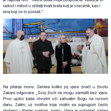
radost i milost u obitelji imati brata koji je svećenik, kao i
sina koji će to postati.“
Na pitanje mons. Sentea koliko joj vjera znači u životu
Zakanj odgovara: „Svoj život ne mogu zamisliti bez vjere.
Prvo ujutro kada otvorim oči zahvalim Bogu na novom
danu. Zatim, uz molitve koje molim sa suprugom često
dodamo i litanije svetom Josipu. Vjera je pokretač našeg