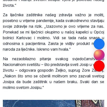
života.“
Za liječnike zaštitnike našeg zdravlja važno je moliti,
posebno u vrijeme pandemije, kada svakodnevno stavljaju
svoje zdravlje na rizik. „Izazovno je ovo vrijeme za nas.
Ponekad se mi liječnici okupimo u našoj kapelici u Općoj
bolnici Karlovac i molimo. Vidi se tada naša snaga u
odnosima s pacijentima. Zaista je vidljiv produkt molitve
naroda za liječnike. Iskreno vam hvala.“
Na nezaobilazno pitanje svakog svjedočanstva u
Nacionalnom svetištu – što predstavlja sveti Josip u vašem
životu – odgovara gospodin Željko, suprug Zore Zakanj.
„Nakon što smo se oženili molitvom smo zazvali svetog
Josipa da bude zaštitnik u našem braku. Svaki dan se
molimo svetom Josipu.“