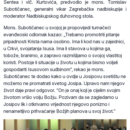
Sentea i vlč. Kurtovića, predvodio je mons. Tomislav
Subotičanec, generalni vikar Zagrebačke nadbiskupije i
moderator Nadbiskupskog duhovnog stola.
Mons. Subotičanec u svojoj je propovijedi tumačeći
evanđeoski odlomak kazao: „Trebamo promotriti pitanje
pripadnosti Krista nama osobno. Ima li kod nas u zajednici,
u Crkvi, svojatanja Isusa. Ima li stavova u kojima ga,
tobože, branimo, a zapravo razmišljamo o svojoj vlastitoj
koristi. Postoje li situacije u životu u kojima bismo voljeli
gospodariti Isusovom sudbinom“, rekao je mons.
Subotičanec te dodao kako u ovdje u Josipovu svetištu ne
možemo ne promatrati svetog Josipa. Upravo nam njegov
život daje pravi odgovor. “On je onaj koji je cijelim svojim
životom vršio volju Božju. Pozivam da se zagledamo u
Josipov lik i otkrivamo vrijednost njegovo ponizno i
nenametljivo prihvaćanje Božjih planova u svoj život.”