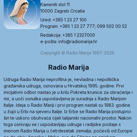
Kameniti stol 11
10000 Zagreb Croatia
Ured: +385 1 23 27 100
Program: +385 1 23 27 777; 099 502 00 52
Redakcija: +385 1 2327000
e-pošta: info@radiomarija.hr
Copyright © Radio Marija 1997-2026
Radio Marija
Udruga Radio Marija neprofitna je, nevladina i nepolitička
građanska udruga, osnovana u Hrvatskoj 1995. godine. Prvi
inicijativni odbor nastao je u krilu Pokreta krunice za obraćenje i
mir, a uoči osnutka uspostavljena je suradnja s Radio Marijom
Italije. Ideja o Radio Mariji i prvi program nastali su 1983. godine
u župi u Erbi na sjeveru Italije. Iz Erbe se Radio Marija postupno
širi te uskoro obuhvaća cijeli talijanski nacionalni prostor. Nakon
toga osnivaju se i uspostavljaju udruge i radijske postaje s
imenom Radio Marija u četrdesetak zemalja, počevši od Europe