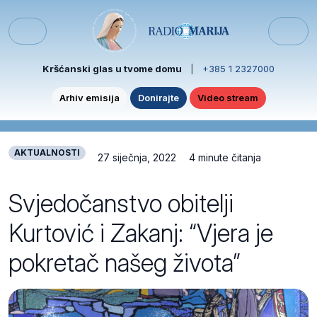
Skip to content
Skip to footer
Menu
Kršćanski glas u tvome domu
|
+385 1 2327000
Arhiv emisija
Donirajte
Video stream
AKTUALNOSTI
27 siječnja, 2022
4 minute čitanja
Svjedočanstvo obitelji
Kurtović i Zakanj: “Vjera je
pokretač našeg života”