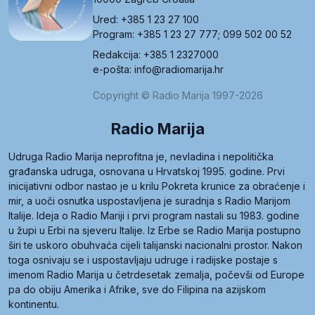
Ured: +385 1 23 27 100
Program: +385 1 23 27 777; 099 502 00 52
Redakcija: +385 1 2327000
e-pošta: info@radiomarija.hr
Copyright © Radio Marija 1997-2026
Radio Marija
Udruga Radio Marija neprofitna je, nevladina i nepolitička
građanska udruga, osnovana u Hrvatskoj 1995. godine. Prvi
inicijativni odbor nastao je u krilu Pokreta krunice za obraćenje i
mir, a uoči osnutka uspostavljena je suradnja s Radio Marijom
Italije. Ideja o Radio Mariji i prvi program nastali su 1983. godine
u župi u Erbi na sjeveru Italije. Iz Erbe se Radio Marija postupno
širi te uskoro obuhvaća cijeli talijanski nacionalni prostor. Nakon
toga osnivaju se i uspostavljaju udruge i radijske postaje s
imenom Radio Marija u četrdesetak zemalja, počevši od Europe
pa do obiju Amerika i Afrike, sve do Filipina na azijskom
kontinentu.