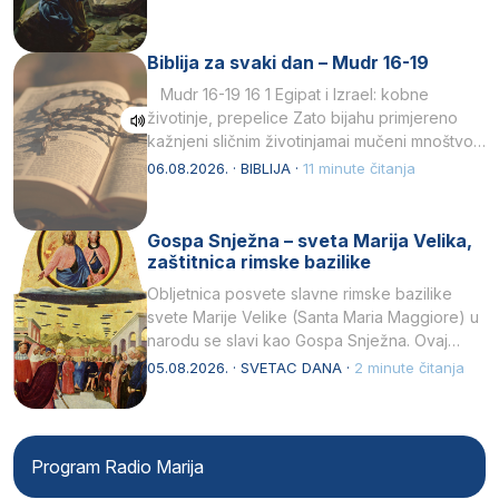
Biblija za svaki dan – Mudr 16-19
Mudr 16-19 16 1 Egipat i Izrael: kobne
životinje, prepelice Zato bijahu primjereno
kažnjeni sličnim životinjamai mučeni mnoštvom
kukaca.2 A narod…
06.08.2026. · BIBLIJA ·
11 minute čitanja
Gospa Snježna – sveta Marija Velika,
zaštitnica rimske bazilike
Obljetnica posvete slavne rimske bazilike
svete Marije Velike (Santa Maria Maggiore) u
narodu se slavi kao Gospa Snježna. Ovaj
naziv, Sancta Maria…
05.08.2026. · SVETAC DANA ·
2 minute čitanja
Program Radio Marija