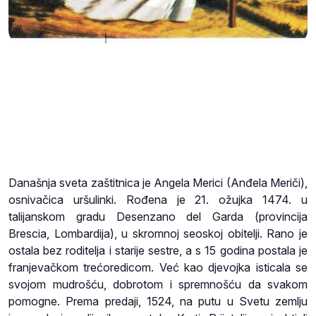
Današnja sveta zaštitnica je Angela Merici (Anđela Meriči),
osnivačica uršulinki. Rođena je 21. ožujka 1474. u
talijanskom gradu Desenzano del Garda (provincija
Brescia, Lombardija), u skromnoj seoskoj obitelji. Rano je
ostala bez roditelja i starije sestre, a s 15 godina postala je
franjevačkom trećoredicom. Već kao djevojka isticala se
svojom mudrošću, dobrotom i spremnošću da svakom
pomogne. Prema predaji, 1524, na putu u Svetu zemlju