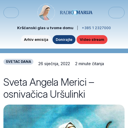
Skip to content
Skip to footer
Menu
Kršćanski glas u tvome domu
|
+385 1 2327000
Arhiv emisija
Donirajte
Video stream
SVETAC DANA
26 siječnja, 2022
2 minute čitanja
Sveta Angela Merici –
osnivačica Uršulinki