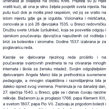
iznenada je oslijepila na otoku Kreti. Prijatelji su ju htjeli
vratiti kući, ali ona je silno željela posjetiti sveta mjesta. Na
putu kući dok je molila pred raspelom, vid joj se vratio na
istom mjestu gdje ga je izgubila. Vizionarka i mističarka,
osnovala je s još 28 djevojaka 1535. u Bresci redovničku
Družbu svete Uršule (uršulinke), koja se posvetila odgoju i
vjerskom poučavanju djevojčica napuštenih od roditelja i
brizi za bolesnike i siromahe. Godine 1537. izabrana je za
poglavaricu reda.
Kasnije se djelovanje njezinog reda proširilo i na
poučavanje svjetovnih predmeta te na otvaranje mnogih
internata i škola za žensku mladež. Svojim odgojiteljskim
djelovanjem Angela Merici bila je prethodnica suvremene
pedagogije, a mnogim stajalištima i razmišljanjima bila je
daleko ispred svog vremena. Preminula je na današnji dan,
27. siječnja 1540. u Bresci, gdje se i danas čuvaju njezine
relikvije. Blaženom ju je proglasio 1768. papa Klement XIII,
a svetom 1807. papa Pio VII. Zazivaju je prigodom bolesti i