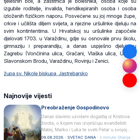
tjelesnih boli, a zaštitnica je bolesnika, osoba koje su
izgubile roditelje, invalida, hendikepiranih osoba i osoba
izloženih fizičkom naporu. Posvećene su joj mnoge župe,
crkve i učilišta diljem svijeta, a njezine uršulinke djeluju na
svim kontintentima. U Hrvatskoj su uršulinke započele
djelovati 1703. u Varaždinu, gdje su osnovale prvu školu,
gimnaziju i preparandiju, a danas uspješno djeluju u
Zagrebu (Vončinina ulica, Gračani, Vlaška ulica, Utrina),
Slavonskom Brodu, Varaždinu, Rovinju i Zenici.
župa sv. Nikole biskupa, Jastrebarsko
Najnovije vijesti
Preobraženje Gospodinovo
Danas slavimo uzvišeni događaj iz Kristova
života, o kojem nas izvješćuju evanđelisti
Matej, Marko i Luka te sveti Petar u svojoj
drugoj…
06.08.2026. · SVETAC DANA ·
3 minute čitanja