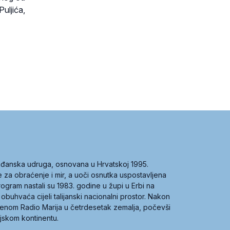
uljića,
građanska udruga, osnovana u Hrvatskoj 1995.
ce za obraćenje i mir, a uoči osnutka uspostavljena
 program nastali su 1983. godine u župi u Erbi na
 obuhvaća cijeli talijanski nacionalni prostor. Nakon
 imenom Radio Marija u četrdesetak zemalja, počevši
ijskom kontinentu.