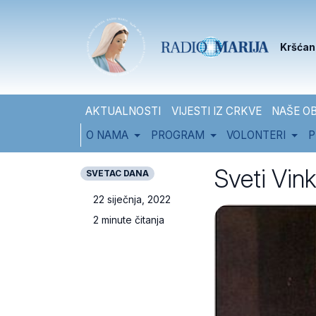
Skip to content
Skip to footer
Kršćan
AKTUALNOSTI
VIJESTI IZ CRKVE
NAŠE OB
O NAMA
PROGRAM
VOLONTERI
P
Sveti Vink
SVETAC DANA
22 siječnja, 2022
2 minute čitanja