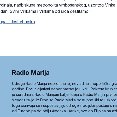
ardinala, nadbiskupa metropolita vrhbosanskog, uzoritog Vinka P
endan. Svim Vinkama i Vinkima od srca čestitamo!
kupa – Jastrebarsko
Radio Marija
Udruga Radio Marija neprofitna je, nevladina i nepolitička 
godine. Prvi inicijativni odbor nastao je u krilu Pokreta kruni
je suradnja s Radio Marijom Italije. Ideja o Radio Mariji i prvi
sjeveru Italije. Iz Erbe se Radio Marija postupno širi te uskoro
toga osnivaju se i uspostavljaju udruge i radijske postaje s
od Europe pa do obiju Amerika i Afrike, sve do Filipina na az