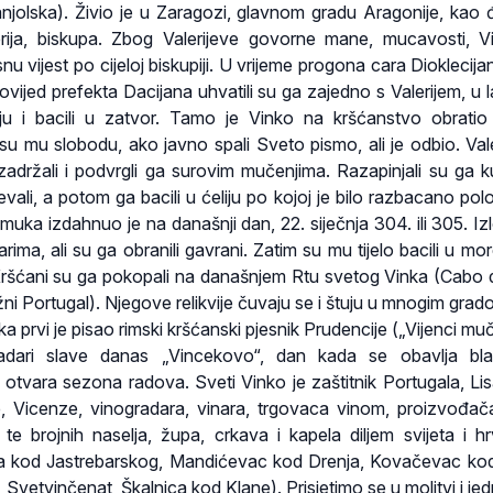
njolska). Živio je u Zaragozi, glavnom gradu Aragonije, kao 
rija, biskupa. Zbog Valerijeve govorne mane, mucavosti, V
 vijest po cijeloj biskupiji. U vrijeme progona cara Dioklecija
vijed prefekta Dacijana uhvatili su ga zajedno s Valerijem, u 
iju i bacili u zatvor. Tamo je Vinko na kršćanstvo obrati
 su mu slobodu, ako javno spali Sveto pismo, ali je odbio. Vale
ka zadržali i podvrgli ga surovim mučenjima. Razapinjali su ga 
ičevali, a potom ga bacili u ćeliju po kojoj je bilo razbacano po
 muka izdahnuo je na današnji dan, 22. siječnja 304. ili 305. Izl
arima, ali su ga obranili gavrani. Zatim su mu tijelo bacili u more
 Kršćani su ga pokopali na današnjem Rtu svetog Vinka (Cabo
žni Portugal). Njegove relikvije čuvaju se i štuju u mnogim grad
a prvi je pisao rimski kršćanski pjesnik Prudencije („Vijenci mu
adari slave danas „Vincekovo“, dan kada se obavlja bla
 otvara sezona radova. Sveti Vinko je zaštitnik Portugala, Li
e, Vicenze, vinogradara, vinara, trgovaca vinom, proizvođač
 te brojnih naselja, župa, crkava i kapela diljem svijeta i hr
ka kod Jastrebarskog, Mandićevac kod Drenja, Kovačevac k
 Svetvinčenat, Škalnica kod Klane). Prisjetimo se u molitvi i je