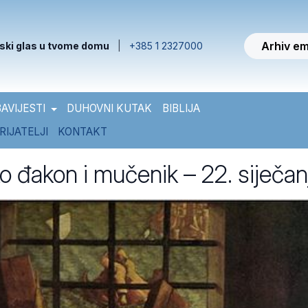
Arhiv em
ski glas u tvome domu
|
+385 1 2327000
AVIJESTI
DUHOVNI KUTAK
BIBLIJA
RIJATELJI
KONTAKT
o đakon i mučenik – 22. siječan