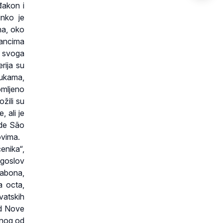
đakon i
inko je
na, oko
lancima
o svoga
rija su
kukama,
lomljeno
ožili su
, ali je
 de São
ovima.
čenika“,
goslov
sabona,
a octa,
vatskih
od Nove
dnog od