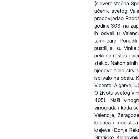
(sjeveroistočna Špa
učenik svetog Vale
propovijedao Radosnu
godine 303, na zapo
ih odveli u Valenc
tamničara. Ponudili
pustili, ali su Vin
pekli na roštilju i b
staklo. Nakon silnih
njegovo tijelo strvin
isplivalo na obalu.
Vicente, Algarve, ju
O životu svetog Vink
405). Naši vinogr
vinograda i kada se
Valencije, Zaragoz
krojača i modistica
krajeva (Donja Re
Gradiške, Klenovnik,