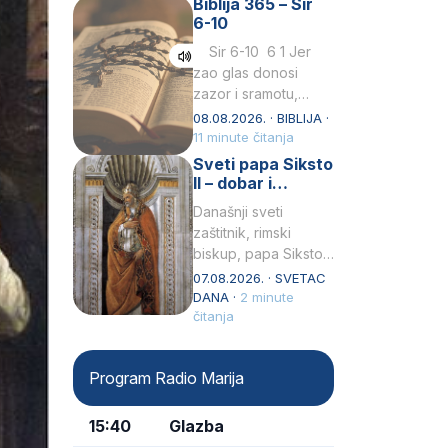
Biblija 365 – Sir
Praedicatorum – OP).
6-10
Svojim životom,
dubokom ljubavlju
Sir 6-10 6 1 Jer
prema Kristu…
zao glas donosi
zazor i sramotu,
kako to biva
08.08.2026. · BIBLIJA ·
grešniku
11 minute čitanja
licemjernom.2 Ne
Sveti papa Siksto
predaj se u…
II – dobar i
miroljubiv pastir
Današnji sveti
zaštitnik, rimski
biskup, papa Siksto
(Sixtus) II, prema
07.08.2026. · SVETAC
knjizi Liber
DANA ·
2 minute
Pontificalis bio je
čitanja
rođenjem Grk.
Obnovio je odnose s
Program Radio Marija
afričkim…
15:40
Glazba