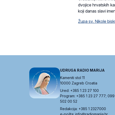
dvojice hrvatskih k
koji danas slavi im
Župa sv. Nikole bis
UDRUGA RADIO MARIJA
Kameniti stol 11
10000 Zagreb Croatia
Ured: +385 1 23 27 100
Program: +385 1 23 27 777; 099
502 00 52
Redakcija: +385 1 2327000
e-pošta: info@radiomarija.hr