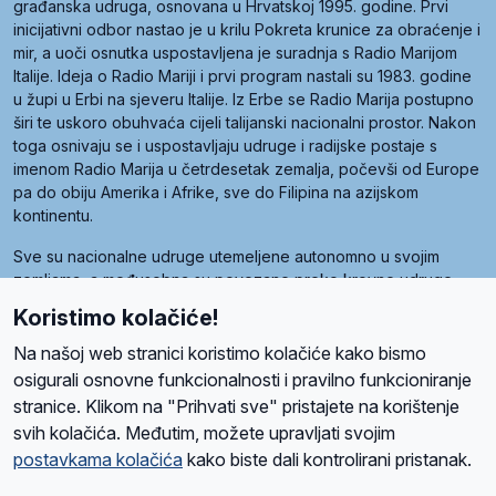
građanska udruga, osnovana u Hrvatskoj 1995. godine. Prvi
inicijativni odbor nastao je u krilu Pokreta krunice za obraćenje i
mir, a uoči osnutka uspostavljena je suradnja s Radio Marijom
Italije. Ideja o Radio Mariji i prvi program nastali su 1983. godine
u župi u Erbi na sjeveru Italije. Iz Erbe se Radio Marija postupno
širi te uskoro obuhvaća cijeli talijanski nacionalni prostor. Nakon
toga osnivaju se i uspostavljaju udruge i radijske postaje s
imenom Radio Marija u četrdesetak zemalja, počevši od Europe
pa do obiju Amerika i Afrike, sve do Filipina na azijskom
kontinentu.
Sve su nacionalne udruge utemeljene autonomno u svojim
zemljama, a međusobna su povezane preko krovne udruge
pod nazivom Svjetska obitelj Radio Marije (World Family of
Koristimo kolačiće!
Radio Maria). Svjetsku obitelj utemeljilo je sedam članica, među
kojima je i hrvatska Udruga Radio Marija.
Na našoj web stranici koristimo kolačiće kako bismo
osigurali osnovne funkcionalnosti i pravilno funkcioniranje
stranice. Klikom na "Prihvati sve" pristajete na korištenje
svih kolačića. Međutim, možete upravljati svojim
O nama
Radio
Program
Volonteri
Prijatelji
Kontakt
Pravila privatnosti
postavkama kolačića
kako biste dali kontrolirani pristanak.
Kolačići
Uvjeti korištenja