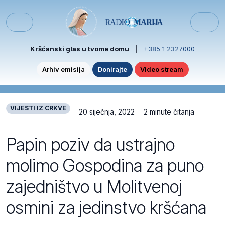
Skip to content
Skip to footer
Menu
Kršćanski glas u tvome domu
|
+385 1 2327000
Arhiv emisija
Donirajte
Video stream
VIJESTI IZ CRKVE
20 siječnja, 2022
2 minute čitanja
Papin poziv da ustrajno
molimo Gospodina za puno
zajedništvo u Molitvenoj
osmini za jedinstvo kršćana