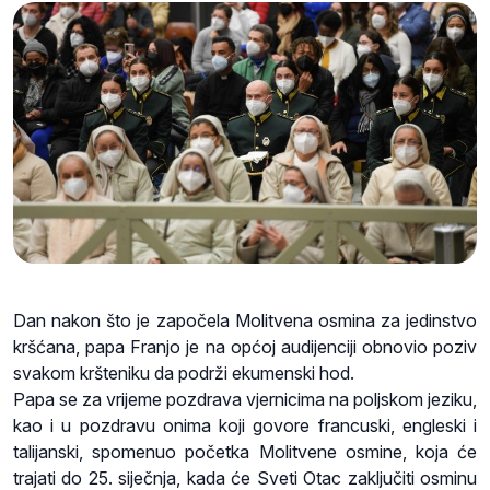
Dan nakon što je započela Molitvena osmina za jedinstvo
kršćana, papa Franjo je na općoj audijenciji obnovio poziv
svakom kršteniku da podrži ekumenski hod.
Papa se za vrijeme pozdrava vjernicima na poljskom jeziku,
kao i u pozdravu onima koji govore francuski, engleski i
talijanski, spomenuo početka Molitvene osmine, koja će
trajati do 25. siječnja, kada će Sveti Otac zaključiti osminu