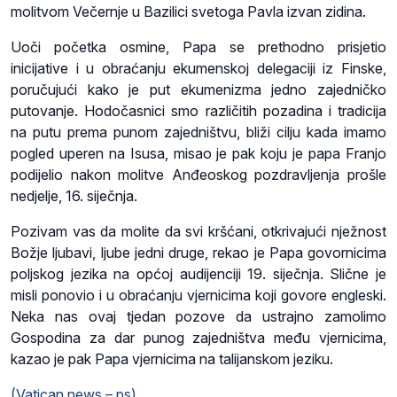
molitvom Večernje u Bazilici svetoga Pavla izvan zidina.
Uoči početka osmine, Papa se prethodno prisjetio
inicijative i u obraćanju ekumenskoj delegaciji iz Finske,
poručujući kako je put ekumenizma jedno zajedničko
putovanje. Hodočasnici smo različitih pozadina i tradicija
na putu prema punom zajedništvu, bliži cilju kada imamo
pogled uperen na Isusa, misao je pak koju je papa Franjo
podijelio nakon molitve Anđeoskog pozdravljenja prošle
nedjelje, 16. siječnja.
Pozivam vas da molite da svi kršćani, otkrivajući nježnost
Božje ljubavi, ljube jedni druge, rekao je Papa govornicima
poljskog jezika na općoj audijenciji 19. siječnja. Slične je
misli ponovio i u obraćanju vjernicima koji govore engleski.
Neka nas ovaj tjedan pozove da ustrajno zamolimo
Gospodina za dar punog zajedništva među vjernicima,
kazao je pak Papa vjernicima na talijanskom jeziku.
(Vatican news – ps)