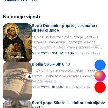
Najnovije vijesti
Sveti Dominik – prijatelj siromaha i
širitelj krunice
Crkva 8. kolovoza slavi svetoga Dominika
Guzmana, svećenika i utemeljitelja Reda
propovjednika (Ordo Praedicatorum – OP).
Svojim životom, dubokom ljubavlju prema
08.08.2026. · SVETAC DANA ·
3 minute čitanja
Kristu…
Biblija 365 – Sir 6-10
Sir 6-10 6 1 Jer zao glas donosi zazor i
sramotu, kako to biva grešniku licemjernom.2
Ne predaj se u…
08.08.2026. · BIBLIJA ·
11 minute čitanja
Sveti papa Siksto II – dobar i miroljubiv
pastir