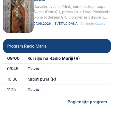
Današnji sveti zaštitnik, rimski biskup, papa
Siksto (Sixtus) II, prema knjizi Liber Pontificalis
bio je rođenjem Grk. Obnovio je odnose s
afričkim…
07.08.2026. · SVETAC DANA ·
2 minute čitanja
Program Radio Marija
09:00
Kursiljo na Radio Mariji (R)
09:45
Glazba
10:30
Milosti puna (R)
11:15
Glazba
Pogledajte program