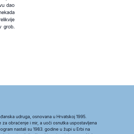
tvu dao
 nekada
likvije
v grob.
građanska udruga, osnovana u Hrvatskoj 1995.
ce za obraćenje i mir, a uoči osnutka uspostavljena
 program nastali su 1983. godine u župi u Erbi na