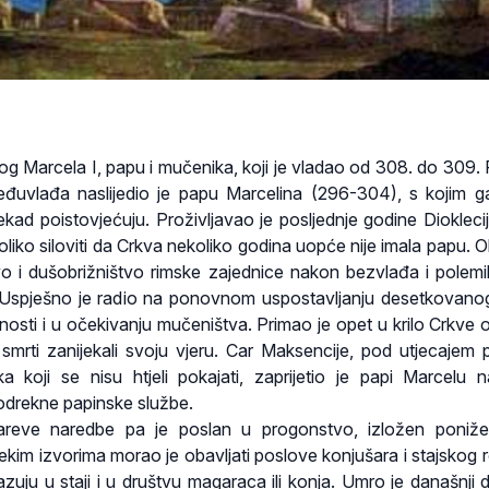
g Marcela I, papu i mučenika, koji je vladao od 308. do 309
eđuvlađa naslijedio je papu Marcelina (296-304), s kojim 
ekad poistovjećuju. Proživljavao je posljednje godine Diokleci
 toliko siloviti da Crkva nekoliko godina uopće nije imala papu.
vo i dušobrižništvo rimske zajednice nakon bezvlađa i polem
. Uspješno je radio na ponovnom uspostavljanju desetkovanog
ajnosti i u očekivanju mučeništva. Primao je opet u krilo Crkve 
smrti zanijekali svoju vjeru. Car Maksencije, pod utjecajem
a koji se nisu htjeli pokajati, zaprijetio je papi Marcelu n
drekne papinske službe.
areve naredbe pa je poslan u progonstvo, izložen poniže
nekim izvorima morao je obavljati poslove konjušara i stajskog 
kazuju u staji i u društvu magaraca ili konja. Umro je današnji 