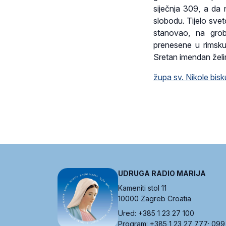
siječnja 309, a da 
slobodu. Tijelo sve
stanovao, na grobl
prenesene u rimsku
Sretan imendan žel
župa sv. Nikole bis
UDRUGA RADIO MARIJA
Kameniti stol 11
10000 Zagreb Croatia
Ured: +385 1 23 27 100
Program: +385 1 23 27 777; 099