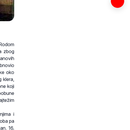
. Rodom
ga zbog
janovih
 Obnovio
ike oko
 klera,
one koji
 pobune
ajtežim
njima i
roba pa
dan, 16.