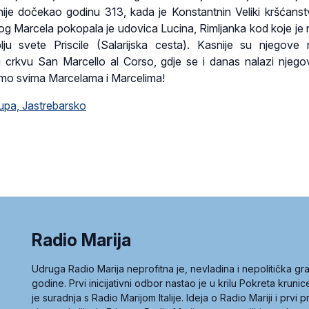
nije dočekao godinu 313, kada je Konstantnin Veliki kršćans
tog Marcela pokopala je udovica Lucina, Rimljanka kod koje je
ju svete Priscile (Salarijska cesta). Kasnije su njegove re
 crkvu San Marcello al Corso, gdje se i danas nalazi njego
imo svima Marcelama i Marcelima!
kupa, Jastrebarsko
Radio Marija
Udruga Radio Marija neprofitna je, nevladina i nepolitička 
godine. Prvi inicijativni odbor nastao je u krilu Pokreta kruni
je suradnja s Radio Marijom Italije. Ideja o Radio Mariji i prvi