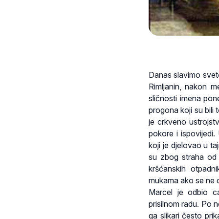
Danas slavimo sveto
Rimljanin, nakon m
sličnosti imena pon
progona koji su bili
je crkveno ustrojst
pokore i ispovijedi
koji je djelovao u t
su zbog straha od 
kršćanskih otpadnik
mukama ako se ne o
Marcel je odbio c
prisilnom radu. Po 
ga slikari često pri