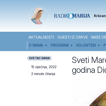
Skip to content
Skip to footer
Kršćan
AKTUALNOSTI
VIJESTI IZ CRKVE
NAŠE OB
O NAMA
PROGRAM
VOLONTERI
P
Sveti Mar
SVETAC DANA
godina Di
15 siječnja, 2022
2 minute čitanja