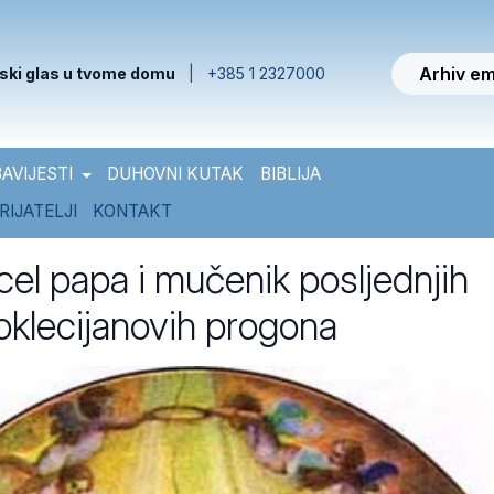
Arhiv em
ski glas u tvome domu
|
+385 1 2327000
AVIJESTI
DUHOVNI KUTAK
BIBLIJA
RIJATELJI
KONTAKT
cel papa i mučenik posljednjih
oklecijanovih progona