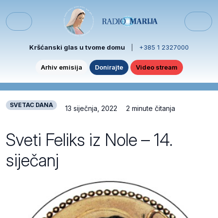
Skip to content
Skip to footer
Menu
Kršćanski glas u tvome domu
|
+385 1 2327000
Arhiv emisija
Donirajte
Video stream
SVETAC DANA
13 siječnja, 2022
2 minute čitanja
Sveti Feliks iz Nole – 14.
siječanj