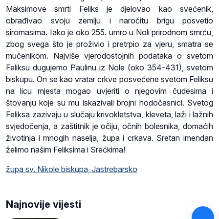
Maksimove smrti Feliks je djelovao kao svećenik,
obrađivao svoju zemlju i naročitu brigu posvetio
siromasima. Iako je oko 255. umro u Noli prirodnom smrću,
zbog svega što je proživio i pretrpio za vjeru, smatra se
mučenikom. Najviše vjerodostojnih podataka o svetom
Feliksu dugujemo Paulinu iz Nole (oko 354-431), svetom
biskupu. On se kao vratar crkve posvećene svetom Feliksu
na licu mjesta mogao uvjeriti o njegovim čudesima i
štovanju koje su mu iskazivali brojni hodočasnici. Svetog
Feliksa zazivaju u slučaju krivokletstva, kleveta, laži i lažnih
svjedočenja, a zaštitnik je očiju, očnih bolesnika, domaćih
životinja i mnogih naselja, župa i crkava. Sretan imendan
želimo našim Feliksima i Srećkima!
župa sv. Nikole biskupa, Jastrebarsko
Najnovije vijesti