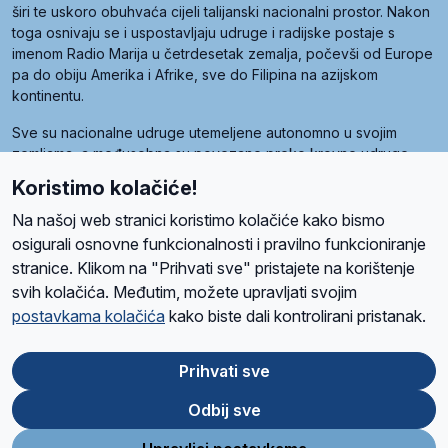
širi te uskoro obuhvaća cijeli talijanski nacionalni prostor. Nakon
toga osnivaju se i uspostavljaju udruge i radijske postaje s
imenom Radio Marija u četrdesetak zemalja, počevši od Europe
pa do obiju Amerika i Afrike, sve do Filipina na azijskom
kontinentu.
Sve su nacionalne udruge utemeljene autonomno u svojim
zemljama, a međusobna su povezane preko krovne udruge
pod nazivom Svjetska obitelj Radio Marije (World Family of
Koristimo kolačiće!
Radio Maria). Svjetsku obitelj utemeljilo je sedam članica, među
kojima je i hrvatska Udruga Radio Marija.
Na našoj web stranici koristimo kolačiće kako bismo
osigurali osnovne funkcionalnosti i pravilno funkcioniranje
stranice. Klikom na "Prihvati sve" pristajete na korištenje
svih kolačića. Međutim, možete upravljati svojim
O nama
Radio
Program
Volonteri
Prijatelji
Kontakt
Pravila privatnosti
postavkama kolačića
kako biste dali kontrolirani pristanak.
Kolačići
Uvjeti korištenja
Ova stranica je zaštićena Google reCAPTCHA sustavom
Prihvati sve
Odbij sve
App
Google
Store
Play