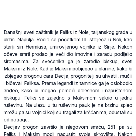
Današnji sveti zaštitnik je Feliks iz Nole, talijanskog grada u
blizini Napulja. Rodio se početkom III. stoljeća u Noli, kao
stariji sin Hermiasa, umirovljenog vojnika iz Sirije. Nakon
očeve smrti prodao je veći dio imovine i zaradu podijelio
siromasima. Za svećenika ga je zaredio biskup, sveti
Maksim iz Nole. Kad je Maksim pobjegao u planine, kako bi
izbjegao progonu cara Decija, progonitelji su uhvatili, mučili
i bičevali Feliksa. Prema legendi iz tamnice ga je oslobodio
anđeo, kako bi mogao pomoći bolesnom i napuštenom
biskupu. Feliks se zajedno s Maksimom sakrio u jednu
ruševinu. Na ulazu u tu ruševinu pauk je na brzinu spleo
mrežu pa su vojnici koji su tragali za kršćanima, odustali su
od potrage.
Decijev progon završio je njegovom smrću, 251, pa su
Feliks i Maksim mogli napustiti svoje skrovište. Nakon