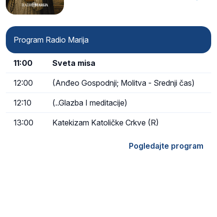
Kristu…
Program Radio Marija
11:00
Sveta misa
12:00
(Anđeo Gospodnji; Molitva - Srednji čas)
12:10
(..Glazba I meditacije)
13:00
Katekizam Katoličke Crkve (R)
Pogledajte program