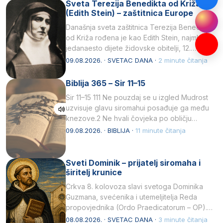
Sveta Terezija Benedikta od Križa
(Edith Stein) – zaštitnica Europe
Današnja sveta zaštitnica Terezija Benedikta
od Križa rođena je kao Edith Stein, najmlađe,
jedanaesto dijete židovske obitelji, 12.
listopada 1891, u Wrocławu…
09.08.2026. · SVETAC DANA ·
2 minute čitanja
Biblija 365 – Sir 11–15
Sir 11–15 111 Ne pouzdaj se u izgled Mudrost
uzvisuje glavu siromahui posađuje ga među
knezove.2 Ne hvali čovjeka po obličju
njegovui…
09.08.2026. · BIBLIJA ·
11 minute čitanja
Sveti Dominik – prijatelj siromaha i
širitelj krunice
Crkva 8. kolovoza slavi svetoga Dominika
Guzmana, svećenika i utemeljitelja Reda
propovjednika (Ordo Praedicatorum – OP).
Svojim životom, dubokom ljubavlju prema
08.08.2026. · SVETAC DANA ·
3 minute čitanja