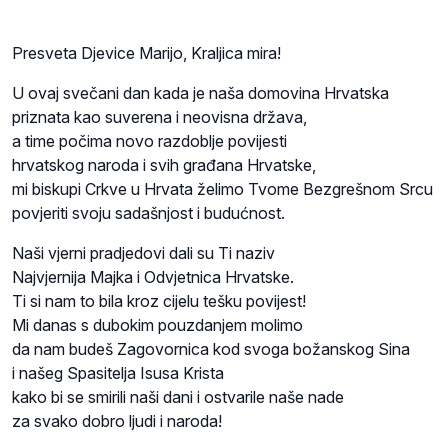
Presveta Djevice Marijo, Kraljica mira!
U ovaj svečani dan kada je naša domovina Hrvatska
priznata kao suverena i neovisna država,
a time počima novo razdoblje povijesti
hrvatskog naroda i svih građana Hrvatske,
mi biskupi Crkve u Hrvata želimo Tvome Bezgrešnom Srcu
povjeriti svoju sadašnjost i budućnost.
Naši vjerni pradjedovi dali su Ti naziv
Najvjernija Majka i Odvjetnica Hrvatske.
Ti si nam to bila kroz cijelu tešku povijest!
Mi danas s dubokim pouzdanjem molimo
da nam budeš Zagovornica kod svoga božanskog Sina
i našeg Spasitelja Isusa Krista
kako bi se smirili naši dani i ostvarile naše nade
za svako dobro ljudi i naroda!