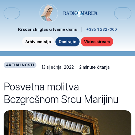
Skip to content
Skip to footer
Menu
Kršćanski glas u tvome domu
|
+385 1 2327000
Arhiv emisija
Donirajte
Video stream
AKTUALNOSTI
13 siječnja, 2022
2 minute čitanja
Posvetna molitva
Bezgrešnom Srcu Marijinu