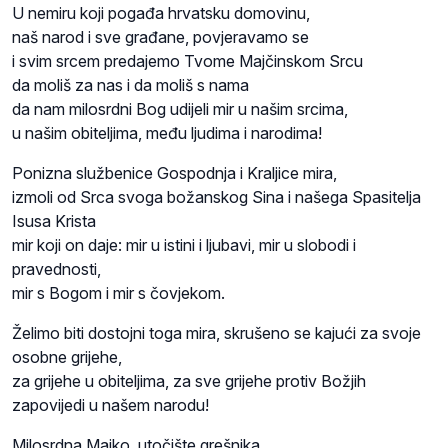
U nemiru koji pogađa hrvatsku domovinu,
naš narod i sve građane, povjeravamo se
i svim srcem predajemo Tvome Majčinskom Srcu
da moliš za nas i da moliš s nama
da nam milosrdni Bog udijeli mir u našim srcima,
u našim obiteljima, među ljudima i narodima!
Ponizna službenice Gospodnja i Kraljice mira,
izmoli od Srca svoga božanskog Sina i našega Spasitelja
Isusa Krista
mir koji on daje: mir u istini i ljubavi, mir u slobodi i
pravednosti,
mir s Bogom i mir s čovjekom.
Želimo biti dostojni toga mira, skrušeno se kajući za svoje
osobne grijehe,
za grijehe u obiteljima, za sve grijehe protiv Božjih
zapovijedi u našem narodu!
Milosrdna Majko, utočište grešnika,