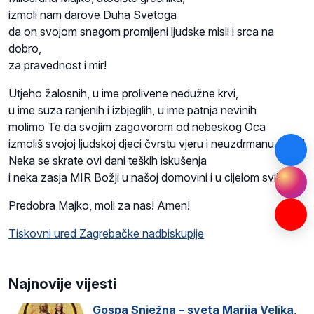
izmoli nam darove Duha Svetoga
da on svojom snagom promijeni ljudske misli i srca na
dobro,
za pravednost i mir!
Utjeho žalosnih, u ime prolivene nedužne krvi,
u ime suza ranjenih i izbjeglih, u ime patnja nevinih
molimo Te da svojim zagovorom od nebeskog Oca
izmoliš svojoj ljudskoj djeci čvrstu vjeru i neuzdrmanu nadu!
Neka se skrate ovi dani teških iskušenja
i neka zasja MIR Božji u našoj domovini i u cijelom svijetu!
Predobra Majko, moli za nas! Amen!
Tiskovni ured Zagrebačke nadbiskupije
Najnovije vijesti
Gospa Snježna – sveta Marija Velika,