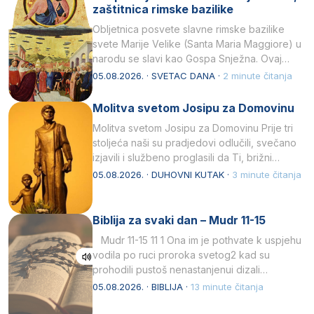
zaštitnica rimske bazilike
Obljetnica posvete slavne rimske bazilike
svete Marije Velike (Santa Maria Maggiore) u
narodu se slavi kao Gospa Snježna. Ovaj
naziv, Sancta Maria…
05.08.2026. · SVETAC DANA ·
2 minute čitanja
Molitva svetom Josipu za Domovinu
Molitva svetom Josipu za Domovinu Prije tri
stoljeća naši su pradjedovi odlučili, svečano
izjavili i službeno proglasili da Ti, brižni
Poočime Isusov,…
05.08.2026. · DUHOVNI KUTAK ·
3 minute čitanja
Biblija za svaki dan – Mudr 11-15
Mudr 11-15 11 1 Ona im je pothvate k uspjehu
vodila po ruci proroka svetog2 kad su
prohodili pustoš nenastanjenui dizali…
05.08.2026. · BIBLIJA ·
13 minute čitanja