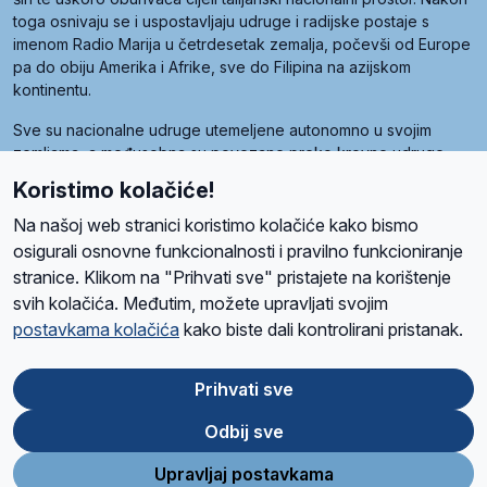
toga osnivaju se i uspostavljaju udruge i radijske postaje s
imenom Radio Marija u četrdesetak zemalja, počevši od Europe
pa do obiju Amerika i Afrike, sve do Filipina na azijskom
kontinentu.
Sve su nacionalne udruge utemeljene autonomno u svojim
zemljama, a međusobna su povezane preko krovne udruge
pod nazivom Svjetska obitelj Radio Marije (World Family of
Koristimo kolačiće!
Radio Maria). Svjetsku obitelj utemeljilo je sedam članica, među
kojima je i hrvatska Udruga Radio Marija.
Na našoj web stranici koristimo kolačiće kako bismo
osigurali osnovne funkcionalnosti i pravilno funkcioniranje
stranice. Klikom na "Prihvati sve" pristajete na korištenje
svih kolačića. Međutim, možete upravljati svojim
O nama
Radio
Program
Volonteri
Prijatelji
Kontakt
Pravila privatnosti
postavkama kolačića
kako biste dali kontrolirani pristanak.
Kolačići
Uvjeti korištenja
Ova stranica je zaštićena Google reCAPTCHA sustavom
Prihvati sve
Odbij sve
App
Google
Store
Play
Upravljaj postavkama