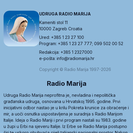
UDRUGA RADIO MARIJA
Kameniti stol 11
10000 Zagreb Croatia
Ured: +385 1 23 27 100
Program: +385 1 23 27 777; 099 502 00 52
Redakcija: +385 1 2327000
e-pošta: info@radiomarija.hr
Copyright © Radio Marija 1997-2026
Radio Marija
Udruga Radio Marija neprofitna je, nevladina i nepolitička
građanska udruga, osnovana u Hrvatskoj 1995. godine. Prvi
inicijativni odbor nastao je u krilu Pokreta krunice za obraćenje i
mir, a uoči osnutka uspostavljena je suradnja s Radio Marijom
Italije. Ideja o Radio Mariji i prvi program nastali su 1983. godine
u župi u Erbi na sjeveru Italije. Iz Erbe se Radio Marija postupno
širi te uskoro obuhvaća cijeli talijanski nacionalni prostor. Nakon