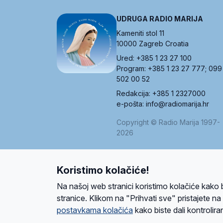
UDRUGA RADIO MARIJA
Kameniti stol 11
10000 Zagreb Croatia
Ured: +385 1 23 27 100
Program: +385 1 23 27 777; 099
502 00 52
Redakcija: +385 1 2327000
e-pošta: info@radiomarija.hr
Copyright © Radio Marija 1997-
2026
Koristimo kolačiće!
O nama
Radio
Program
Volonteri
Prijatelji
Kontakt
Pravi
Na našoj web stranici koristimo kolačiće kako 
Ova stranica je zaštićena Google reCAPTCH
stranice. Klikom na "Prihvati sve" pristajete n
postavkama kolačića
kako biste dali kontroliran
Design and development
SIK
&
C-Tel