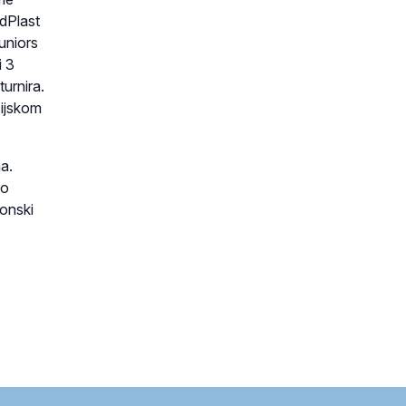
odPlast
juniors
i 3
turnira.
acijskom
a.
io
vonski