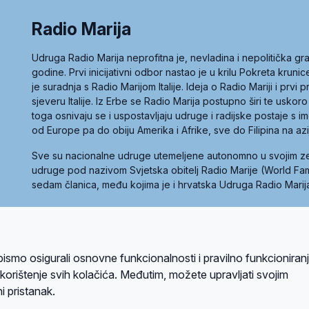
Radio Marija
Udruga Radio Marija neprofitna je, nevladina i nepolitička 
godine. Prvi inicijativni odbor nastao je u krilu Pokreta kruni
je suradnja s Radio Marijom Italije. Ideja o Radio Mariji i prvi
sjeveru Italije. Iz Erbe se Radio Marija postupno širi te uskoro
toga osnivaju se i uspostavljaju udruge i radijske postaje s
od Europe pa do obiju Amerika i Afrike, sve do Filipina na az
Sve su nacionalne udruge utemeljene autonomno u svojim 
udruge pod nazivom Svjetska obitelj Radio Marije (World Famil
sedam članica, među kojima je i hrvatska Udruga Radio Marij
la privatnosti
Kolačići
Uvjeti korištenja
bismo osigurali osnovne funkcionalnosti i pravilno funkcioniran
A sustavom
a korištenje svih kolačića. Međutim, možete upravljati svojim
i pristanak.