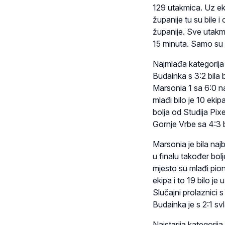
129 utakmica. Uz e
županije tu su bile
županije. Sve utakm
15 minuta. Samo su ka
Najmlađa kategorija b
Budainka s 3:2 bila 
Marsonia 1 sa 6:0 na
mlađi bilo je 10 eki
bolja od Studija Pixe
Gornje Vrbe sa 4:3 b
Marsonia je bila naj
u finalu također bolj
mjesto su mlađi pion
ekipa i to 19 bilo j
Slučajni prolaznici 
Budainka je s 2:1 sv
Najstarija kategorija