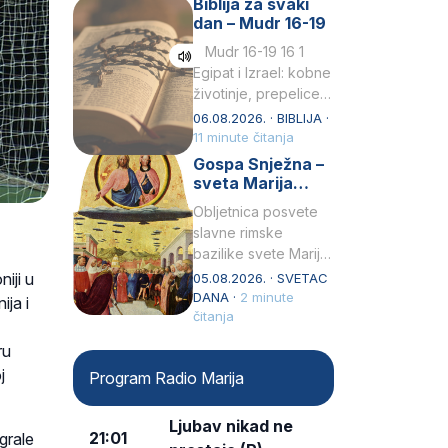
Biblija za svaki
Petar u svojoj
dan – Mudr 16-19
drugoj…
Mudr 16-19 16 1
Egipat i Izrael: kobne
životinje, prepelice
Zato bijahu
06.08.2026. · BIBLIJA ·
primjereno kažnjeni
11 minute čitanja
sličnim životinjamai
Gospa Snježna –
mučeni mnoštvom
sveta Marija
kukaca.2 A narod…
Velika, zaštitnica
Obljetnica posvete
rimske bazilike
slavne rimske
bazilike svete Marije
Velike (Santa Maria
iji u
05.08.2026. · SVETAC
Maggiore) u narodu
DANA ·
2 minute
ja i
se slavi kao Gospa
čitanja
Snježna. Ovaj naziv,
ru
Sancta Maria…
j
Program Radio Marija
Ljubav nikad ne
21:01
grale