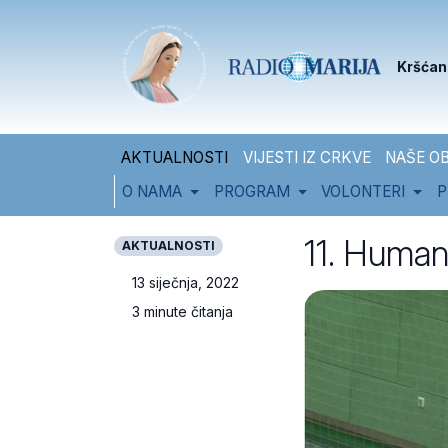
Skip to content
Skip to footer
Kršćan
AKTUALNOSTI
VIJESTI IZ CRKVE
NAŠE OB
O NAMA
PROGRAM
VOLONTERI
P
11. Human
AKTUALNOSTI
13 siječnja, 2022
3 minute čitanja