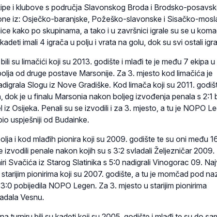
kipe i klubove s područja Slavonskog Broda i Brodsko-posavs
 i one iz: Osječko-baranjske, Požeško-slavonske i Sisačko-mos
ice kako po skupinama, a tako i u završnici igrale su se u kom
deti imali 4 igrača u polju i vrata na golu, dok su svi ostali igra
ili su limačići koji su 2013. godište i mlađi te je među 7 ekipa u 
bolja od druge postave Marsonije. Za 3. mjesto kod limačića je
digrala Slogu iz Nove Gradiške. Kod limača koji su 2011. godišt
pa, dok je u finalu Marsonia nakon boljeg izvođenja penala s 2:1 b
l iz Osijeka. Penali su se izvodili i za 3. mjesto, a tu je NOPO L
io uspješniji od Budainke.
bolja i kod mlađih pionira koji su 2009. godište te su oni među 1
e izvodili penale nakon kojih su s 3:2 svladali Željezničar 2009.
iri Svačića iz Starog Slatinika s 5:0 nadigrali Vinogorac 09. Naj
e u starijim pionirima koji su 2007. godište, a tu je momčad pod n
s 3:0 pobijedila NOPO Legen. Za 3. mjesto u starijim pionirima
ladala Vesnu.
 na turniru bili su kadeti koji su 2005. godište i mlađi te su do s