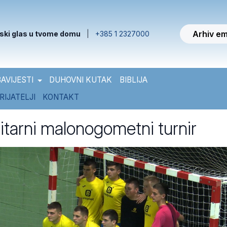
Arhiv em
ski glas u tvome domu
|
+385 1 2327000
AVIJESTI
DUHOVNI KUTAK
BIBLIJA
RIJATELJI
KONTAKT
itarni malonogometni turnir