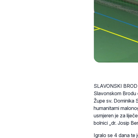
SLAVONSKI BROD (TU
Slavonskom Brodu od
Župe sv. Dominika S
humanitarni malonogo
usmjeren je za liječ
bolnici „dr. Josip Be
Igralo se 4 dana te j