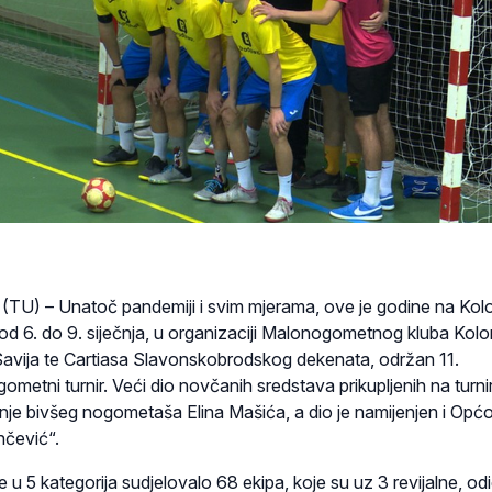
) – Unatoč pandemiji i svim mjerama, ove je godine na Kolon
 6. do 9. siječnja, u organizaciji Malonogometnog kluba Koloni
avija te Cartiasa Slavonskobrodskog dekenata, održan 11.
metni turnir. Veći dio novčanih sredstava prikupljenih na turni
enje bivšeg nogometaša Elina Mašića, a dio je namijenjen i Općo
nčević“.
e u 5 kategorija sudjelovalo 68 ekipa, koje su uz 3 revijalne, odi