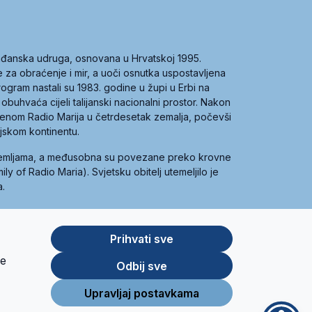
građanska udruga, osnovana u Hrvatskoj 1995.
ce za obraćenje i mir, a uoči osnutka uspostavljena
 program nastali su 1983. godine u župi u Erbi na
 obuhvaća cijeli talijanski nacionalni prostor. Nakon
 imenom Radio Marija u četrdesetak zemalja, počevši
ijskom kontinentu.
zemljama, a međusobna su povezane preko krovne
y of Radio Maria). Svjetsku obitelj utemeljilo je
a.
Prihvati sve
je
App
Google
Odbij sve
Store
Play
Upravljaj postavkama