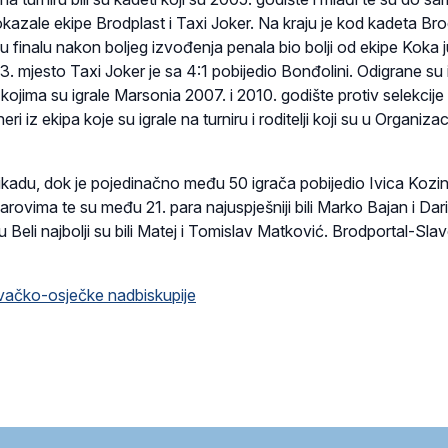
kazale ekipe Brodplast i Taxi Joker. Na kraju je kod kadeta Br
e u finalu nakon boljeg izvođenja penala bio bolji od ekipe Koka 
 3. mjesto Taxi Joker je sa 4:1 pobijedio Bonđolini. Odigrane su 
kojima su igrale Marsonia 2007. i 2010. godište protiv selekcije 
eri iz ekipa koje su igrale na turniru i roditelji koji su u Organiz
 pikadu, dok je pojedinačno među 50 igrača pobijedio Ivica Kozin
parovima te su među 21. para najuspješniji bili Marko Bajan i Dar
 Beli najbolji su bili Matej i Tomislav Matković. Brodportal-Sla
vačko-osječke nadbiskupije