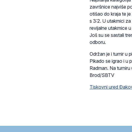
završnice najviše po
otišao do kraja te j
s 3:2. U utakmici za
revijalne utakmice u 
Još su se sastali tren
odboru.
Održan je i turnir u
Pikado se igrao i u 
Radman. Na turniru u
Brod/SBTV
Tiskovni ured Đako