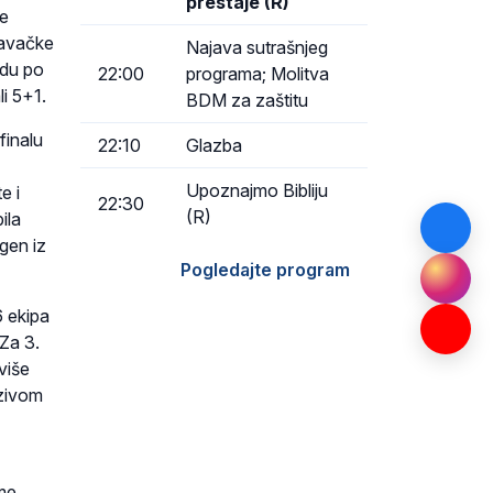
prestaje (R)
ke
lavačke
Najava sutrašnjeg
adu po
22:00
programa; Molitva
li 5+1.
BDM za zaštitu
finalu
22:10
Glazba
Upoznajmo Bibliju
e i
22:30
(R)
ila
egen iz
Pogledajte program
6 ekipa
 Za 3.
više
azivom
ame