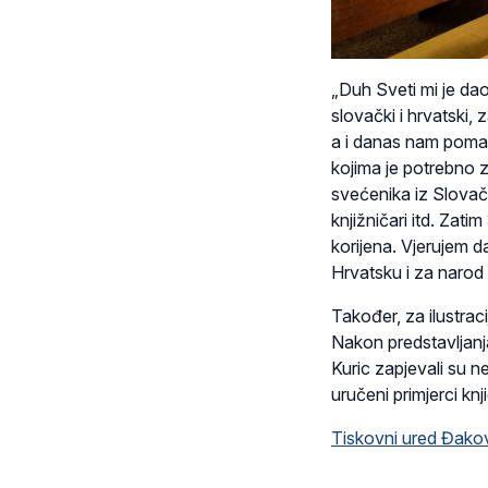
„Duh Sveti mi je dao
slovački i hrvatski,
a i danas nam pomažu
kojima je potrebno 
svećenika iz Slovačke,
knjižničari itd. Zat
korijena. Vjerujem da 
Hrvatsku i za narod i
Također, za ilustra
Nakon predstavljanja
Kuric zapjevali su n
uručeni primjerci k
Tiskovni ured Đako