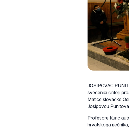
JOSIPOVAC PUNITOV
svećenici širitelji p
Matice slovačke Osij
Josipovcu Punitova
Profesore Kuric auto
hrvatskoga rječnika,