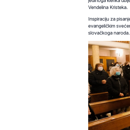
jedinoga klerika ub
Vendelina Kristeka.
Inspiraciju za pisan
evangeličkim svećeni
slovačkoga naroda.