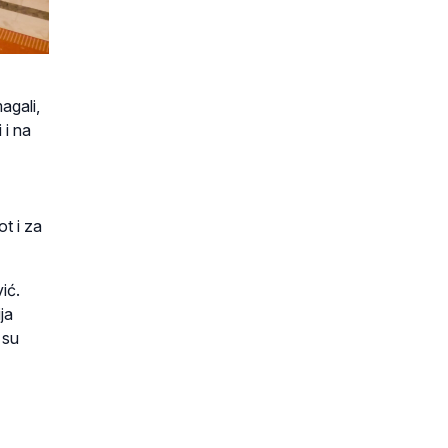
agali,
 i na
ot i za
ić.
ja
 su