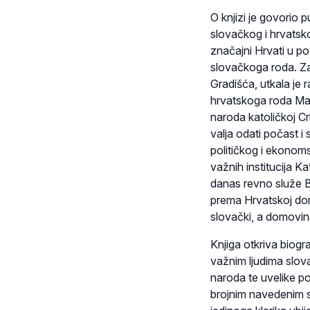
O knjizi je govorio 
slovačkog i hrvatsk
značajni Hrvati u po
slovačkoga roda. Za
Gradišća, utkala je
hrvatskoga roda Mar
naroda katoličkoj Crk
valja odati počast i s
političkog i ekonoms
važnih institucija K
danas revno služe B
prema Hrvatskoj domo
slovački, a domovin
Knjiga otkriva biogr
važnim ljudima slova
naroda te uvelike p
brojnim navedenim s