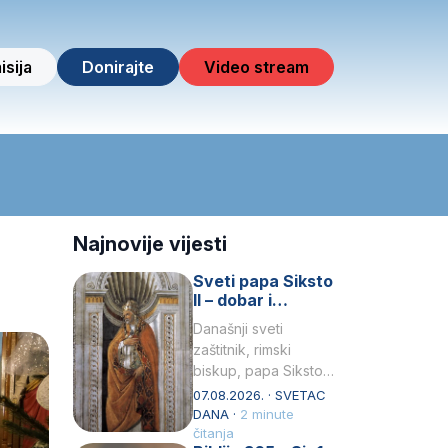
isija
Donirajte
Video stream
Najnovije vijesti
Sveti papa Siksto
II – dobar i
miroljubiv pastir
Današnji sveti
zaštitnik, rimski
biskup, papa Siksto
(Sixtus) II, prema
07.08.2026. · SVETAC
knjizi Liber
DANA ·
2 minute
Pontificalis bio je
čitanja