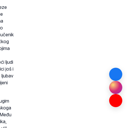
Veze
je
ma
io
mučenik
ačkog
ojima
i ljudi
i još i
 ljubav
jeni
rugim
tskoga
. Među
ika,