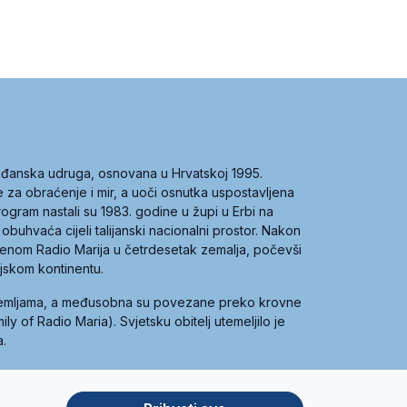
građanska udruga, osnovana u Hrvatskoj 1995.
ce za obraćenje i mir, a uoči osnutka uspostavljena
 program nastali su 1983. godine u župi u Erbi na
 obuhvaća cijeli talijanski nacionalni prostor. Nakon
 imenom Radio Marija u četrdesetak zemalja, počevši
ijskom kontinentu.
zemljama, a međusobna su povezane preko krovne
y of Radio Maria). Svjetsku obitelj utemeljilo je
a.