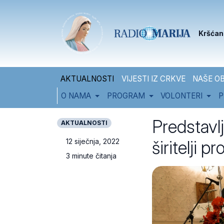
Skip to content
Skip to footer
Kršćan
AKTUALNOSTI
VIJESTI IZ CRKVE
NAŠE OB
O NAMA
PROGRAM
VOLONTERI
P
Predstavlj
AKTUALNOSTI
širitelji p
12 siječnja, 2022
3 minute čitanja