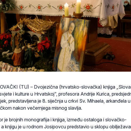
AČKI (TU) – Dvojezična (hrvatsko-slovačka) knjiga „Slova
rosvjete i kulture u Hrvatskoj“, profesora Andrije Kurica, predsjed
ek, predstavljena je 8. siječnja u crkvi Sv. Mihaela, arkanđela u
čkom nakon večernjega misnog slavlja.
r je brojnih monografija i knjiga, između ostaloga i slovačko-
 a knjigu je u rodnom Josipovcu predstavio u sklopu obilježava