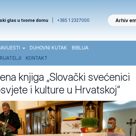
Arhiv em
ski glas u tvome domu
|
+385 1 2327000
AVIJESTI
DUHOVNI KUTAK
BIBLIJA
RIJATELJI
KONTAKT
ena knjiga „Slovački svećenici
rosvjete i kulture u Hrvatskoj“