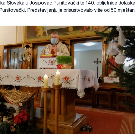
aska Slovaka u Josipovac Punitovački te 140. obljetnice dolask
Punitovački. Predstavljanju je prisustvovalo više od 50 mješta