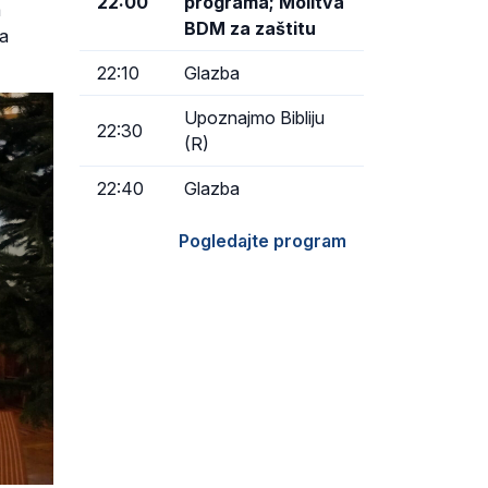
22:00
programa; Molitva
a
BDM za zaštitu
na
22:10
Glazba
Upoznajmo Bibliju
22:30
(R)
22:40
Glazba
Pogledajte program