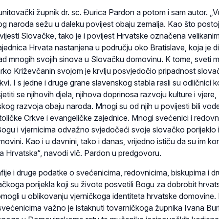
punitovački župnik dr. sc. Đurica Pardon a potom i sam autor. „
og naroda sežu u daleku povijest obaju zemalja. Kao što posto
vijesti Slovačke, tako je i povijest Hrvatske označena velikani
jednica Hrvata nastanjena u području oko Bratislave, koja je d
 rad mnogih svojih sinova u Slovačku domovinu. K tome, sveti 
ko Križevčanin svojom je krvlju posvjedočio pripadnost slov
vi. I s jedne i druge grane slavenskog stabla rasli su odličnici k
jetiti se njihovih djela, njihova doprinosa razvoju kulture i vjere,
kog razvoja obaju naroda. Mnogi su od njih u povijesti bili vodeć
atoličke Crkve i evangeličke zajednice. Mnogi svećenici i redovnic
ogu i vjernicima odvažno svjedočeći svoje slovačko porijeklo i
vini. Kao i u davnini, tako i danas, vrijedno ističu da su im kori
a Hrvatska“, navodi vlč. Pardon u predgovoru.
afije i druge podatke o svećenicima, redovnicima, biskupima i d
čkoga porijekla koji su živote posvetili Bogu za dobrobit hrva
omogli u oblikovanju vjerničkoga identiteta hrvatske domovine
većenicima važno je istaknuti tovarničkoga župnika Ivana Bur