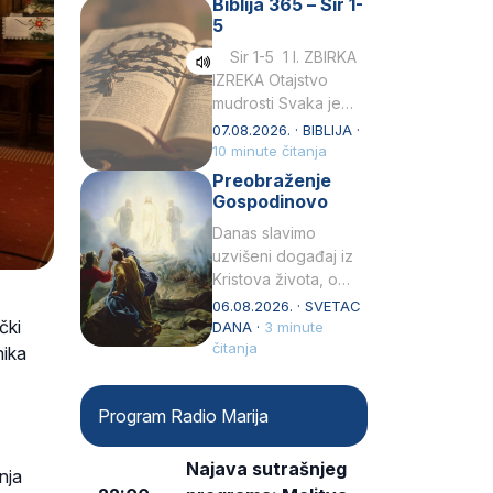
Biblija 365 – Sir 1-
rođenjem Grk.
5
Obnovio je odnose s
afričkim…
Sir 1-5 1 I. ZBIRKA
IZREKA Otajstvo
mudrosti Svaka je
mudrost od Gospoda
07.08.2026. · BIBLIJA ·
i s njime je dovijeka.2
10 minute čitanja
Tko će…
Preobraženje
Gospodinovo
Danas slavimo
uzvišeni događaj iz
Kristova života, o
kojem nas izvješćuju
06.08.2026. · SVETAC
čki
evanđelisti Matej,
DANA ·
3 minute
Marko i Luka te sveti
čitanja
nika
Petar u svojoj
drugoj…
Program Radio Marija
Najava sutrašnjeg
nja