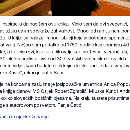
 inspiraciju da napišem ovu knjigu. Vidio sam da ovi svećenici,
 zaslužuju da im se iskaže zahvalnost. Mnogi od njih su nam pom
. U knjizi se nalaze i mnogi jubileji koje je potrebno spomenuti
zahvaliti. Našao sam podatke od 1750. godine koji spominju 40
 a to i nisu svi, koji su radili ovdje kao profesori, vjeroučitelji,
im 30-ak evangelista i više od 30 hrvatskih svećenika slovačkih
ćete vidjeti kada budete čitali knjigu koliko ljudi je dalo svoj živ
 za Krista“, rekao je autor Kuric.
cije na koricama zaslužna je josipovačka umjetnica Anica Popov
 knjige članovi MS Osijek Robert Zgrablić, Miluška Kuric i Andri
ekoliko slovačkih božićnih pjesama. Na kraju susreta prisutnima
njige s autorovom posvetom. Tanja Čatić
vačko-osječke županije