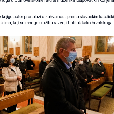
ijenoga u Domovinskome ratu te mučenika josipovačkih korijena 
je knjige autor pronalazi u zahvalnosti prema slovačkim katolički
cima, koji su mnogo uložili u razvoj i boljitak kako hrvatskoga 