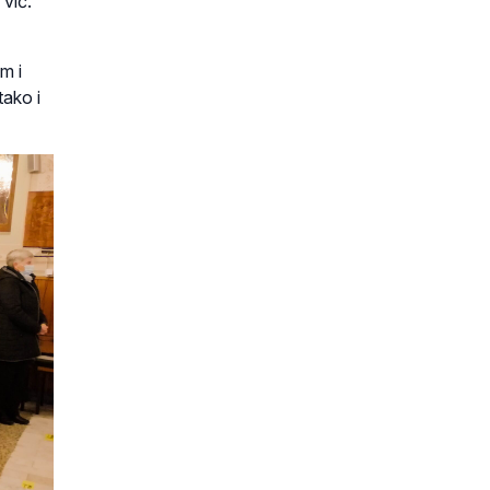
vlč.
m i
tako i