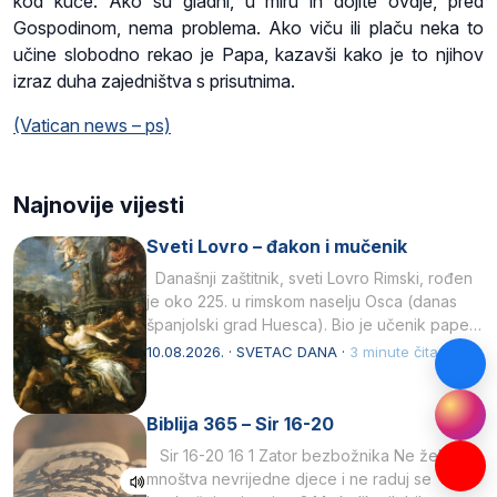
kod kuće. Ako su gladni, u miru ih dojite ovdje, pred
Gospodinom, nema problema. Ako viču ili plaču neka to
učine slobodno rekao je Papa, kazavši kako je to njihov
izraz duha zajedništva s prisutnima.
(Vatican news – ps)
Najnovije vijesti
Sveti Lovro – đakon i mučenik
Današnji zaštitnik, sveti Lovro Rimski, rođen
je oko 225. u rimskom naselju Osca (danas
španjolski grad Huesca). Bio je učenik pape…
10.08.2026. · SVETAC DANA ·
3 minute čitanja
Biblija 365 – Sir 16-20
Sir 16-20 16 1 Zator bezbožnika Ne želi
mnoštva nevrijedne djece i ne raduj se