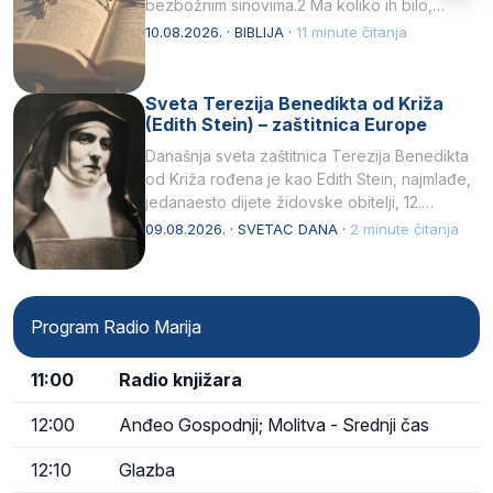
bezbožnim sinovima.2 Ma koliko ih bilo,…
10.08.2026. · BIBLIJA ·
11 minute čitanja
Sveta Terezija Benedikta od Križa
(Edith Stein) – zaštitnica Europe
Današnja sveta zaštitnica Terezija Benedikta
od Križa rođena je kao Edith Stein, najmlađe,
jedanaesto dijete židovske obitelji, 12.
listopada 1891, u Wrocławu…
09.08.2026. · SVETAC DANA ·
2 minute čitanja
Program Radio Marija
11:00
Radio knjižara
12:00
Anđeo Gospodnji; Molitva - Srednji čas
12:10
Glazba