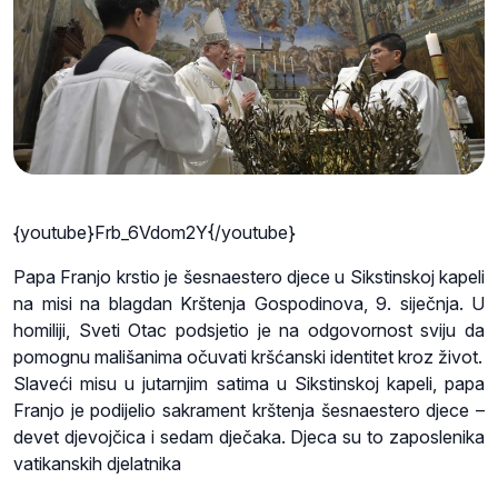
{youtube}Frb_6Vdom2Y{/youtube}
Papa Franjo krstio je šesnaestero djece u Sikstinskoj kapeli
na misi na blagdan Krštenja Gospodinova, 9. siječnja. U
homiliji, Sveti Otac podsjetio je na odgovornost sviju da
pomognu mališanima očuvati kršćanski identitet kroz život.
Slaveći misu u jutarnjim satima u Sikstinskoj kapeli, papa
Franjo je podijelio sakrament krštenja šesnaestero djece –
devet djevojčica i sedam dječaka. Djeca su to zaposlenika
vatikanskih djelatnika