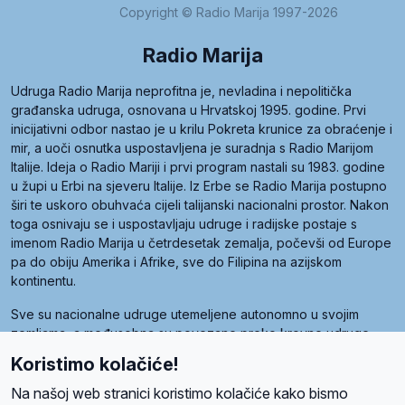
Copyright © Radio Marija 1997-2026
Radio Marija
Udruga Radio Marija neprofitna je, nevladina i nepolitička
građanska udruga, osnovana u Hrvatskoj 1995. godine. Prvi
inicijativni odbor nastao je u krilu Pokreta krunice za obraćenje i
mir, a uoči osnutka uspostavljena je suradnja s Radio Marijom
Italije. Ideja o Radio Mariji i prvi program nastali su 1983. godine
u župi u Erbi na sjeveru Italije. Iz Erbe se Radio Marija postupno
širi te uskoro obuhvaća cijeli talijanski nacionalni prostor. Nakon
toga osnivaju se i uspostavljaju udruge i radijske postaje s
imenom Radio Marija u četrdesetak zemalja, počevši od Europe
pa do obiju Amerika i Afrike, sve do Filipina na azijskom
kontinentu.
Sve su nacionalne udruge utemeljene autonomno u svojim
zemljama, a međusobna su povezane preko krovne udruge
pod nazivom Svjetska obitelj Radio Marije (World Family of
Koristimo kolačiće!
Radio Maria). Svjetsku obitelj utemeljilo je sedam članica, među
kojima je i hrvatska Udruga Radio Marija.
Na našoj web stranici koristimo kolačiće kako bismo