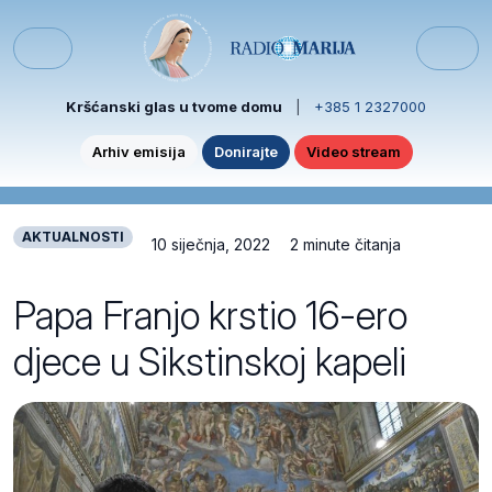
Skip to content
Skip to footer
Menu
Kršćanski glas u tvome domu
|
+385 1 2327000
Arhiv emisija
Donirajte
Video stream
AKTUALNOSTI
10 siječnja, 2022
2 minute čitanja
Papa Franjo krstio 16-ero
djece u Sikstinskoj kapeli