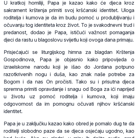
U kratkoj homiliji, Papa je kazao kako će djeca kroz
sakrament krštenja primiti svoj kršćanski identitet. Uloga
roditelja i kumova je da im budu pomoć u produbljivanju i
očuvanju tog identiteta kroz život. To je svakodnevni trud i
predanost, dodao je Papa, ističući važnost pomaganja
djeci da rastu u blagoslovu svijetlu koji ovoga dana primaju.
Prisjećajući se liturgijskog himna za blagdan Krštenja
Gospodinova, Papa je objasnio kako pripovijeda o
izraelskome narodu koji je išao do Jordana potpuno
razotkrivenih nogu i duša, kao znak naše potrebe za
Bogom i da nas On pročisti. Tako su i prisutna djeca
spremna primiti opravdanje i snagu od Boga za ići naprijed
u životu uz pomoć roditelja i kumova, koji imaju
odgovornost da im pomognu očuvati njihov kršćanski
identitet.
Papa je u zaključku kazao kako obred je pomalo dug te da
roditelji slobodno paze da se djeca osjećaju ugodno, kao