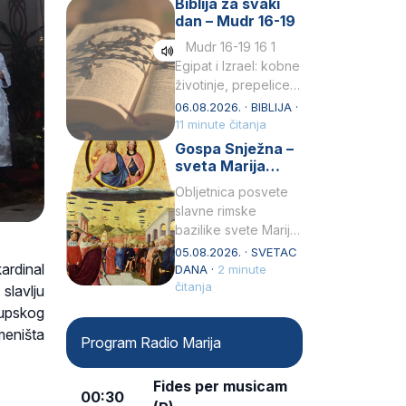
Biblija za svaki
Petar u svojoj
dan – Mudr 16-19
drugoj…
Mudr 16-19 16 1
Egipat i Izrael: kobne
životinje, prepelice
Zato bijahu
06.08.2026. · BIBLIJA ·
primjereno kažnjeni
11 minute čitanja
sličnim životinjamai
Gospa Snježna –
mučeni mnoštvom
sveta Marija
kukaca.2 A narod…
Velika, zaštitnica
Obljetnica posvete
rimske bazilike
slavne rimske
bazilike svete Marije
Velike (Santa Maria
05.08.2026. · SVETAC
ardinal
Maggiore) u narodu
DANA ·
2 minute
se slavi kao Gospa
čitanja
slavlju
Snježna. Ovaj naziv,
kupskog
Sancta Maria…
eništa
Program Radio Marija
Fides per musicam
00:30