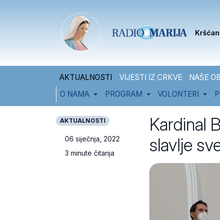
Skip to content
Skip to footer
Kršćan
AKTUALNOSTI
VIJESTI IZ CRKVE
NAŠE OB
O NAMA
PROGRAM
VOLONTERI
P
Kardinal B
AKTUALNOSTI
slavlje sv
06 siječnja, 2022
3 minute čitanja