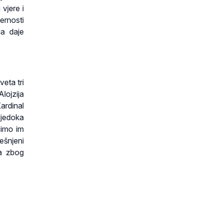
vjere i
ernosti
ga daje
eta tri
Alojzija
ardinal
vjedoka
čimo im
ješnjeni
ja zbog