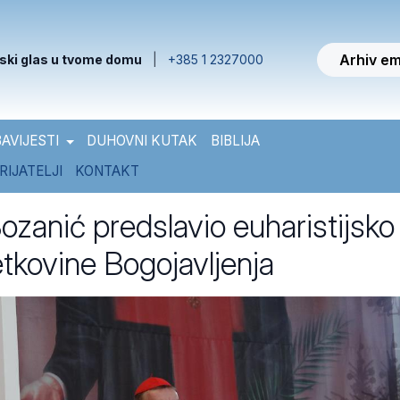
Arhiv em
ski glas u tvome domu
|
+385 1 2327000
AVIJESTI
DUHOVNI KUTAK
BIBLIJA
RIJATELJI
KONTAKT
ozanić predslavio euharistijsko
etkovine Bogojavljenja