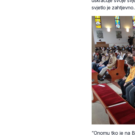
uskraćuje svoje svje
svjetlo je zahtjevno
“Onomu tko je na Bo