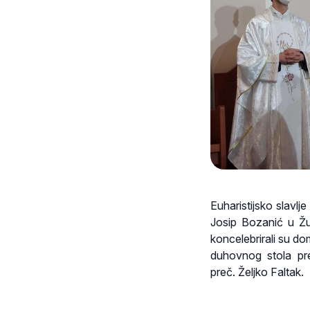
Euharistijsko slavlj
Josip Bozanić u Žup
koncelebrirali su d
duhovnog stola pr
preč. Željko Faltak.