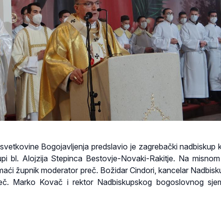
e svetkovine Bogojavljenja predslavio je zagrebački nadbiskup k
i bl. Alojzija Stepinca Bestovje-Novaki-Rakitje. Na misnom 
omaći župnik moderator preč. Božidar Cindori, kancelar Nadbis
eč. Marko Kovač i rektor Nadbiskupskog bogoslovnog sjem