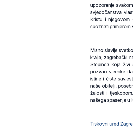
upozorenje svakome o
svjedočanstva vlast
Kristu i njegovom 
spoznati primjerom v
Misno slavlje svetk
kralja, zagrebački n
Stepinca koja živi 
pozvao vjernike da
istine i čiste savj
naše obitelji, poseb
žalosti i tjeskobo
našega spasenja u 
Tiskovni ured Zagre