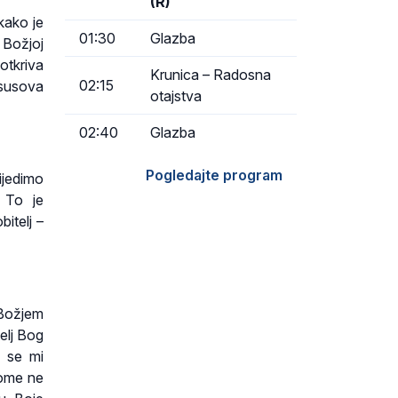
(R)
kako je
01:30
Glazba
 Božjoj
 otkriva
Krunica – Radosna
02:15
Isusova
otajstva
02:40
Glazba
Pogledajte program
ijedimo
. To je
itelj –
Božjem
elj Bog
o se mi
kome ne