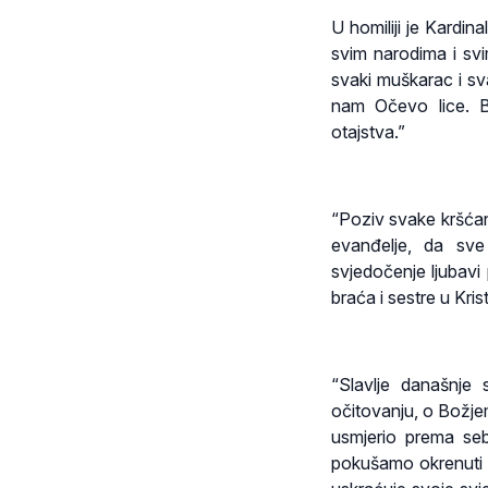
U homiliji je Kardin
svim narodima i svi
svaki muškarac i sva
nam Očevo lice. Bo
otajstva.”
“Poziv svake kršćank
evanđelje, da sve
svjedočenje ljubavi
braća i sestre u Kris
“Slavlje današnje
očitovanju, o Božje
usmjerio prema seb
pokušamo okrenuti B