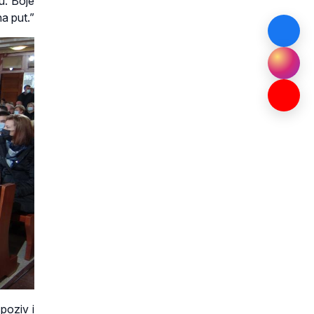
u. Boje
a put.”
poziv i