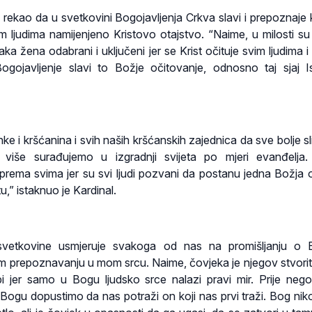
al rekao da u svetkovini Bogojavljenja Crkva slavi i prepoznaje 
m ljudima namijenjeno Kristovo otajstvo. “Naime, u milosti su
ka žena odabrani i uključeni jer se Krist očituje svim ljudima i
gojavljenje slavi to Božje očitovanje, odnosno taj sjaj 
e i kršćanina i svih naših kršćanskih zajednica da sve bolje sl
 više surađujemo u izgradnji svijeta po mjeri evanđelja
 prema svima jer su svi ljudi pozvani da postanu jedna Božja ob
tu,” istaknuo je Kardinal.
 svetkovine usmjeruje svakoga od nas na promišljanju o 
m prepoznavanju u mom srcu. Naime, čovjeka je njegov stvorit
i jer samo u Bogu ljudsko srce nalazi pravi mir. Prije neg
ogu dopustimo da nas potraži on koji nas prvi traži. Bog ni