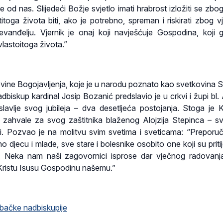
d nas. Slijedeći Božje svjetlo imati hrabrost izložiti se zbog 
itoga života biti, ako je potrebno, spreman i riskirati zbog vj
evanđelju. Vjernik je onaj koji navješćuje Gospodina, koji 
lastoitoga života.”
ovine Bogojavljenja, koje je u narodu poznato kao svetkovina Sv
adbiskup kardinal Josip Bozanić predslavio je u crkvi i župi bl. 
slavlje svog jubileja – dva desetljeća postojanja. Stoga je K
 zahvale za svog zaštitnika blaženog Alojzija Stepinca – s
esti. Pozvao je na molitvu svim svetima i sveticama: “Preporu
no djecu i mlade, sve stare i bolesnike osobito one koji su priti
m. Neka nam naši zagovornici isprose dar vječnog radovan
Kristu Isusu Gospodinu našemu.”
bačke nadbiskupije