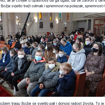
tlo, ali je čovjek u opasnosti da ga ugasi, da se zatvori u tam
. Božje svjetlo traži odmak i spremnost na polazak, spremnost n
žjem tragu Božje se svjetlo pali i donosi radost života. To je 