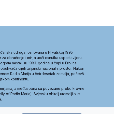
građanska udruga, osnovana u Hrvatskoj 1995.
ce za obraćenje i mir, a uoči osnutka uspostavljena
 program nastali su 1983. godine u župi u Erbi na
 obuhvaća cijeli talijanski nacionalni prostor. Nakon
 imenom Radio Marija u četrdesetak zemalja, počevši
ijskom kontinentu.
zemljama, a međusobna su povezane preko krovne
y of Radio Maria). Svjetsku obitelj utemeljilo je
a.