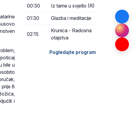
00:30
Iz tame u svjetlo (R)
atarine
01:30
Glazba i meditacije
Isusovo
Krunica - Radosna
anstven
02:15
otajstva
roblem,
Pogledajte program
 poticaj
 bile u
osobito
oručak,
 prije 8
Božića,
učili i