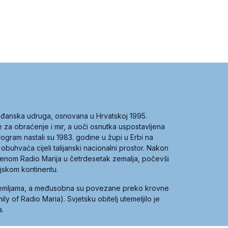
građanska udruga, osnovana u Hrvatskoj 1995.
ce za obraćenje i mir, a uoči osnutka uspostavljena
 program nastali su 1983. godine u župi u Erbi na
 obuhvaća cijeli talijanski nacionalni prostor. Nakon
 imenom Radio Marija u četrdesetak zemalja, počevši
ijskom kontinentu.
zemljama, a međusobna su povezane preko krovne
y of Radio Maria). Svjetsku obitelj utemeljilo je
a.