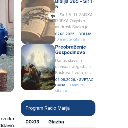
Biblija 365 – Sir 1-
rođenjem Grk.
5
Obnovio je odnose s
afričkim…
Sir 1-5 1 I. ZBIRKA
IZREKA Otajstvo
mudrosti Svaka je
mudrost od Gospoda
07.08.2026. · BIBLIJA ·
i s njime je dovijeka.2
10 minute čitanja
Tko će…
Preobraženje
Gospodinovo
Danas slavimo
uzvišeni događaj iz
Kristova života, o
kojem nas izvješćuju
06.08.2026. · SVETAC
evanđelisti Matej,
DANA ·
3 minute
Marko i Luka te sveti
čitanja
Petar u svojoj
drugoj…
Program Radio Marija
Povorka
00:03
Glazba
dslavio