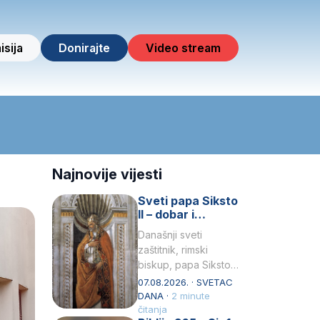
isija
Donirajte
Video stream
Najnovije vijesti
Sveti papa Siksto
II – dobar i
miroljubiv pastir
Današnji sveti
zaštitnik, rimski
biskup, papa Siksto
(Sixtus) II, prema
07.08.2026. · SVETAC
knjizi Liber
DANA ·
2 minute
Pontificalis bio je
čitanja