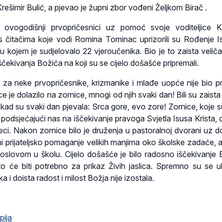
rešimir Bulić, a pjevao je župni zbor vođeni Željkom Birač .
ovogodišnji prvopričesnici uz pomoć svoje voditeljice K
s čitačima koje vodi Romina Tominac uprizorili su Rođenje 
 u kojem je sudjelovalo 22 vjeroučenika. Bio je to zaista velič
ekivanja Božića na koji su se cijelo došašće pripremali.
za neke prvopričesnike, krizmanike i mlađe uopće nije bio p
 je dolazilo na zornice, mnogi od njih svaki dan! Bili su zaista
 kad su svaki dan pjevala: Srca gore, evo zore! Zornice, koje su
podsjećajući nas na iščekivanje pravoga Svjetla Isusa Krista, 
djeci. Nakon zornice bilo je druženja u pastoralnoj dvorani uz d
o ni prijateljsko pomaganje velikih manjima oko školske zadaće, a
lagoslovom u školu. Cijelo došašće je bilo radosno iščekivanje 
to će biti potrebno za prikaz Živih jaslica. Spremno su se uklj
ka i doista radost i milost Božja nije izostala.
pija