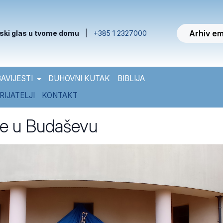
Arhiv em
ski glas u tvome domu
|
+385 1 2327000
AVIJESTI
DUHOVNI KUTAK
BIBLIJA
RIJATELJI
KONTAKT
ice u Budaševu