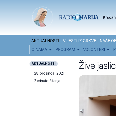
Skip to content
Skip to footer
Kršćan
AKTUALNOSTI
VIJESTI IZ CRKVE
NAŠE OB
O NAMA
PROGRAM
VOLONTERI
P
Žive jasl
AKTUALNOSTI
28 prosinca, 2021
2 minute čitanja