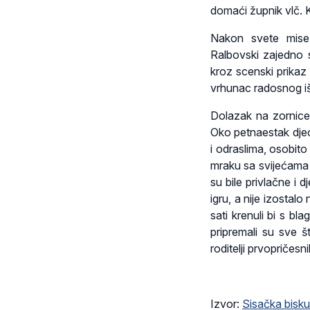
domaći župnik vlč. K
Nakon svete mise 
Ralbovski zajedno 
kroz scenski prikaz
vrhunac radosnog išč
Dolazak na zornice 
Oko petnaestak djece
i odraslima, osobito
mraku sa svijećama 
su bile privlačne i 
igru, a nije izostal
sati krenuli bi s b
pripremali su sve š
roditelji prvopričesni
Izvor:
Sisačka bisku