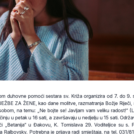
m duhovne pomoći sestara sv. Križa organizira od 7. do 9. s
BE ZA ŽENE, kao dane molitve, razmatranja Božje Riječi, š
obom, na temu: „Ne bojte se! Javljam vam veliku radost!“ (L
nju u petak u 16 sati, a završavaju u nedjelju u 15 sati. Održa
i „Betanija“ u Đakovu, K. Tomislava 29. Voditeljice su s. 
va Ralbovsky. Potrebna je prijava radi smještaja, na tel. 031/8