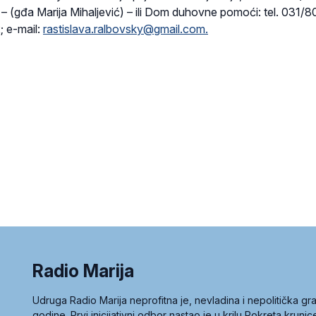
(gđa Marija Mihaljević) – ili Dom duhovne pomoći: tel. 031/8
 e-mail:
rastislava.ralbovsky@gmail.com.
Radio Marija
Udruga Radio Marija neprofitna je, nevladina i nepolitička 
godine. Prvi inicijativni odbor nastao je u krilu Pokreta kruni