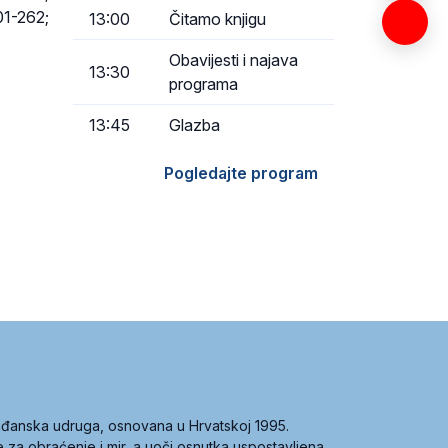
01-262;
13:00
Čitamo knjigu
Obavijesti i najava
13:30
programa
13:45
Glazba
Pogledajte program
građanska udruga, osnovana u Hrvatskoj 1995.
ce za obraćenje i mir, a uoči osnutka uspostavljena