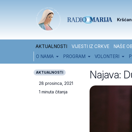
Skip to content
Skip to footer
Kršćan
AKTUALNOSTI
VIJESTI IZ CRKVE
NAŠE OB
O NAMA
PROGRAM
VOLONTERI
P
Najava: D
AKTUALNOSTI
28 prosinca, 2021
1 minuta čitanja