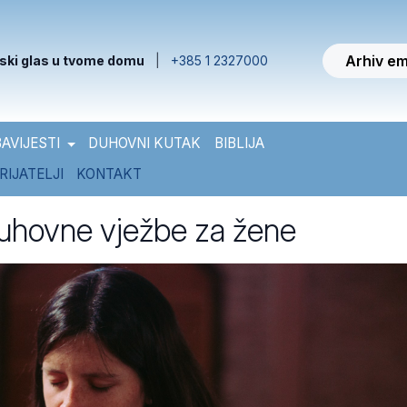
Arhiv em
ski glas u tvome domu
|
+385 1 2327000
AVIJESTI
DUHOVNI KUTAK
BIBLIJA
RIJATELJI
KONTAKT
uhovne vježbe za žene