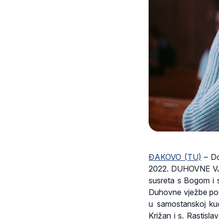
ĐAKOVO (TU)
– Do
2022. DUHOVNE VJEŽ
susreta s Bogom i s
Duhovne vježbe poči
u samostanskoj kuć
Križan i s. Rastisla