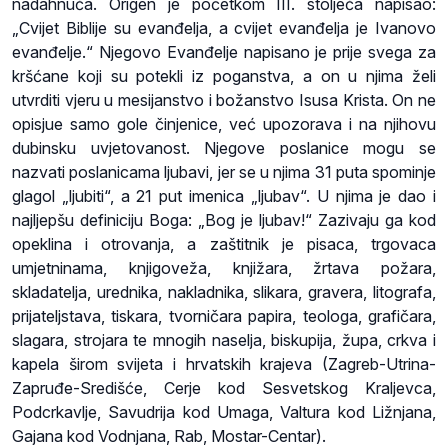
nadahnuća. Origen je početkom III. stoljeća napisao:
„Cvijet Biblije su evanđelja, a cvijet evanđelja je Ivanovo
evanđelje.“ Njegovo Evanđelje napisano je prije svega za
kršćane koji su potekli iz poganstva, a on u njima želi
utvrditi vjeru u mesijanstvo i božanstvo Isusa Krista. On ne
opisjue samo gole činjenice, već upozorava i na njihovu
dubinsku uvjetovanost. Njegove poslanice mogu se
nazvati poslanicama ljubavi, jer se u njima 31 puta spominje
glagol „ljubiti“, a 21 put imenica „ljubav“. U njima je dao i
najljepšu definiciju Boga: „Bog je ljubav!“ Zazivaju ga kod
opeklina i otrovanja, a zaštitnik je pisaca, trgovaca
umjetninama, knjigoveža, knjižara, žrtava požara,
skladatelja, urednika, nakladnika, slikara, gravera, litografa,
prijateljstava, tiskara, tvorničara papira, teologa, grafičara,
slagara, strojara te mnogih naselja, biskupija, župa, crkva i
kapela širom svijeta i hrvatskih krajeva (Zagreb-Utrina-
Zapruđe-Središće, Cerje kod Sesvetskog Kraljevca,
Podcrkavlje, Savudrija kod Umaga, Valtura kod Ližnjana,
Gajana kod Vodnjana, Rab, Mostar-Centar).