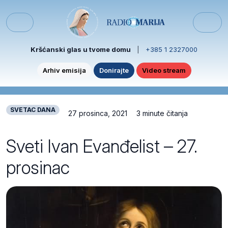
Skip to content
Skip to footer
Menu
Kršćanski glas u tvome domu
|
+385 1 2327000
Arhiv emisija
Donirajte
Video stream
SVETAC DANA
27 prosinca, 2021
3 minute čitanja
Sveti Ivan Evanđelist – 27.
prosinac