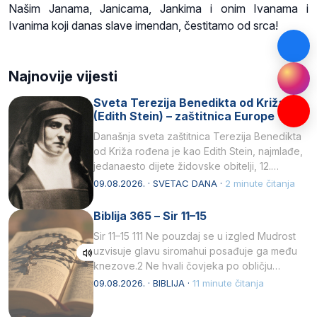
Našim Janama, Janicama, Jankima i onim Ivanama i
Ivanima koji danas slave imendan, čestitamo od srca!
Najnovije vijesti
Sveta Terezija Benedikta od Križa
(Edith Stein) – zaštitnica Europe
Današnja sveta zaštitnica Terezija Benedikta
od Križa rođena je kao Edith Stein, najmlađe,
jedanaesto dijete židovske obitelji, 12.
listopada 1891, u Wrocławu…
09.08.2026. · SVETAC DANA ·
2 minute čitanja
Biblija 365 – Sir 11–15
Sir 11–15 111 Ne pouzdaj se u izgled Mudrost
uzvisuje glavu siromahui posađuje ga među
knezove.2 Ne hvali čovjeka po obličju
njegovui…
09.08.2026. · BIBLIJA ·
11 minute čitanja