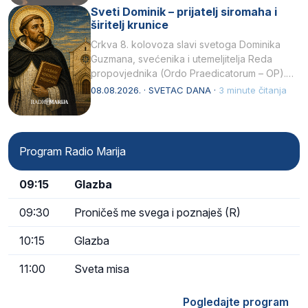
Sveti Dominik – prijatelj siromaha i
širitelj krunice
Crkva 8. kolovoza slavi svetoga Dominika
Guzmana, svećenika i utemeljitelja Reda
propovjednika (Ordo Praedicatorum – OP).
Svojim životom, dubokom ljubavlju prema
08.08.2026. · SVETAC DANA ·
3 minute čitanja
Kristu…
Program Radio Marija
09:15
Glazba
09:30
Proničeš me svega i poznaješ (R)
10:15
Glazba
11:00
Sveta misa
Pogledajte program