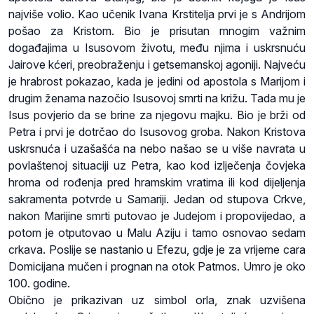
najviše volio. Kao učenik Ivana Krstitelja prvi je s Andrijom
pošao za Kristom. Bio je prisutan mnogim važnim
događajima u Isusovom životu, među njima i uskrsnuću
Jairove kćeri, preobraženju i getsemanskoj agoniji. Najveću
je hrabrost pokazao, kada je jedini od apostola s Marijom i
drugim ženama nazočio Isusovoj smrti na križu. Tada mu je
Isus povjerio da se brine za njegovu majku. Bio je brži od
Petra i prvi je dotrčao do Isusovog groba. Nakon Kristova
uskrsnuća i uzašašća na nebo našao se u više navrata u
povlaštenoj situaciji uz Petra, kao kod izlječenja čovjeka
hroma od rođenja pred hramskim vratima ili kod dijeljenja
sakramenta potvrde u Samariji. Jedan od stupova Crkve,
nakon Marijine smrti putovao je Judejom i propovijedao, a
potom je otputovao u Malu Aziju i tamo osnovao sedam
crkava. Poslije se nastanio u Efezu, gdje je za vrijeme cara
Domicijana mučen i prognan na otok Patmos. Umro je oko
100. godine.
Obično je prikazivan uz simbol orla, znak uzvišena