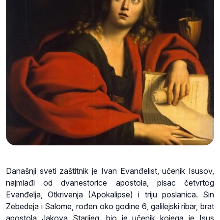
Današnji sveti zaštitnik je Ivan Evanđelist, učenik Isusov,
najmlađi od dvanestorice apostola, pisac četvrtog
Evanđelja, Otkrivenja (Apokalipse) i triju poslanica. Sin
Zebedeja i Salome, rođen oko godine 6, galilejski ribar, brat
apostola Jakova Starijeg, bio je učenik kojega je Isus