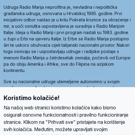
Udruga Radio Marija neprofitna je, nevladina i nepolitička
građanska udruga, osnovana u Hrvatskoj 1995. godine. Prvi
inicijativni odbor nastao je u krilu Pokreta krunice za obraćenje i
mir, a uoči osnutka uspostavljena je suradnja s Radio Marijom
Italije. Ideja o Radio Mariji i prvi program nastali su 1983. godine
u župi u Erbi na sjeveru Italije. Iz Erbe se Radio Marija postupno
širi te uskoro obuhvaća cijeli talijanski nacionalni prostor. Nakon
toga osnivaju se i uspostavljaju udruge i radijske postaje s
imenom Radio Marija u četrdesetak zemalja, počevši od Europe
pa do obiju Amerika i Afrike, sve do Filipina na azijskom
kontinentu.
Sve su nacionalne udruge utemeljene autonomno u svojim
zemljama, a međusobna su povezane preko krovne udruge
pod nazivom Svjetska obitelj Radio Marije (World Family of
Koristimo kolačiće!
Radio Maria). Svjetsku obitelj utemeljilo je sedam članica, među
kojima je i hrvatska Udruga Radio Marija.
Na našoj web stranici koristimo kolačiće kako bismo
osigurali osnovne funkcionalnosti i pravilno funkcioniranje
stranice. Klikom na "Prihvati sve" pristajete na korištenje
svih kolačića. Međutim, možete upravljati svojim