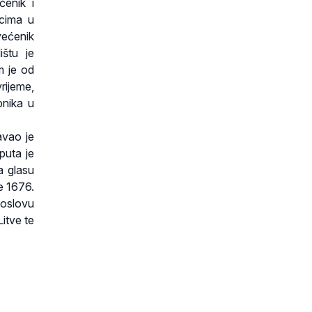
ćenik i
ęcima u
većenik
štu je
m je od
rijeme,
pnika u
avao je
puta je
a glasu
e 1676.
soslovu
Litve te