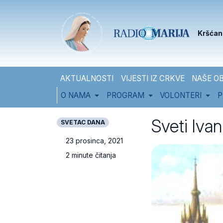
Skip to content
Skip to footer
Kršćan
AKTUALNOSTI
VIJESTI IZ CRKVE
NAŠE OB
O NAMA
PROGRAM
VOLONTERI
P
Sveti Ivan
SVETAC DANA
23 prosinca, 2021
2 minute čitanja