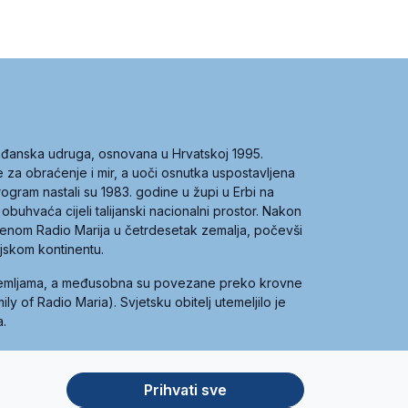
građanska udruga, osnovana u Hrvatskoj 1995.
ce za obraćenje i mir, a uoči osnutka uspostavljena
 program nastali su 1983. godine u župi u Erbi na
 obuhvaća cijeli talijanski nacionalni prostor. Nakon
 imenom Radio Marija u četrdesetak zemalja, počevši
ijskom kontinentu.
zemljama, a međusobna su povezane preko krovne
y of Radio Maria). Svjetsku obitelj utemeljilo je
a.
Prihvati sve