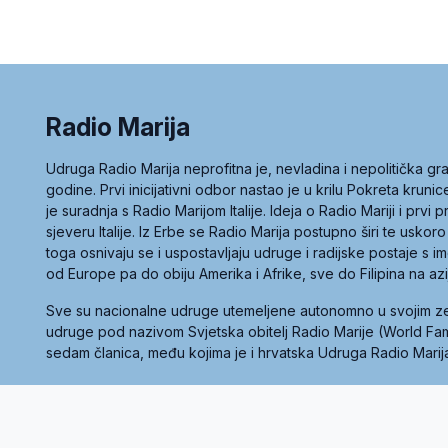
Radio Marija
Udruga Radio Marija neprofitna je, nevladina i nepolitička 
godine. Prvi inicijativni odbor nastao je u krilu Pokreta kruni
je suradnja s Radio Marijom Italije. Ideja o Radio Mariji i prvi
sjeveru Italije. Iz Erbe se Radio Marija postupno širi te uskoro
toga osnivaju se i uspostavljaju udruge i radijske postaje s
od Europe pa do obiju Amerika i Afrike, sve do Filipina na az
Sve su nacionalne udruge utemeljene autonomno u svojim 
udruge pod nazivom Svjetska obitelj Radio Marije (World Famil
sedam članica, među kojima je i hrvatska Udruga Radio Marij
la privatnosti
Kolačići
Uvjeti korištenja