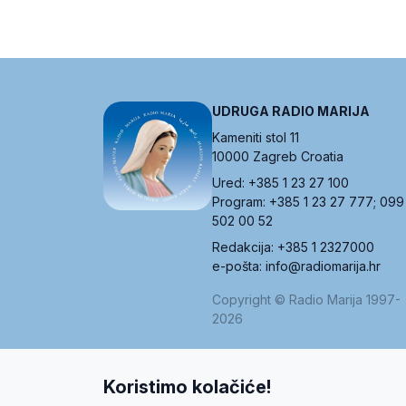
UDRUGA RADIO MARIJA
Kameniti stol 11
10000 Zagreb Croatia
Ured: +385 1 23 27 100
Program: +385 1 23 27 777; 099
502 00 52
Redakcija: +385 1 2327000
e-pošta: info@radiomarija.hr
Copyright © Radio Marija 1997-
2026
Koristimo kolačiće!
O nama
Radio
Program
Volonteri
Prijatelji
Kontakt
Pravi