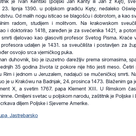
itnik je Ivan Kentski (poljski Jan Kanty ili Jan z Kęt), sve
e 23. lipnja 1390. u poljskom gradiću Kęty, nedaleko Oświ
stvu. Od malih nogu isticao se blagošću i dobrotom, a kao s
lnim radom, studijem i molitvom. Na krakowskom sveučili
irao i doktorirao 1418, zaređen je za svećenika 1421, a poto
smrti djelovao kao glasoviti profesor Svetog Pisma. Kraće v
 profesora udaljen je 1431. sa sveučilišta i postavljen za žu
ođer osvojio srca vjerničkog puka.
an duhovnik, bio je izuzetno darežljiv prema siromasima, sp
jednjih 35 godina života iz pokore nije htio jesti meso. Četiri 
u Rim i jednom u Jeruzalem, nadajući se mučeničkoj smrti. N
o je u Krakówu na Badnjak, 24. prosinca 1473. Blaženim ga j
ement X, a svetim 1767. papa Klement XIII. U Rimskom ča
imne. Omiljeni svetac u poljskom narodu, zaštitnik je Poljske i 
i crkava diljem Poljske i Sjeverne Amerike.
kupa, Jastrebarsko