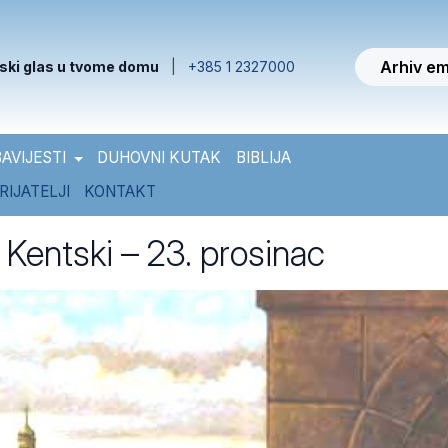
Arhiv em
ski glas u tvome domu
|
+385 1 2327000
AVIJESTI
DUHOVNI KUTAK
BIBLIJA
RIJATELJI
KONTAKT
 Kentski – 23. prosinac