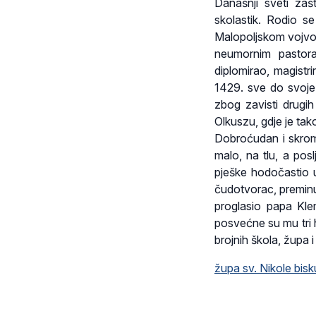
Današnji sveti zašt
skolastik. Rodio s
Malopoljskom vojvod
neumornim pastora
diplomirao, magistr
1429. sve do svoje 
zbog zavisti drugih
Olkuszu, gdje je tak
Dobroćudan i skrom
malo, na tlu, a posl
pješke hodočastio 
čudotvorac, preminu
proglasio papa Kl
posvećne su mu tri h
brojnih škola, župa 
župa sv. Nikole bis