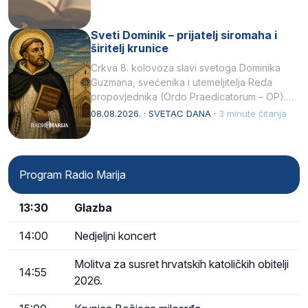
Sveti Dominik – prijatelj siromaha i
širitelj krunice
Crkva 8. kolovoza slavi svetoga Dominika
Guzmana, svećenika i utemeljitelja Reda
propovjednika (Ordo Praedicatorum – OP).
Svojim životom, dubokom ljubavlju prema
08.08.2026. · SVETAC DANA ·
3 minute čitanja
Kristu…
Program Radio Marija
13:30
Glazba
14:00
Nedjeljni koncert
Molitva za susret hrvatskih katoličkih obitelji
14:55
2026.