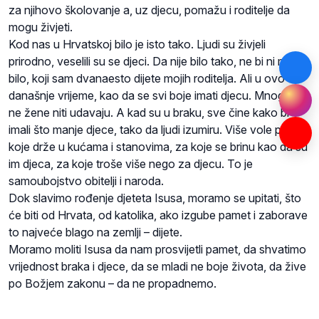
za njihovo školovanje a, uz djecu, pomažu i roditelje da
mogu živjeti.
Kod nas u Hrvatskoj bilo je isto tako. Ljudi su živjeli
prirodno, veselili su se djeci. Da nije bilo tako, ne bi ni mene
bilo, koji sam dvanaesto dijete mojih roditelja. Ali u ovo
današnje vrijeme, kao da se svi boje imati djecu. Mnogi se
ne žene niti udavaju. A kad su u braku, sve čine kako bi
imali što manje djece, tako da ljudi izumiru. Više vole pse,
koje drže u kućama i stanovima, za koje se brinu kao da su
im djeca, za koje troše više nego za djecu. To je
samoubojstvo obitelji i naroda.
Dok slavimo rođenje djeteta Isusa, moramo se upitati, što
će biti od Hrvata, od katolika, ako izgube pamet i zaborave
to najveće blago na zemlji – dijete.
Moramo moliti Isusa da nam prosvijetli pamet, da shvatimo
vrijednost braka i djece, da se mladi ne boje života, da žive
po Božjem zakonu – da ne propadnemo.