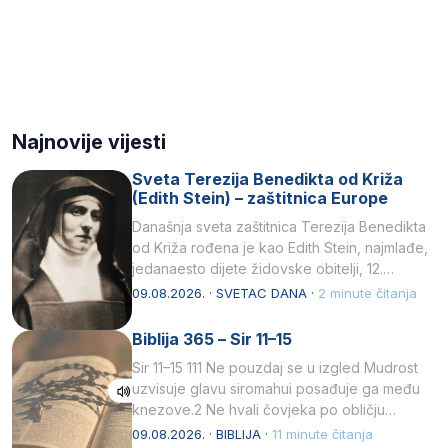
Najnovije vijesti
Sveta Terezija Benedikta od Križa
(Edith Stein) – zaštitnica Europe
Današnja sveta zaštitnica Terezija Benedikta
od Križa rođena je kao Edith Stein, najmlađe,
jedanaesto dijete židovske obitelji, 12.
listopada 1891, u Wrocławu…
09.08.2026. · SVETAC DANA ·
2 minute čitanja
Biblija 365 – Sir 11–15
Sir 11–15 111 Ne pouzdaj se u izgled Mudrost
uzvisuje glavu siromahui posađuje ga među
knezove.2 Ne hvali čovjeka po obličju
njegovui…
09.08.2026. · BIBLIJA ·
11 minute čitanja