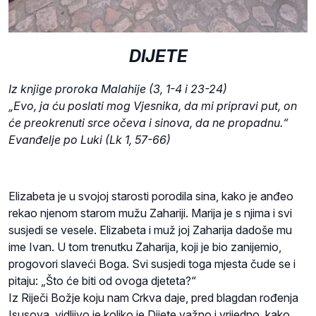
DIJETE
Iz knjige proroka Malahije (3, 1-4 i 23-24)
„Evo, ja ću poslati mog Vjesnika, da mi pripravi put, on
će preokrenuti srce očeva i sinova, da ne propadnu.“
Evanđelje po Luki (Lk 1, 57-66)
Elizabeta je u svojoj starosti porodila sina, kako je anđeo
rekao njenom starom mužu Zahariji. Marija je s njima i svi
susjedi se vesele. Elizabeta i muž joj Zaharija dadoše mu
ime Ivan. U tom trenutku Zaharija, koji je bio zanijemio,
progovori slaveći Boga. Svi susjedi toga mjesta čude se i
pitaju: „Što će biti od ovoga djeteta?“
Iz Riječi Božje koju nam Crkva daje, pred blagdan rođenja
Isusova, vidljivo je koliko je Dijete važno i vrijedno, kako