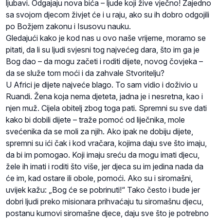
ljubavi. Odgajaju nova bića – ljude koji žive vječno! Zajedno
sa svojom djecom živjet će i u raju, ako su ih dobro odgojili
po Božjem zakonu i Isusovu nauku.
Gledajući kako je kod nas u ovo naše vrijeme, moramo se
pitati, da li su ljudi svjesni tog najvećeg dara, što im ga je
Bog dao – da mogu začeti i roditi dijete, novog čovjeka –
da se služe tom moći i da zahvale Stvoritelju?
U Africi je dijete najveće blago. To sam vidio i doživio u
Ruandi. Žena koja nema djeteta, jadna je i nesretna, kao i
njen muž. Cijela obitelj zbog toga pati. Spremni su sve dati
kako bi dobili dijete – traže pomoć od liječnika, mole
svećenika da se moli za njih. Ako ipak ne dobiju dijete,
spremni su ići čak i kod vračara, kojima daju sve što imaju,
da bi im pomogao. Koji imaju sreću da mogu imati djecu,
žele ih imati i roditi što više, jer djeca su im jedina nada da
će im, kad ostare ili obole, pomoći. Ako su i siromašni,
uvijek kažu: „Bog će se pobrinuti!“ Tako često i bude jer
dobri ljudi preko misionara prihvaćaju tu siromašnu djecu,
postanu kumovi siromašne djece, daju sve što je potrebno