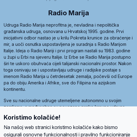
Radio Marija
Udruga Radio Marija neprofitna je, nevladina i nepolitička
građanska udruga, osnovana u Hrvatskoj 1995. godine. Prvi
inicijativni odbor nastao je u krilu Pokreta krunice za obraćenje i
mir, a uoči osnutka uspostavljena je suradnja s Radio Marijom
Italije. Ideja o Radio Mariji i prvi program nastali su 1983. godine
u župi u Erbi na sjeveru Italije. Iz Erbe se Radio Marija postupno
širi te uskoro obuhvaća cijeli talijanski nacionalni prostor. Nakon
toga osnivaju se i uspostavljaju udruge i radijske postaje s
imenom Radio Marija u četrdesetak zemalja, počevši od Europe
pa do obiju Amerika i Afrike, sve do Filipina na azijskom
kontinentu.
Sve su nacionalne udruge utemeljene autonomno u svojim
zemljama, a međusobna su povezane preko krovne udruge
pod nazivom Svjetska obitelj Radio Marije (World Family of
Koristimo kolačiće!
Radio Maria). Svjetsku obitelj utemeljilo je sedam članica, među
kojima je i hrvatska Udruga Radio Marija.
Na našoj web stranici koristimo kolačiće kako bismo
osigurali osnovne funkcionalnosti i pravilno funkcioniranje