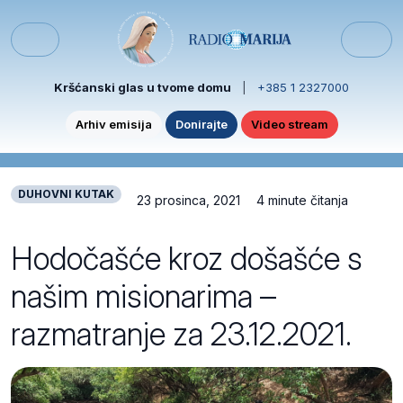
Skip to content
Skip to footer
Menu
Kršćanski glas u tvome domu
|
+385 1 2327000
Arhiv emisija
Donirajte
Video stream
DUHOVNI KUTAK
23 prosinca, 2021
4 minute čitanja
Hodočašće kroz došašće s
našim misionarima –
razmatranje za 23.12.2021.