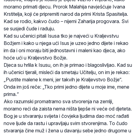
moramo primati djecu. Prorok Malahija navješćuje Ivana
Krstitelja, koji će pripremiti narod da primi Krista Spasitelja.
Kad se rodio, kakvo čudo – nijemi Zaharija progovara. Svi
se susjedi čude i raduju.
Kad su učenici pitali Isusa tko je najveći u Kraljevstvu
Božjem i kako u njega ući Isus je uzeo jedno dijete i rekao
im da i oni moraju biti jednostavni i maleni kao djeca, ako
hoće ući u Kraljevstvo Božje.
Djeca su hrlila k Isusu, on ih je primao i blagoslivljao. Kad su
ih učenici tjerali, misleći da smetaju Učitelju, on im je rekao:
„Pustite malene k meni, jer takvih je Kraljevstvo Božje“.
Onda im još reče: „Tko primi jedno dijete u moje ime, mene
prima.“
Ako razumski promatramo sva stvorenja na zemlji,
moramo reći da zaista nema ništa ljepše ni veće od djeteta.
Bog je u stvaranju svijeta i čovjeka ljudima dao moć rađati
nove ljude da rastu i upravljaju svim stvorenjima. To čudo
stvaranja čine muž i žena u davanju sebe jedno drugome u