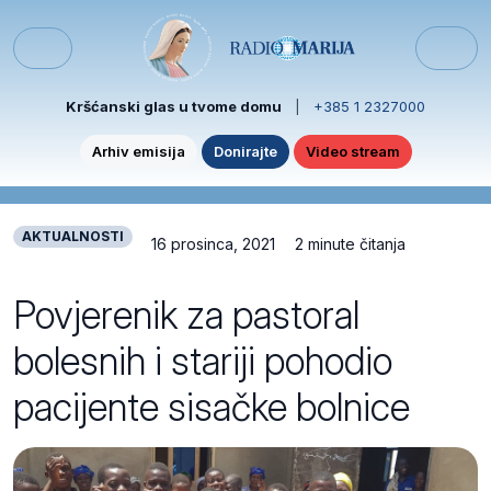
Skip to content
Skip to footer
Menu
Kršćanski glas u tvome domu
|
+385 1 2327000
Arhiv emisija
Donirajte
Video stream
AKTUALNOSTI
16 prosinca, 2021
2 minute čitanja
Povjerenik za pastoral
bolesnih i stariji pohodio
pacijente sisačke bolnice