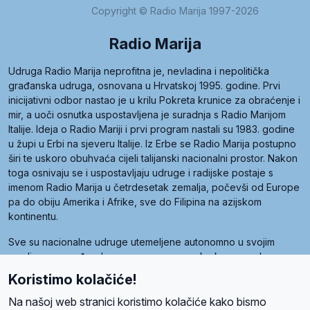
Copyright © Radio Marija 1997-2026
Radio Marija
Udruga Radio Marija neprofitna je, nevladina i nepolitička
građanska udruga, osnovana u Hrvatskoj 1995. godine. Prvi
inicijativni odbor nastao je u krilu Pokreta krunice za obraćenje i
mir, a uoči osnutka uspostavljena je suradnja s Radio Marijom
Italije. Ideja o Radio Mariji i prvi program nastali su 1983. godine
u župi u Erbi na sjeveru Italije. Iz Erbe se Radio Marija postupno
širi te uskoro obuhvaća cijeli talijanski nacionalni prostor. Nakon
toga osnivaju se i uspostavljaju udruge i radijske postaje s
imenom Radio Marija u četrdesetak zemalja, počevši od Europe
pa do obiju Amerika i Afrike, sve do Filipina na azijskom
kontinentu.
Sve su nacionalne udruge utemeljene autonomno u svojim
zemljama, a međusobna su povezane preko krovne udruge
pod nazivom Svjetska obitelj Radio Marije (World Family of
Koristimo kolačiće!
Radio Maria). Svjetsku obitelj utemeljilo je sedam članica, među
kojima je i hrvatska Udruga Radio Marija.
Na našoj web stranici koristimo kolačiće kako bismo