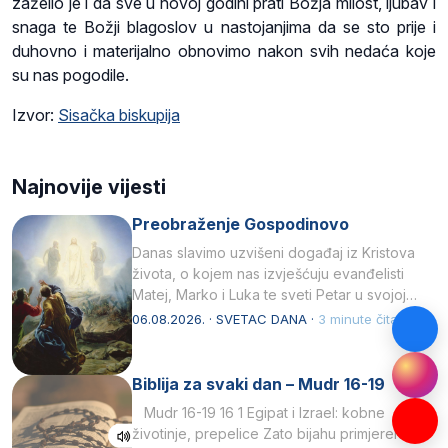
zaželio je i da sve u novoj godini prati Božja milost, ljubav i
snaga te Božji blagoslov u nastojanjima da se sto prije i
duhovno i materijalno obnovimo nakon svih nedaća koje
su nas pogodile.
Izvor:
Sisačka biskupija
Najnovije vijesti
Preobraženje Gospodinovo
Danas slavimo uzvišeni događaj iz Kristova
života, o kojem nas izvješćuju evanđelisti
Matej, Marko i Luka te sveti Petar u svojoj
drugoj…
06.08.2026. · SVETAC DANA ·
3 minute čitanja
Biblija za svaki dan – Mudr 16-19
Mudr 16-19 16 1 Egipat i Izrael: kobne
životinje, prepelice Zato bijahu primjereno