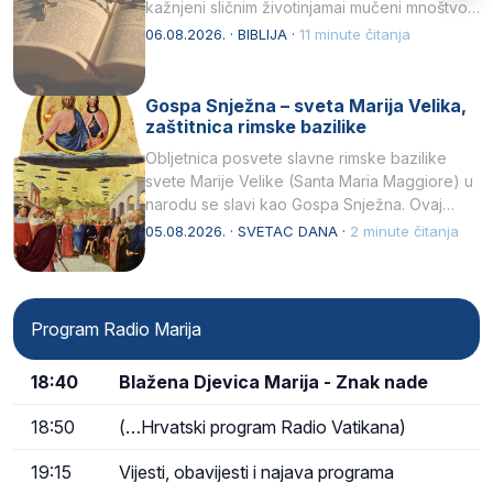
kažnjeni sličnim životinjamai mučeni mnoštvom
kukaca.2 A narod…
06.08.2026. · BIBLIJA ·
11 minute čitanja
Gospa Snježna – sveta Marija Velika,
zaštitnica rimske bazilike
Obljetnica posvete slavne rimske bazilike
svete Marije Velike (Santa Maria Maggiore) u
narodu se slavi kao Gospa Snježna. Ovaj
naziv, Sancta Maria…
05.08.2026. · SVETAC DANA ·
2 minute čitanja
Program Radio Marija
18:40
Blažena Djevica Marija - Znak nade
18:50
(…Hrvatski program Radio Vatikana)
19:15
Vijesti, obavijesti i najava programa