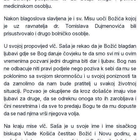
medicinskom osoblju.
Nakon blagoslova slavljena je i sv. Misu uoči Božića kojoj
je uz ravnatelja dr. Tomislava Dujmenovića bili
prisustvovalo i drugo bolničko osoblje.
U svojoj propovijed vlč. Saša je rekao da je Božić blagdan
ljubavi gdje se Bog daruje čovjeku te da smo svi mi u ovim
vremenima pozvani jedni drugima biti dar i ljubav. Bog nas
ne odbacuje niti pravi podjele nego poziva k sebi da mu se
poklonimo sa svojom skromnošću i u svojoj poniznosti ta
da zamolimo da nam bude pratitelj u svakoj životnoj
situaciji. Pozvao je okupljene da kroz došašće imaju vise
ljubavi za druge, da se odreknu onoga sto ih zarobljava i
čini nesretnima i da sve to predaju Bogu te da mu dopuste
da se nad njima vrši njegova volja.
Na kraju mise vlč. Saša je u svoje ime i ime sisačkog
biskupa Vlade Košića čestitao Božić i Novu godinu, a