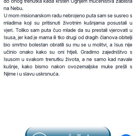
do onog trenutka kada kršten Ognjem mučeništva zablista
na Nebu.
U mom misionarskom radu nebrojeno puta sam se susreo s
mladima koji su pritisnuti životnim kušnjama posustali u
vjeri. Toliko sam puta čuo mlade da su prestali vjerovati u
Isusa, jer kad je mama ili tko drugi od dragih članova obitelji
bio smrtno bolestan obratili su mu se u molitvi, a Isus nije
učinio onako kako su oni htjeli. Gradimo zajedništvo s
Isusom u svakom trenutku života, a ne samo kad navale
kušnje, kako bismo nakon ovozemaljske muke prešli s
Njime i u slavu uskrsnuća.