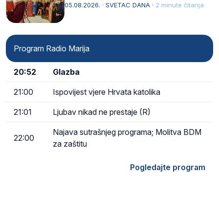
naziv, Sancta Maria…
05.08.2026. · SVETAC DANA ·
2 minute čitanja
Program Radio Marija
20:52
Glazba
21:00
Ispovijest vjere Hrvata katolika
21:01
Ljubav nikad ne prestaje (R)
Najava sutrašnjeg programa; Molitva BDM
22:00
za zaštitu
Pogledajte program