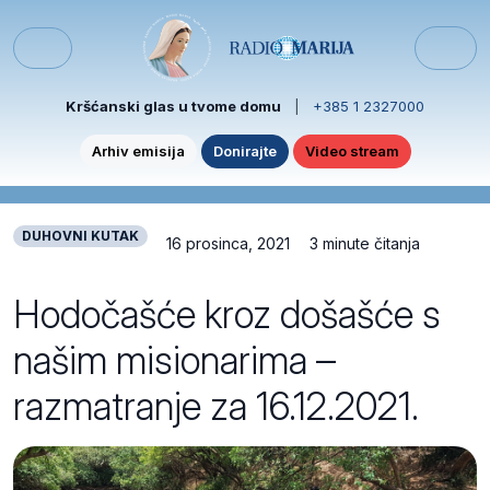
Skip to content
Skip to footer
Menu
Kršćanski glas u tvome domu
|
+385 1 2327000
Arhiv emisija
Donirajte
Video stream
DUHOVNI KUTAK
16 prosinca, 2021
3 minute čitanja
Hodočašće kroz došašće s
našim misionarima –
razmatranje za 16.12.2021.