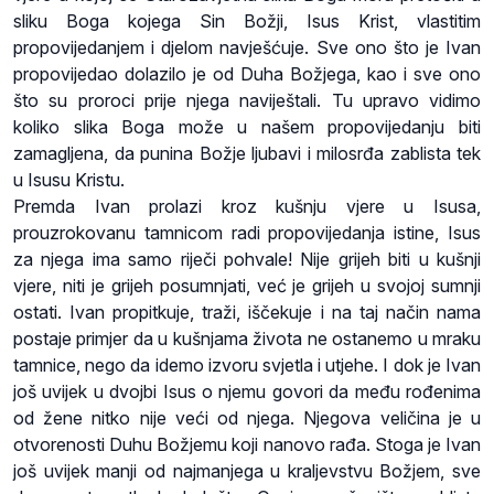
sliku Boga kojega Sin Božji, Isus Krist, vlastitim
propovijedanjem i djelom navješćuje. Sve ono što je Ivan
propovijedao dolazilo je od Duha Božjega, kao i sve ono
što su proroci prije njega naviještali. Tu upravo vidimo
koliko slika Boga može u našem propovijedanju biti
zamagljena, da punina Božje ljubavi i milosrđa zablista tek
u Isusu Kristu.
Premda Ivan prolazi kroz kušnju vjere u Isusa,
prouzrokovanu tamnicom radi propovijedanja istine, Isus
za njega ima samo riječi pohvale! Nije grijeh biti u kušnji
vjere, niti je grijeh posumnjati, već je grijeh u svojoj sumnji
ostati. Ivan propitkuje, traži, iščekuje i na taj način nama
postaje primjer da u kušnjama života ne ostanemo u mraku
tamnice, nego da idemo izvoru svjetla i utjehe. I dok je Ivan
još uvijek u dvojbi Isus o njemu govori da među rođenima
od žene nitko nije veći od njega. Njegova veličina je u
otvorenosti Duhu Božjemu koji nanovo rađa. Stoga je Ivan
još uvijek manji od najmanjega u kraljevstvu Božjem, sve