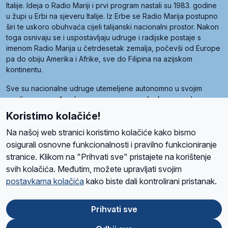
Italije. Ideja o Radio Mariji i prvi program nastali su 1983. godine
u župi u Erbi na sjeveru Italije. Iz Erbe se Radio Marija postupno
širi te uskoro obuhvaća cijeli talijanski nacionalni prostor. Nakon
toga osnivaju se i uspostavljaju udruge i radijske postaje s
imenom Radio Marija u četrdesetak zemalja, počevši od Europe
pa do obiju Amerika i Afrike, sve do Filipina na azijskom
kontinentu.
Sve su nacionalne udruge utemeljene autonomno u svojim
zemljama, a međusobna su povezane preko krovne udruge
pod nazivom Svjetska obitelj Radio Marije (World Family of
Koristimo kolačiće!
Radio Maria). Svjetsku obitelj utemeljilo je sedam članica, među
kojima je i hrvatska Udruga Radio Marija.
Na našoj web stranici koristimo kolačiće kako bismo
osigurali osnovne funkcionalnosti i pravilno funkcioniranje
stranice. Klikom na "Prihvati sve" pristajete na korištenje
svih kolačića. Međutim, možete upravljati svojim
O nama
Radio
Program
Volonteri
Prijatelji
Kontakt
Pravila privatnosti
postavkama kolačića
kako biste dali kontrolirani pristanak.
Kolačići
Uvjeti korištenja
Ova stranica je zaštićena Google reCAPTCHA sustavom
Prihvati sve