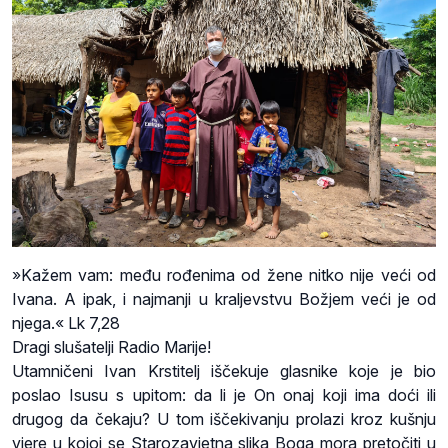
»Kažem vam: među rođenima od žene nitko nije veći od
Ivana. A ipak, i najmanji u kraljevstvu Božjem veći je od
njega.« Lk 7,28
Dragi slušatelji Radio Marije!
Utamničeni Ivan Krstitelj iščekuje glasnike koje je bio
poslao Isusu s upitom: da li je On onaj koji ima doći ili
drugog da čekaju? U tom iščekivanju prolazi kroz kušnju
vjere u kojoj se Starozavjetna slika Boga mora pretočiti u