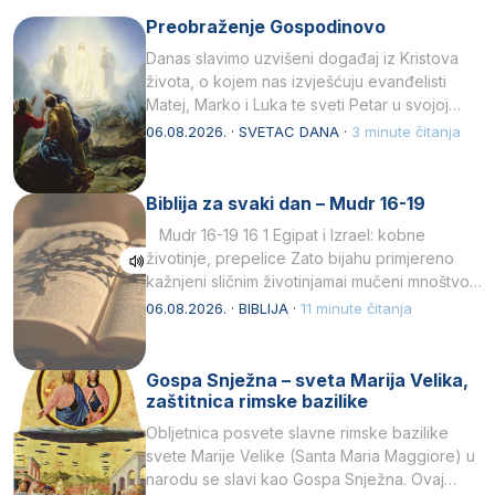
Preobraženje Gospodinovo
Danas slavimo uzvišeni događaj iz Kristova
života, o kojem nas izvješćuju evanđelisti
Matej, Marko i Luka te sveti Petar u svojoj
drugoj…
06.08.2026. · SVETAC DANA ·
3 minute čitanja
Biblija za svaki dan – Mudr 16-19
Mudr 16-19 16 1 Egipat i Izrael: kobne
životinje, prepelice Zato bijahu primjereno
kažnjeni sličnim životinjamai mučeni mnoštvom
kukaca.2 A narod…
06.08.2026. · BIBLIJA ·
11 minute čitanja
Gospa Snježna – sveta Marija Velika,
zaštitnica rimske bazilike
Obljetnica posvete slavne rimske bazilike
svete Marije Velike (Santa Maria Maggiore) u
narodu se slavi kao Gospa Snježna. Ovaj