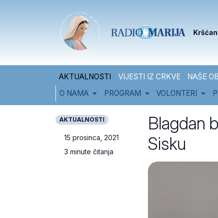
Skip to content
Skip to footer
Kršćan
AKTUALNOSTI
VIJESTI IZ CRKVE
NAŠE OB
O NAMA
PROGRAM
VOLONTERI
P
Blagdan b
AKTUALNOSTI
Sisku
15 prosinca, 2021
3 minute čitanja