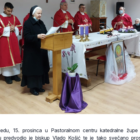
ijedu, 15. prosinca u Pastoralnom centru katedralne župe
 predvodio je biskup Vlado Košić te je tako svečano pros