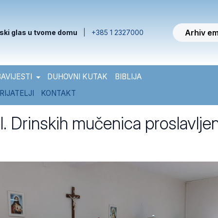
Arhiv em
ski glas u tvome domu
|
+385 1 2327000
AVIJESTI
DUHOVNI KUTAK
BIBLIJA
RIJATELJI
KONTAKT
l. Drinskih mučenica proslavlje