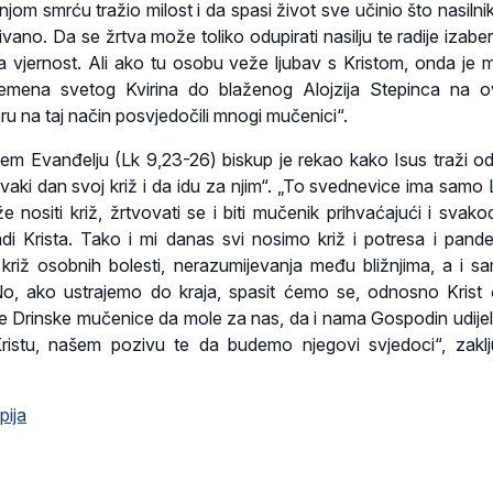
njom smrću tražio milost i da spasi život sve učinio što nasilnik 
ivano. Da se žrtva može toliko odupirati nasilju te radije izabe
a vjernost. Ali ako tu osobu veže ljubav s Kristom, onda je 
remena svetog Kvirina do blaženog Alojzija Stepinca na 
ru na taj način posvjedočili mnogi mučenici“.
m Evanđelju (Lk 9,23-26) biskup je rekao kako Isus traži od
aki dan svoj križ i da idu za njim“. „To svednevice ima samo 
 nositi križ, žrtvovati se i biti mučenik prihvaćajući i svak
 radi Krista. Tako i mi danas svi nosimo križ i potresa i pande
križ osobnih bolesti, nerazumijevanja među bližnjima, a i sa
No, ako ustrajemo do kraja, spasit ćemo se, odnosno Krist
te Drinske mučenice da mole za nas, da i nama Gospodin udijeli
 Kristu, našem pozivu te da budemo njegovi svjedoci“, zaklj
pija