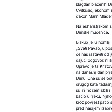
blagdan blaženih Dr
Cvitkušić, ekonom 
đakon Marin Mlađen
Na euharistijskom sl
Drinske mučenice.
Biskup je u homilij
„Sveti Pavao, u pos
će nas rastaviti od l
dajući odgovor: ni i
Upravo je ta Kristo
na današnji dan prije
Drinu. One su se odu
drugog kata tadašnj
su ih nožem ubili i
bacio u rijeku. Nji
kroz povijest patio 
pred nasiljem izabi