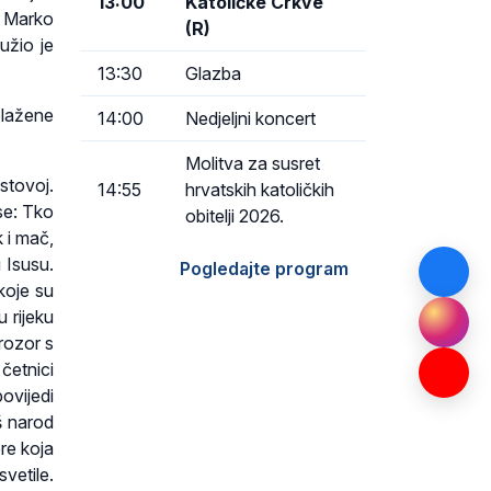
13:00
Katoličke Crkve
. Marko
(R)
užio je
13:30
Glazba
blažene
14:00
Nedjeljni koncert
Molitva za susret
stovoj.
14:55
hrvatskih katoličkih
se: Tko
obitelji 2026.
k i mač,
u Isusu.
Pogledajte program
koje su
u rijeku
rozor s
četnici
ovijedi
š narod
ere koja
vetile.