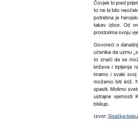
Čovjek bi pred prijet
to ne bi bilo neoček
potrebna je herojsk
takav izbor. Od v
prostorima svoju vje
Govoreći o današnje
učenika da uzmu „sv
to znači da se može
križeve i trpljenja
imamo i svaki svoj 
možemo biti križ. 
spasiti. Molimo sve
ustrajne vjernosti
biskup.
Izvor:
Sisačka bisku