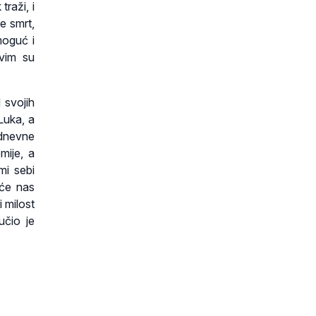
traži, i
re smrt,
moguć i
ovim su
 svojih
Luka, a
odnevne
mije, a
mi sebi
 će nas
 milost
učio je