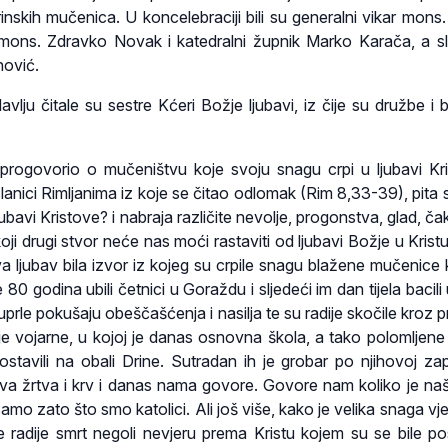
inskih mučenica. U koncelebraciji bili su generalni vikar mons
mons. Zdravko Novak i katedralni župnik Marko Karača, a sl
ović.
avlju čitale su sestre Kćeri Božje ljubavi, iz čije su družbe i 
i progovorio o mučeništvu koje svoju snagu crpi u ljubavi Kri
lanici Rimljanima iz koje se čitao odlomak (Rim 8,33-39), pita 
jubavi Kristove? i nabraja različite nevolje, progonstva, glad, ča
koji drugi stvor neće nas moći rastaviti od ljubavi Božje u Krist
va ljubav bila izvor iz kojeg su crpile snagu blažene mučenice 
 80 godina ubili četnici u Goraždu i sljedeći im dan tijela bacili 
prle pokušaju obeščašćenja i nasilja te su radije skočile kroz p
e vojarne, u kojoj je danas osnovna škola, a tako polomljene 
 ostavili na obali Drine. Sutradan ih je grobar po njihovoj zap
hova žrtva i krv i danas nama govore. Govore nam koliko je na
samo zato što smo katolici. Ali još više, kako je velika snaga vj
re radije smrt negoli nevjeru prema Kristu kojem su se bile pos