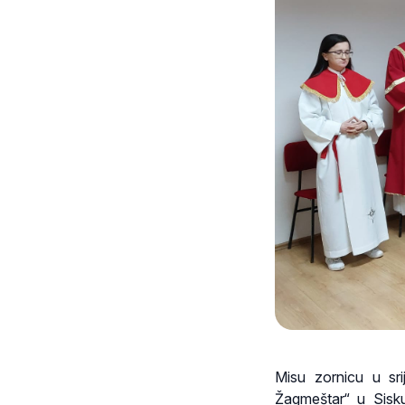
Misu zornicu u sr
Žagmeštar“ u Sisku