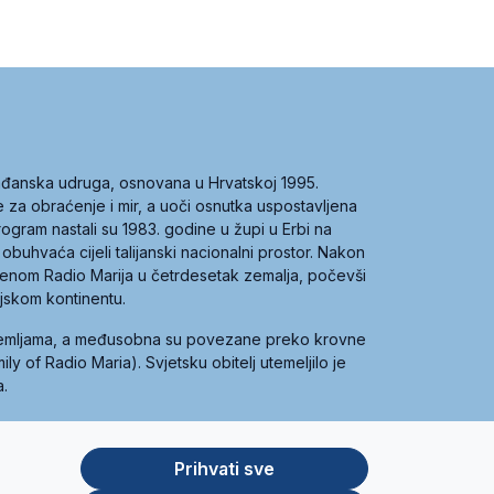
građanska udruga, osnovana u Hrvatskoj 1995.
ce za obraćenje i mir, a uoči osnutka uspostavljena
 program nastali su 1983. godine u župi u Erbi na
 obuhvaća cijeli talijanski nacionalni prostor. Nakon
 imenom Radio Marija u četrdesetak zemalja, počevši
ijskom kontinentu.
zemljama, a međusobna su povezane preko krovne
y of Radio Maria). Svjetsku obitelj utemeljilo je
a.
Prihvati sve