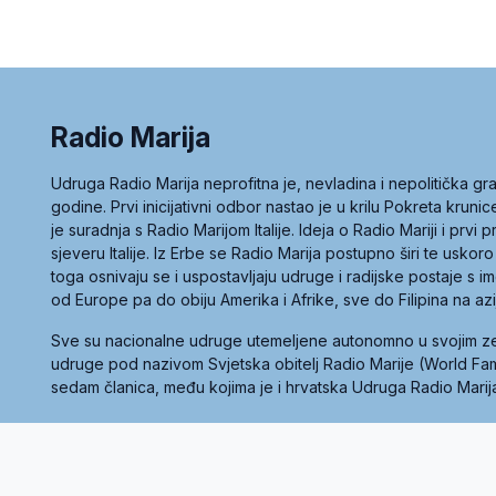
Radio Marija
Udruga Radio Marija neprofitna je, nevladina i nepolitička 
godine. Prvi inicijativni odbor nastao je u krilu Pokreta kruni
je suradnja s Radio Marijom Italije. Ideja o Radio Mariji i prvi
sjeveru Italije. Iz Erbe se Radio Marija postupno širi te uskoro
toga osnivaju se i uspostavljaju udruge i radijske postaje s
od Europe pa do obiju Amerika i Afrike, sve do Filipina na az
Sve su nacionalne udruge utemeljene autonomno u svojim 
udruge pod nazivom Svjetska obitelj Radio Marije (World Famil
sedam članica, među kojima je i hrvatska Udruga Radio Marij
la privatnosti
Kolačići
Uvjeti korištenja