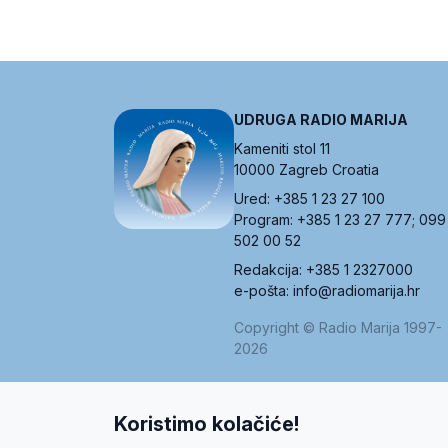
UDRUGA RADIO MARIJA
Kameniti stol 11
10000 Zagreb Croatia
Ured: +385 1 23 27 100
Program: +385 1 23 27 777; 099
502 00 52
Redakcija: +385 1 2327000
e-pošta: info@radiomarija.hr
Copyright © Radio Marija 1997-
2026
Koristimo kolačiće!
O nama
Radio
Program
Volonteri
Prijatelji
Kontakt
Pravi