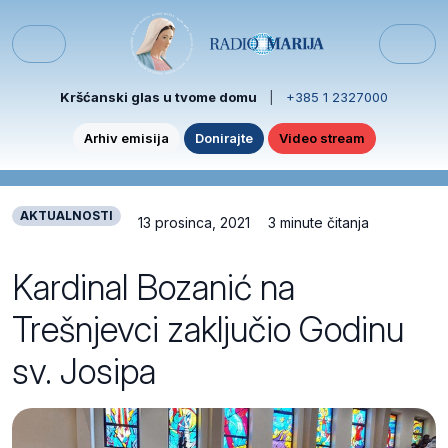
Skip to content
Skip to footer
Menu
Kršćanski glas u tvome domu
|
+385 1 2327000
Arhiv emisija
Donirajte
Video stream
AKTUALNOSTI
13 prosinca, 2021
3 minute čitanja
Kardinal Bozanić na
Trešnjevci zaključio Godinu
sv. Josipa