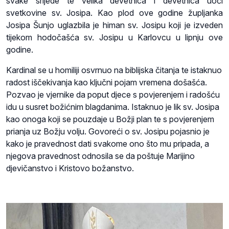
svake srijede te velika devetnica i devetnica uoči
svetkovine sv. Josipa. Kao plod ove godine župljanka
Josipa Šunjo uglazbila je himan sv. Josipu koji je izveden
tijekom hodočašća sv. Josipu u Karlovcu u lipnju ove
godine.
Kardinal se u homiliji osvrnuo na biblijska čitanja te istaknuo
radost iščekivanja kao ključni pojam vremena došašća.
Pozvao je vjernike da poput djece s povjerenjem i radošću
idu u susret božićnim blagdanima. Istaknuo je lik sv. Josipa
kao onoga koji se pouzdaje u Božji plan te s povjerenjem
prianja uz Božju volju. Govoreći o sv. Josipu pojasnio je
kako je pravednost dati svakome ono što mu pripada, a
njegova pravednost odnosila se da poštuje Marijino
djevičanstvo i Kristovo božanstvo.