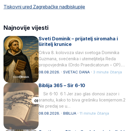
Tiskovni ured Zagrebačke nadbiskupije
Najnovije vijesti
Sveti Dominik – prijatelj siromaha i
širitelj krunice
Crkva 8. kolovoza slavi svetoga Dominika
Guzmana, svećenika i utemeljitelja Reda
propovjednika (Ordo Praedicatorum – OP).
Svojim životom, dubokom ljubavlju prema
08.08.2026. · SVETAC DANA ·
3 minute čitanja
Kristu…
Biblija 365 – Sir 6-10
Sir 6-10 6 1 Jer zao glas donosi zazor i
sramotu, kako to biva grešniku licemjernom.2
Ne predaj se u…
08.08.2026. · BIBLIJA ·
11 minute čitanja