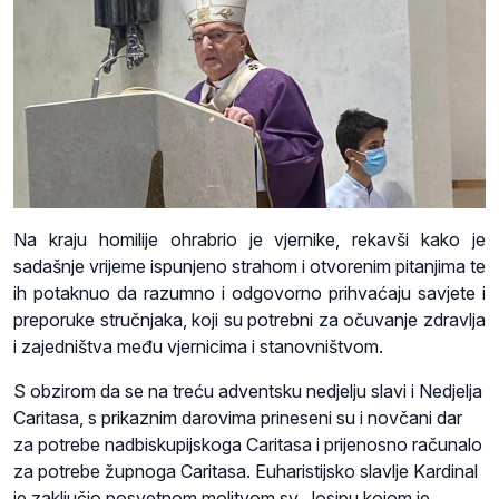
Na kraju homilije ohrabrio je vjernike, rekavši kako je
sadašnje vrijeme ispunjeno strahom i otvorenim pitanjima te
ih potaknuo da razumno i odgovorno prihvaćaju savjete i
preporuke stručnjaka, koji su potrebni za očuvanje zdravlja
i zajedništva među vjernicima i stanovništvom.
S obzirom da se na treću adventsku nedjelju slavi i Nedjelja
Caritasa, s prikaznim darovima prineseni su i novčani dar
za potrebe nadbiskupijskoga Caritasa i prijenosno računalo
za potrebe župnoga Caritasa. Euharistijsko slavlje Kardinal
je zaključio posvetnom molitvom sv. Josipu kojom je