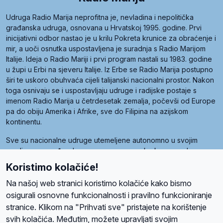
Udruga Radio Marija neprofitna je, nevladina i nepolitička
građanska udruga, osnovana u Hrvatskoj 1995. godine. Prvi
inicijativni odbor nastao je u krilu Pokreta krunice za obraćenje i
mir, a uoči osnutka uspostavljena je suradnja s Radio Marijom
Italije. Ideja o Radio Mariji i prvi program nastali su 1983. godine
u župi u Erbi na sjeveru Italije. Iz Erbe se Radio Marija postupno
širi te uskoro obuhvaća cijeli talijanski nacionalni prostor. Nakon
toga osnivaju se i uspostavljaju udruge i radijske postaje s
imenom Radio Marija u četrdesetak zemalja, počevši od Europe
pa do obiju Amerika i Afrike, sve do Filipina na azijskom
kontinentu.
Sve su nacionalne udruge utemeljene autonomno u svojim
zemljama, a međusobna su povezane preko krovne udruge
pod nazivom Svjetska obitelj Radio Marije (World Family of
Koristimo kolačiće!
Radio Maria). Svjetsku obitelj utemeljilo je sedam članica, među
kojima je i hrvatska Udruga Radio Marija.
Na našoj web stranici koristimo kolačiće kako bismo
osigurali osnovne funkcionalnosti i pravilno funkcioniranje
stranice. Klikom na "Prihvati sve" pristajete na korištenje
svih kolačića. Međutim, možete upravljati svojim