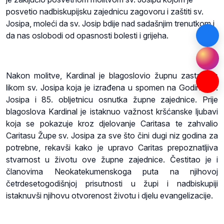
posvetio nadbiskupijsku zajednicu zagovoru i zaštiti sv.
Josipa, moleći da sv. Josip bdije nad sadašnjim trenutkom i
da nas oslobodi od opasnosti bolesti i grijeha.
Nakon molitve, Kardinal je blagoslovio župnu zastavu s
likom sv. Josipa koja je izrađena u spomen na Godinu sv.
Josipa i 85. obljetnicu osnutka župne zajednice. Prije
blagoslova Kardinal je istaknuo važnost kršćanske ljubavi
koja se pokazuje kroz djelovanje Caritasa te zahvalio
Caritasu Župe sv. Josipa za sve što čini dugi niz godina za
potrebne, rekavši kako je upravo Caritas prepoznatljiva
stvarnost u životu ove župne zajednice. Čestitao je i
članovima Neokatekumenskoga puta na njihovoj
četrdesetogodišnjoj prisutnosti u župi i nadbiskupiji
istaknuvši njihovu otvorenost životu i djelu evangelizacije.