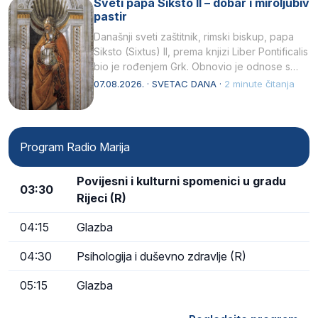
Sveti papa Siksto II – dobar i miroljubiv
pastir
Današnji sveti zaštitnik, rimski biskup, papa
Siksto (Sixtus) II, prema knjizi Liber Pontificalis
bio je rođenjem Grk. Obnovio je odnose s
afričkim…
07.08.2026. · SVETAC DANA ·
2 minute čitanja
Program Radio Marija
Povijesni i kulturni spomenici u gradu
03:30
Rijeci (R)
04:15
Glazba
04:30
Psihologija i duševno zdravlje (R)
05:15
Glazba