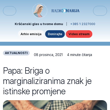
Skip to content
Skip to footer
Menu
Kršćanski glas u tvome domu
|
+385 1 2327000
Arhiv emisija
Donirajte
Video stream
AKTUALNOSTI
08 prosinca, 2021
4 minute čitanja
Papa: Briga o
marginaliziranima znak je
istinske promjene