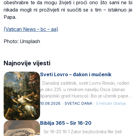
obeshrabre te da mogu živjeti i proći ono što sami ne bi
nikada mogli ni proživjeti ni suočiti se s tim – istaknuo je
Papa.
(Vatican News – bc – aa)
Photo: Unsplash
Najnovije vijesti
Sveti Lovro – đakon i mučenik
Današnji zaštitnik, sveti Lovro Rimski, rođen
je oko 225. u rimskom naselju Osca (danas
španjolski grad Huesca). Bio je učenik pape…
10.08.2026. · SVETAC DANA ·
3 minute čitanja
Biblija 365 – Sir 16-20
Sir 16-20 16 1 Zator bezbožnika Ne želi