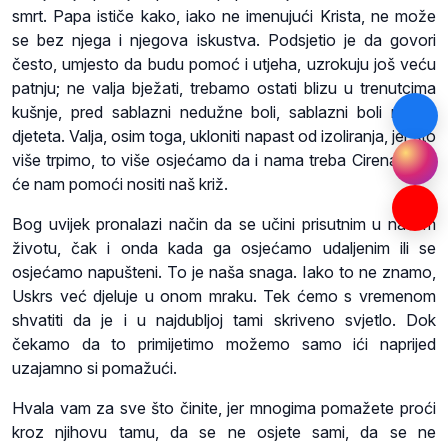
smrt. Papa ističe kako, iako ne imenujući Krista, ne može
se bez njega i njegova iskustva. Podsjetio je da govori
često, umjesto da budu pomoć i utjeha, uzrokuju još veću
patnju; ne valja bježati, trebamo ostati blizu u trenutcima
kušnje, pred sablazni nedužne boli, sablazni boli nekog
djeteta. Valja, osim toga, ukloniti napast od izoliranja, jer što
više trpimo, to više osjećamo da i nama treba Cirenac koji
će nam pomoći nositi naš križ.
Bog uvijek pronalazi način da se učini prisutnim u našem
životu, čak i onda kada ga osjećamo udaljenim ili se
osjećamo napušteni. To je naša snaga. Iako to ne znamo,
Uskrs već djeluje u onom mraku. Tek ćemo s vremenom
shvatiti da je i u najdubljoj tami skriveno svjetlo. Dok
čekamo da to primijetimo možemo samo ići naprijed
uzajamno si pomažući.
Hvala vam za sve što činite, jer mnogima pomažete proći
kroz njihovu tamu, da se ne osjete sami, da se ne