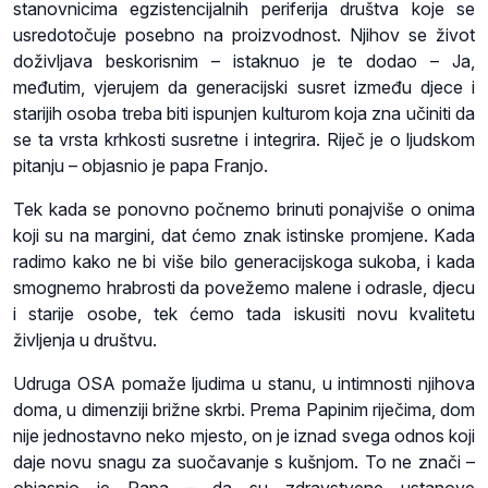
stanovnicima egzistencijalnih periferija društva koje se
usredotočuje posebno na proizvodnost. Njihov se život
doživljava beskorisnim – istaknuo je te dodao – Ja,
međutim, vjerujem da generacijski susret između djece i
starijih osoba treba biti ispunjen kulturom koja zna učiniti da
se ta vrsta krhkosti susretne i integrira. Riječ je o ljudskom
pitanju – objasnio je papa Franjo.
Tek kada se ponovno počnemo brinuti ponajviše o onima
koji su na margini, dat ćemo znak istinske promjene. Kada
radimo kako ne bi više bilo generacijskoga sukoba, i kada
smognemo hrabrosti da povežemo malene i odrasle, djecu
i starije osobe, tek ćemo tada iskusiti novu kvalitetu
življenja u društvu.
Udruga OSA pomaže ljudima u stanu, u intimnosti njihova
doma, u dimenziji brižne skrbi. Prema Papinim riječima, dom
nije jednostavno neko mjesto, on je iznad svega odnos koji
daje novu snagu za suočavanje s kušnjom. To ne znači –
objasnio je Papa – da su zdravstvene ustanove