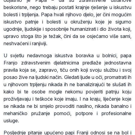
beskorisne, nego trebaju postati krajnje rješenje u iskustvu
bolesti i trpljenja. Papa hvali njihovo djelo, jer čini mogućim
iskustvo patnje i bolesti u okruženju koje je sigurno
ugodnije, ljudskije i sposobnije humanizirati i dio života koji,
upravo stoga što je težak, čini da se osjećamo više sami,
neshvaćeni i ranjiviji.
U svjetlu nedavnoga iskustva boravka u bolnici, papa
Franjo zdravstvenim djelatnicima predlaže jednostavna
pravila koja se, zapravo, tiču onih koji svoju službu i svoj
posao žive na ljudski način. Gledati ljude u oči, promatrati ih
u njihovom trpljenju nikada ih ne banalizirajući te slušati ih
kako bi te osobe mogle nekomu povjeriti patnju koju
proživljavaju i teškoće koje imaju. I na kraju, liječenje koje
se nikada ne bi smjelo provoditi nasilno, nikada banalno i
mehaničko pružanje pomoći, potpore i profesionalne
usluge.
Posljednje pitanje upućeno papi Franji odnosi se na bol i