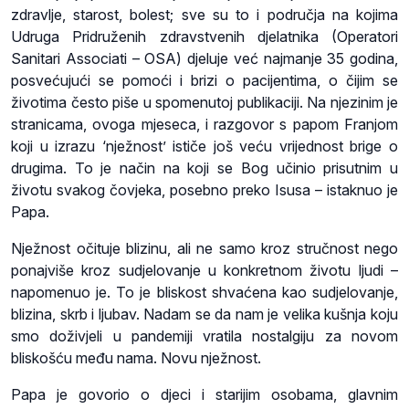
zdravlje, starost, bolest; sve su to i područja na kojima
Udruga Pridruženih zdravstvenih djelatnika (Operatori
Sanitari Associati – OSA) djeluje već najmanje 35 godina,
posvećujući se pomoći i brizi o pacijentima, o čijim se
životima često piše u spomenutoj publikaciji. Na njezinim je
stranicama, ovoga mjeseca, i razgovor s papom Franjom
koji u izrazu ‘nježnost’ ističe još veću vrijednost brige o
drugima. To je način na koji se Bog učinio prisutnim u
životu svakog čovjeka, posebno preko Isusa – istaknuo je
Papa.
Nježnost očituje blizinu, ali ne samo kroz stručnost nego
ponajviše kroz sudjelovanje u konkretnom životu ljudi –
napomenuo je. To je bliskost shvaćena kao sudjelovanje,
blizina, skrb i ljubav. Nadam se da nam je velika kušnja koju
smo doživjeli u pandemiji vratila nostalgiju za novom
bliskošću među nama. Novu nježnost.
Papa je govorio o djeci i starijim osobama, glavnim