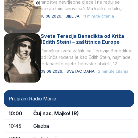
mnoštva nevrijedne djece i ne raduj se
bezbožnim sinovima.2 Ma koliko ih bilo,…
10.08.2026. · BIBLIJA ·
11 minute čitanja
Sveta Terezija Benedikta od Križa
(Edith Stein) – zaštitnica Europe
Današnja sveta zaštitnica Terezija Benedikta
od Križa rođena je kao Edith Stein, najmlađe,
jedanaesto dijete židovske obitelji, 12.
listopada 1891, u Wrocławu…
09.08.2026. · SVETAC DANA ·
2 minute čitanja
Program Radio Marija
10:00
Čuj nas, Majko! (R)
10:45
Glazba