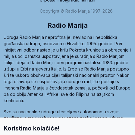
Copyright © Radio Marija 1997-2026
Radio Marija
Udruga Radio Marija neprofitna je, nevladina i nepolitička
građanska udruga, osnovana u Hrvatskoj 1995. godine. Prvi
inicijativni odbor nastao je u krilu Pokreta krunice za obraćenje i
mir, a uoči osnutka uspostavljena je suradnja s Radio Marijom
Italije. Ideja o Radio Mariji i prvi program nastali su 1983. godine
u župi u Erbi na sjeveru Italije. Iz Erbe se Radio Marija postupno
širi te uskoro obuhvaća cijeli talijanski nacionalni prostor. Nakon
toga osnivaju se i uspostavljaju udruge i radijske postaje s
imenom Radio Marija u četrdesetak zemalja, počevši od Europe
pa do obiju Amerika i Afrike, sve do Filipina na azijskom
kontinentu.
Sve su nacionalne udruge utemeljene autonomno u svojim
zemljama, a međusobna su povezane preko krovne udruge
pod nazivom Svjetska obitelj Radio Marije (World Family of
Koristimo kolačiće!
Radio Maria). Svjetsku obitelj utemeljilo je sedam članica, među