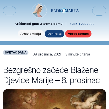
Skip to content
Skip to footer
Menu
Kršćanski glas u tvome domu
|
+385 1 2327000
Arhiv emisija
Donirajte
Video stream
SVETAC DANA
08 prosinca, 2021
3 minute čitanja
Bezgrešno začeće Blažene
Djevice Marije – 8. prosinac