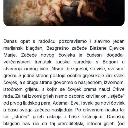
Danas opet s radošću pozdravljamo i slavimo jedan
marijanski blagdan, Bezgrešno začeće Blažene Djevice
Marije. Začeće novog čovjeka je čudesni događaj,
veličanstveni trenutak ljudske suradnje s Bogom u
stvaranju novog bića. Nismo bezgrešni, štoviše, svi smo
grešni. S jedne strane postoje osobni grijesi koje čini svaki
čovjek, a s druge strane govorimo o nasljednom, izvornom,
istočnom grijehu, s kojim se čovjek prema nauci Crkve
rađa. Za taj izvorni grijeh nismo osobno krivi jer on „istječe“
od prvog ljudskog para, Adama i Eve, i svaki ga novi čovjek
u času svoga začeća nasljeđuje. Po crkvenom nauku taj
se „istočni“ grijeh uklanja i briše krštenjem. Današnji
blagdan nas uči da taj praroditeljski, istočni grijeh (od