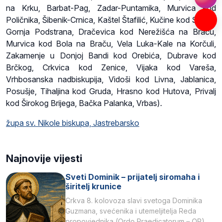
na Krku, Barbat-Pag, Zadar-Puntamika, Murvica kod
Poličnika, Šibenik-Crnica, Kaštel Štafilić, Kučine kod Solina,
Gornja Podstrana, Dračevica kod Nerežišća na Braču,
Murvica kod Bola na Braču, Vela Luka-Kale na Korčuli,
Zakamenje u Donjoj Bandi kod Orebića, Dubrave kod
Brčkog, Crkvica kod Zenice, Vijaka kod Vareša,
Vrhbosanska nadbiskupija, Vidoši kod Livna, Jablanica,
Posušje, Tihaljina kod Gruda, Hrasno kod Hutova, Privalj
kod Širokog Brijega, Bačka Palanka, Vrbas).
župa sv. Nikole biskupa, Jastrebarsko
Najnovije vijesti
Sveti Dominik – prijatelj siromaha i
širitelj krunice
Crkva 8. kolovoza slavi svetoga Dominika
Guzmana, svećenika i utemeljitelja Reda
propovjednika (Ordo Praedicatorum – OP).