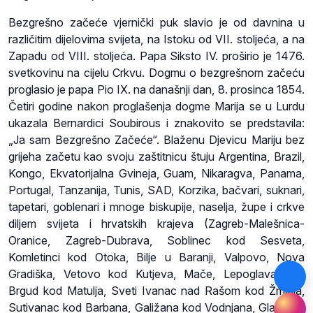
Bezgrešno začeće vjernički puk slavio je od davnina u
različitim dijelovima svijeta, na Istoku od VII. stoljeća, a na
Zapadu od VIII. stoljeća. Papa Siksto IV. proširio je 1476.
svetkovinu na cijelu Crkvu. Dogmu o bezgrešnom začeću
proglasio je papa Pio IX. na današnji dan, 8. prosinca 1854.
Četiri godine nakon proglašenja dogme Marija se u Lurdu
ukazala Bernardici Soubirous i znakovito se predstavila:
„Ja sam Bezgrešno Začeće“. Blaženu Djevicu Mariju bez
grijeha začetu kao svoju zaštitnicu štuju Argentina, Brazil,
Kongo, Ekvatorijalna Gvineja, Guam, Nikaragva, Panama,
Portugal, Tanzanija, Tunis, SAD, Korzika, bačvari, suknari,
tapetari, goblenari i mnoge biskupije, naselja, župe i crkve
diljem svijeta i hrvatskih krajeva (Zagreb-Malešnica-
Oranice, Zagreb-Dubrava, Soblinec kod Sesveta,
Komletinci kod Otoka, Bilje u Baranji, Valpovo, Nova
Gradiška, Vetovo kod Kutjeva, Mače, Lepoglava, Veli
Brgud kod Matulja, Sveti Ivanac nad Rašom kod Žminja,
Sutivanac kod Barbana, Galižana kod Vodnjana, Glavotok