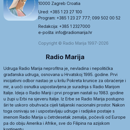
10000 Zagreb Croatia
Ured: +385 1 23 27 100
Program: +385 1 23 27 777; 099 502 00 52
Redakcija: +385 1 2327000
e-pošta: info@radiomarija.hr
Copyright © Radio Marija 1997-2026
Radio Marija
Udruga Radio Marija neprofitna je, nevladina i nepolitička
građanska udruga, osnovana u Hrvatskoj 1995. godine. Prvi
inicijativni odbor nastao je u krilu Pokreta krunice za obraćenje i
mir, a uoči osnutka uspostavljena je suradnja s Radio Marijom
Italije. Ideja o Radio Mariji i prvi program nastali su 1983. godine
u župi u Erbi na sjeveru Italije. Iz Erbe se Radio Marija postupno
širi te uskoro obuhvaća cijeli talijanski nacionalni prostor. Nakon
toga osnivaju se i uspostavljaju udruge i radijske postaje s
imenom Radio Marija u četrdesetak zemalja, počevši od Europe
pa do obiju Amerika i Afrike, sve do Filipina na azijskom
kontinentu.