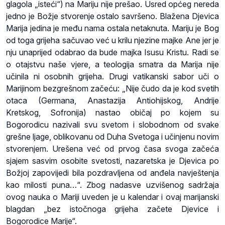
glagola „isteći“) na Mariju nije prešao. Usred općeg nereda
jedno je Božje stvorenje ostalo savršeno. Blažena Djevica
Marija jedina je među nama ostala netaknuta. Mariju je Bog
od toga grijeha sačuvao već u krilu njezine majke Ane jer je
nju unaprijed odabrao da bude majka Isusu Kristu. Radi se
o otajstvu naše vjere, a teologija smatra da Marija nije
učinila ni osobnih grijeha. Drugi vatikanski sabor uči o
Marijinom bezgrešnom začeću: „Nije čudo da je kod svetih
otaca (Germana, Anastazija Antiohijskog, Andrije
Kretskog, Sofronija) nastao običaj po kojem su
Bogorodicu nazivali svu svetom i slobodnom od svake
grešne ljage, oblikovanu od Duha Svetoga i učinjenu novim
stvorenjem. Urešena već od prvog časa svoga začeća
sjajem sasvim osobite svetosti, nazaretska je Djevica po
Božjoj zapovijedi bila pozdravljena od anđela navještenja
kao milosti puna…“. Zbog nadasve uzvišenog sadržaja
ovog nauka o Mariji uveden je u kalendar i ovaj marijanski
blagdan „bez istočnoga grijeha začete Djevice i
Bogorodice Marije“.