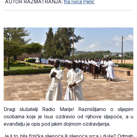
AUTOR RAZMATRANJA:
fra Ivica Perić
Dragi slušatelji Radio Marije! Razmišljamo o slijepim
osobama koje je Isus ozdravio od njihove sljepoće, a u
evanđelju je opis pod jakim dojmom ozdravljenja.
Je li to bila fizička sljepoća ili sljepoća srca i duše? Odmah