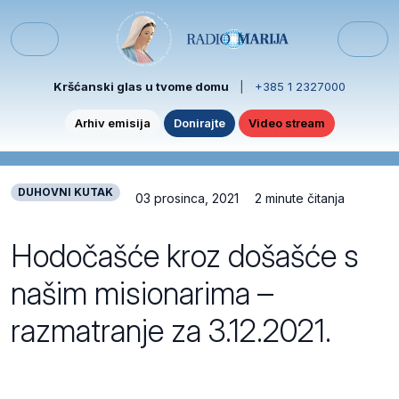
Skip to content
Skip to footer
Menu
Kršćanski glas u tvome domu
|
+385 1 2327000
Arhiv emisija
Donirajte
Video stream
DUHOVNI KUTAK
03 prosinca, 2021
2 minute čitanja
Hodočašće kroz došašće s
našim misionarima –
razmatranje za 3.12.2021.