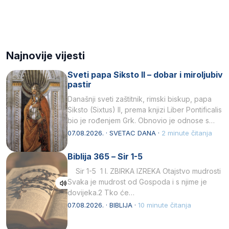
Najnovije vijesti
Sveti papa Siksto II – dobar i miroljubiv
pastir
Današnji sveti zaštitnik, rimski biskup, papa
Siksto (Sixtus) II, prema knjizi Liber Pontificalis
bio je rođenjem Grk. Obnovio je odnose s
afričkim…
07.08.2026. · SVETAC DANA ·
2 minute čitanja
Biblija 365 – Sir 1-5
Sir 1-5 1 I. ZBIRKA IZREKA Otajstvo mudrosti
Svaka je mudrost od Gospoda i s njime je
dovijeka.2 Tko će…
07.08.2026. · BIBLIJA ·
10 minute čitanja