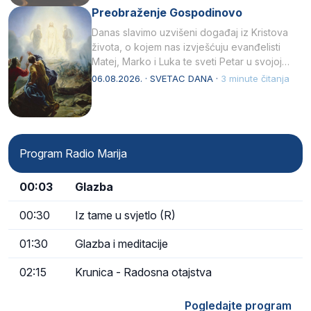
Preobraženje Gospodinovo
Danas slavimo uzvišeni događaj iz Kristova
života, o kojem nas izvješćuju evanđelisti
Matej, Marko i Luka te sveti Petar u svojoj
drugoj…
06.08.2026. · SVETAC DANA ·
3 minute čitanja
Program Radio Marija
00:03
Glazba
00:30
Iz tame u svjetlo (R)
01:30
Glazba i meditacije
02:15
Krunica - Radosna otajstva
Pogledajte program