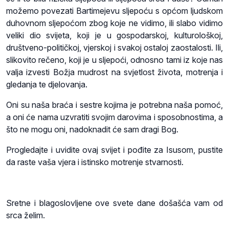
možemo povezati Bartimejevu sljepoću s općom ljudskom
duhovnom sljepoćom zbog koje ne vidimo, ili slabo vidimo
veliki dio svijeta, koji je u gospodarskoj, kulturološkoj,
društveno-političkoj, vjerskoj i svakoj ostaloj zaostalosti. Ili,
slikovito rečeno, koji je u sljepoći, odnosno tami iz koje nas
valja izvesti Božja mudrost na svjetlost života, motrenja i
gledanja te djelovanja.
Oni su naša braća i sestre kojima je potrebna naša pomoć,
a oni će nama uzvratiti svojim darovima i sposobnostima, a
što ne mogu oni, nadoknadit će sam dragi Bog.
Progledajte i uvidite ovaj svijet i pođite za Isusom, pustite
da raste vaša vjera i istinsko motrenje stvarnosti.
Sretne i blagoslovljene ove svete dane došašća vam od
srca želim.