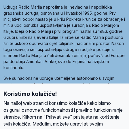
Udruga Radio Marija neprofitna je, nevladina i nepolitička
građanska udruga, osnovana u Hrvatskoj 1995. godine. Prvi
inicijativni odbor nastao je u krilu Pokreta krunice za obraćenje i
mir, a uoči osnutka uspostavljena je suradnja s Radio Marijom
Italije. Ideja o Radio Mariji i prvi program nastali su 1983. godine
u župi u Erbi na sjeveru Italije. Iz Erbe se Radio Marija postupno
širi te uskoro obuhvaća cijeli talijanski nacionalni prostor. Nakon
toga osnivaju se i uspostavljaju udruge i radijske postaje s
imenom Radio Marija u četrdesetak zemalja, počevši od Europe
pa do obiju Amerika i Afrike, sve do Filipina na azijskom
kontinentu.
Sve su nacionalne udruge utemeljene autonomno u svojim
zemljama, a međusobna su povezane preko krovne udruge
pod nazivom Svjetska obitelj Radio Marije (World Family of
Koristimo kolačiće!
Radio Maria). Svjetsku obitelj utemeljilo je sedam članica, među
kojima je i hrvatska Udruga Radio Marija.
Na našoj web stranici koristimo kolačiće kako bismo
osigurali osnovne funkcionalnosti i pravilno funkcioniranje
stranice. Klikom na "Prihvati sve" pristajete na korištenje
svih kolačića. Međutim, možete upravljati svojim