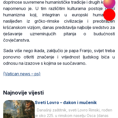
doprinose suvremene humanističke tradicije i drugih kultura,
napomenuo je. U tim različitim kulturama postoje oblici
humanizma koji, integriran u europski humanizam
naslijeđen iz grčko-rimske civilizacije i preobražen
kršćanskom vizijom, danas predstavlja najbolje sredstvo za
rješavanje uznemirujućih pitanja o budućnosti
čovječanstva.
Sada više nego ikada, zaključio je papa Franjo, svijet treba
ponovno otkriti značenje i vrijednost ljudskog bića u
odnosu na izazove s kojima se suočavamo.
(Vatican news – ps)
Najnovije vijesti
Sveti Lovro – đakon i mučenik
Današnji zaštitnik, sveti Lovro Rimski, rođen
je oko 225. u rimskom naselju Osca (danas