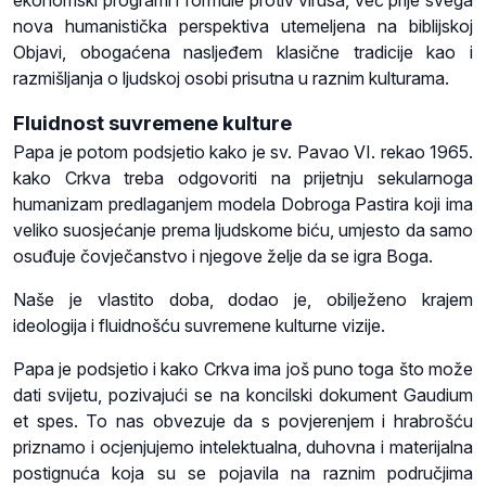
ekonomski programi i formule protiv virusa, već prije svega
nova humanistička perspektiva utemeljena na biblijskoj
Objavi, obogaćena nasljeđem klasične tradicije kao i
razmišljanja o ljudskoj osobi prisutna u raznim kulturama.
Fluidnost suvremene kulture
Papa je potom podsjetio kako je sv. Pavao VI. rekao 1965.
kako Crkva treba odgovoriti na prijetnju sekularnoga
humanizam predlaganjem modela Dobroga Pastira koji ima
veliko suosjećanje prema ljudskome biću, umjesto da samo
osuđuje čovječanstvo i njegove želje da se igra Boga.
Naše je vlastito doba, dodao je, obilježeno krajem
ideologija i fluidnošću suvremene kulturne vizije.
Papa je podsjetio i kako Crkva ima još puno toga što može
dati svijetu, pozivajući se na koncilski dokument Gaudium
et spes. To nas obvezuje da s povjerenjem i hrabrošću
priznamo i ocjenjujemo intelektualna, duhovna i materijalna
postignuća koja su se pojavila na raznim područjima