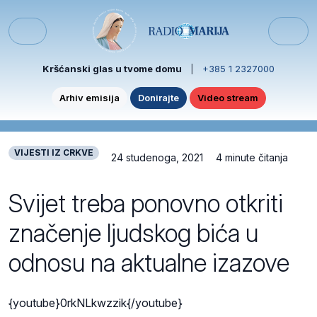
Skip to content
Skip to footer
Menu
Kršćanski glas u tvome domu
|
+385 1 2327000
Arhiv emisija
Donirajte
Video stream
VIJESTI IZ CRKVE
24 studenoga, 2021
4 minute čitanja
Svijet treba ponovno otkriti
značenje ljudskog bića u
odnosu na aktualne izazove
{youtube}0rkNLkwzzik{/youtube}