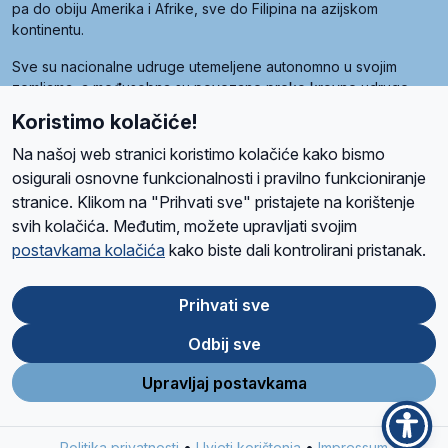
pa do obiju Amerika i Afrike, sve do Filipina na azijskom
kontinentu.
Sve su nacionalne udruge utemeljene autonomno u svojim
zemljama, a međusobna su povezane preko krovne udruge
pod nazivom Svjetska obitelj Radio Marije (World Family of
Koristimo kolačiće!
Radio Maria). Svjetsku obitelj utemeljilo je sedam članica, među
kojima je i hrvatska Udruga Radio Marija.
Na našoj web stranici koristimo kolačiće kako bismo
osigurali osnovne funkcionalnosti i pravilno funkcioniranje
stranice. Klikom na "Prihvati sve" pristajete na korištenje
svih kolačića. Međutim, možete upravljati svojim
O nama
Radio
Program
Volonteri
Prijatelji
Kontakt
Pravila privatnosti
postavkama kolačića
kako biste dali kontrolirani pristanak.
Kolačići
Uvjeti korištenja
Ova stranica je zaštićena Google reCAPTCHA sustavom
Prihvati sve
Odbij sve
App
Google
Store
Play
Upravljaj postavkama
Design and development
SIK
&
C-Tel
•
•
Politika privatnosti
Uvjeti korištenja
Impressum