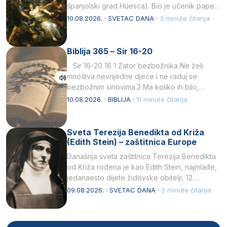
španjolski grad Huesca). Bio je učenik pape…
10.08.2026. · SVETAC DANA ·
3 minute čitanja
Biblija 365 – Sir 16-20
Sir 16-20 16 1 Zator bezbožnika Ne želi
mnoštva nevrijedne djece i ne raduj se
bezbožnim sinovima.2 Ma koliko ih bilo,…
10.08.2026. · BIBLIJA ·
11 minute čitanja
Sveta Terezija Benedikta od Križa
(Edith Stein) – zaštitnica Europe
Današnja sveta zaštitnica Terezija Benedikta
od Križa rođena je kao Edith Stein, najmlađe,
jedanaesto dijete židovske obitelji, 12.
listopada 1891, u Wrocławu…
09.08.2026. · SVETAC DANA ·
2 minute čitanja