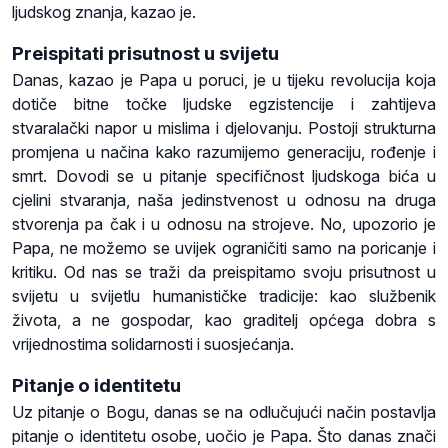
ljudskog znanja, kazao je.
Preispitati prisutnost u svijetu
Danas, kazao je Papa u poruci, je u tijeku revolucija koja
dotiče bitne točke ljudske egzistencije i zahtijeva
stvaralački napor u mislima i djelovanju. Postoji strukturna
promjena u načina kako razumijemo generaciju, rođenje i
smrt. Dovodi se u pitanje specifičnost ljudskoga bića u
cjelini stvaranja, naša jedinstvenost u odnosu na druga
stvorenja pa čak i u odnosu na strojeve. No, upozorio je
Papa, ne možemo se uvijek ograničiti samo na poricanje i
kritiku. Od nas se traži da preispitamo svoju prisutnost u
svijetu u svijetlu humanističke tradicije: kao službenik
života, a ne gospodar, kao graditelj općega dobra s
vrijednostima solidarnosti i suosjećanja.
Pitanje o identitetu
Uz pitanje o Bogu, danas se na odlučujući način postavlja
pitanje o identitetu osobe, uočio je Papa. Što danas znači