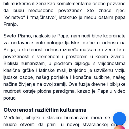
biti muškarac ili žena kao komplementarne osobe pozvane
da budu međusobno povezane? Što znače riječi
“očinstvo“ i “majčinstvo“, istaknuo je među ostalim papa
Franjo.
Sveto Pismo, naglasio je Papa, nam nudi bitne koordinate
za ocrtavanje antropologije ljudske osobe u odnosu na
Boga, u složenosti odnosa između muškarca i žena te u
povezanosti s vremenom i prostorom u kojem živimo.
Biblijski humanizam, u plodnom dijalogu s vrijednostima
klasične grčke i latinske misli, iznjedrio je uzvišenu viziju
ljudske osobe, našeg porijekla i konačne sudbine, našeg
načina življenja na ovoj zemlji. Ova fuzija drevne i biblijske
mudrosti ostaje plodna paradigma, kazao je Papa u video
poruci.
Otvorenost različitim kulturama
Međutim, biblijski i klasični humanizam mora se danas
mudro otvoriti da primi, u novoj stvaralačkoj sintezi,