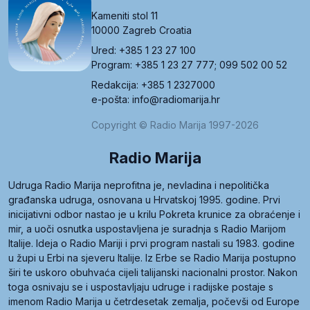
Kameniti stol 11
10000 Zagreb Croatia
Ured: +385 1 23 27 100
Program: +385 1 23 27 777; 099 502 00 52
Redakcija: +385 1 2327000
e-pošta: info@radiomarija.hr
Copyright © Radio Marija 1997-2026
Radio Marija
Udruga Radio Marija neprofitna je, nevladina i nepolitička
građanska udruga, osnovana u Hrvatskoj 1995. godine. Prvi
inicijativni odbor nastao je u krilu Pokreta krunice za obraćenje i
mir, a uoči osnutka uspostavljena je suradnja s Radio Marijom
Italije. Ideja o Radio Mariji i prvi program nastali su 1983. godine
u župi u Erbi na sjeveru Italije. Iz Erbe se Radio Marija postupno
širi te uskoro obuhvaća cijeli talijanski nacionalni prostor. Nakon
toga osnivaju se i uspostavljaju udruge i radijske postaje s
imenom Radio Marija u četrdesetak zemalja, počevši od Europe