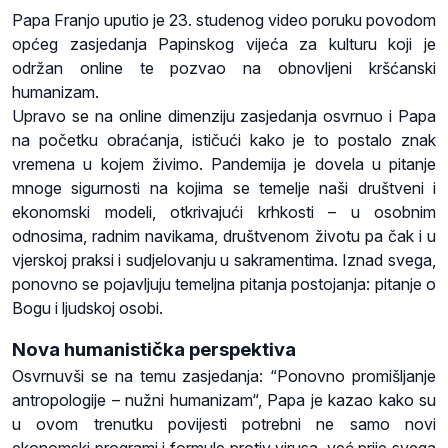
Papa Franjo uputio je 23. studenog video poruku povodom
općeg zasjedanja Papinskog vijeća za kulturu koji je
održan online te pozvao na obnovljeni kršćanski
humanizam.
Upravo se na online dimenziju zasjedanja osvrnuo i Papa
na početku obraćanja, ističući kako je to postalo znak
vremena u kojem živimo. Pandemija je dovela u pitanje
mnoge sigurnosti na kojima se temelje naši društveni i
ekonomski modeli, otkrivajući krhkosti – u osobnim
odnosima, radnim navikama, društvenom životu pa čak i u
vjerskoj praksi i sudjelovanju u sakramentima. Iznad svega,
ponovno se pojavljuju temeljna pitanja postojanja: pitanje o
Bogu i ljudskoj osobi.
Nova humanistička perspektiva
Osvrnuvši se na temu zasjedanja: “Ponovno promišljanje
antropologije – nužni humanizam“, Papa je kazao kako su
u ovom trenutku povijesti potrebni ne samo novi