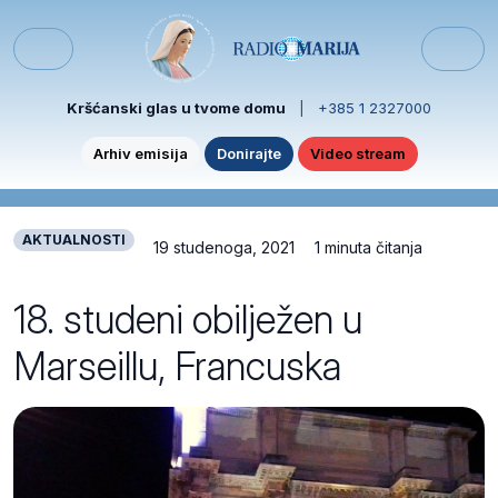
Skip to content
Skip to footer
Menu
Kršćanski glas u tvome domu
|
+385 1 2327000
Arhiv emisija
Donirajte
Video stream
AKTUALNOSTI
19 studenoga, 2021
1 minuta čitanja
18. studeni obilježen u
Marseillu, Francuska