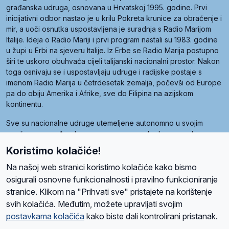
građanska udruga, osnovana u Hrvatskoj 1995. godine. Prvi
inicijativni odbor nastao je u krilu Pokreta krunice za obraćenje i
mir, a uoči osnutka uspostavljena je suradnja s Radio Marijom
Italije. Ideja o Radio Mariji i prvi program nastali su 1983. godine
u župi u Erbi na sjeveru Italije. Iz Erbe se Radio Marija postupno
širi te uskoro obuhvaća cijeli talijanski nacionalni prostor. Nakon
toga osnivaju se i uspostavljaju udruge i radijske postaje s
imenom Radio Marija u četrdesetak zemalja, počevši od Europe
pa do obiju Amerika i Afrike, sve do Filipina na azijskom
kontinentu.
Sve su nacionalne udruge utemeljene autonomno u svojim
zemljama, a međusobna su povezane preko krovne udruge
pod nazivom Svjetska obitelj Radio Marije (World Family of
Koristimo kolačiće!
Radio Maria). Svjetsku obitelj utemeljilo je sedam članica, među
kojima je i hrvatska Udruga Radio Marija.
Na našoj web stranici koristimo kolačiće kako bismo
osigurali osnovne funkcionalnosti i pravilno funkcioniranje
stranice. Klikom na "Prihvati sve" pristajete na korištenje
svih kolačića. Međutim, možete upravljati svojim
O nama
Radio
Program
Volonteri
Prijatelji
Kontakt
Pravila privatnosti
postavkama kolačića
kako biste dali kontrolirani pristanak.
Kolačići
Uvjeti korištenja