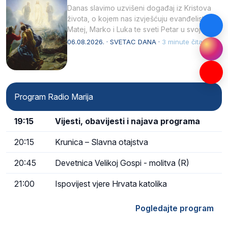
Danas slavimo uzvišeni događaj iz Kristova
života, o kojem nas izvješćuju evanđelisti
Matej, Marko i Luka te sveti Petar u svojoj
drugoj…
06.08.2026. · SVETAC DANA ·
3 minute čitanja
Program Radio Marija
19:15
Vijesti, obavijesti i najava programa
20:15
Krunica – Slavna otajstva
20:45
Devetnica Velikoj Gospi - molitva (R)
21:00
Ispovijest vjere Hrvata katolika
Pogledajte program