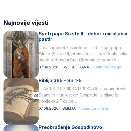
Najnovije vijesti
Sveti papa Siksto II – dobar i miroljubiv
pastir
Današnji sveti zaštitnik, rimski biskup, papa
Siksto (Sixtus) II, prema knjizi Liber Pontificalis
bio je rođenjem Grk. Obnovio je odnose s
afričkim…
07.08.2026. · SVETAC DANA ·
2 minute čitanja
Biblija 365 – Sir 1-5
Sir 1-5 1 I. ZBIRKA IZREKA Otajstvo mudrosti
Svaka je mudrost od Gospoda i s njime je
dovijeka.2 Tko će…
07.08.2026. · BIBLIJA ·
10 minute čitanja
Preobraženje Gospodinovo